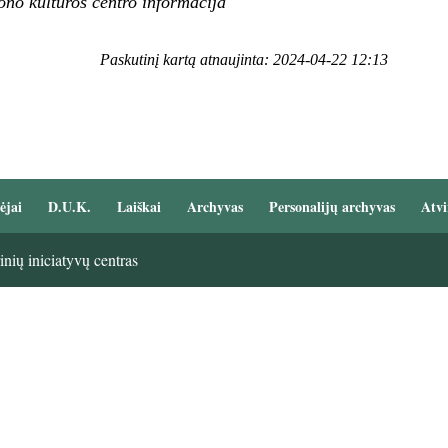
ono kultūros centro informacija
Paskutinį kartą atnaujinta: 2024-04-22 12:13
ėjai
D.U.K.
Laiškai
Archyvas
Personalijų archyvas
Atvi
nių iniciatyvų centras