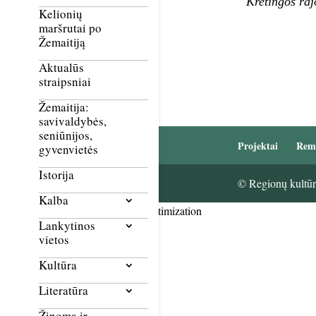
Kretingos raj
Kelionių
maršrutai po
Žemaitiją
Aktualūs
straipsniai
Žemaitija:
savivaldybės,
seniūnijos,
Projektai
Rem
gyvenvietės
Istorija
© Regionų kultūri
Kalba
Smush Image Compression and Optimization
Lankytinos
vietos
Kultūra
Literatūra
Žinoma ir