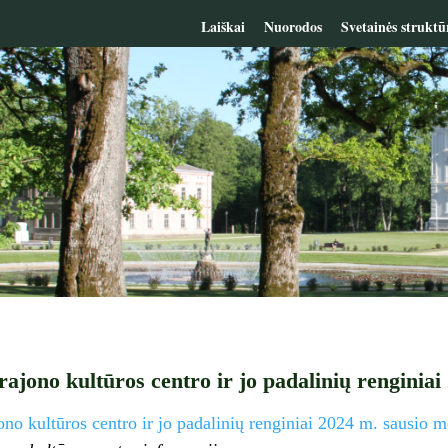
Laiškai
Nuorodos
Svetainės struktū
rajono kultūros centro ir jo padalinių renginiai
ono kultūros centro ir jo padalinių renginiai 2024 m. sausio m