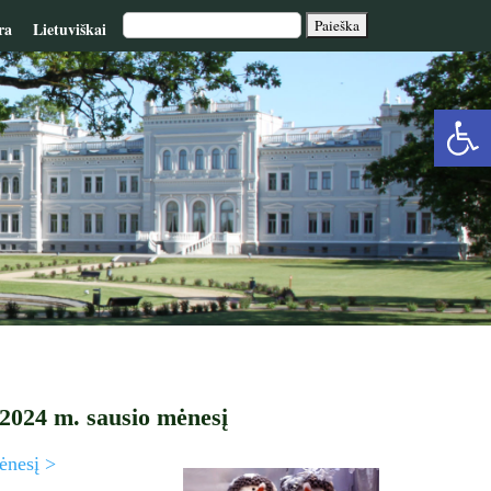
ra
Lietuviškai
Op
too
 2024 m. sausio mėnesį
ėnesį >