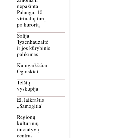
nepažinta
Palanga: 10
virtualių turų
po kurortą
Sofija
Tyzenhauzaitė
ir jos kūrybinis
palikimas
Kunigaikščiai
Oginskiai
Telšių
vyskupija
El. laikraštis
„Samogitia“
Regionų
kultūrinių
iniciatyvų
centras