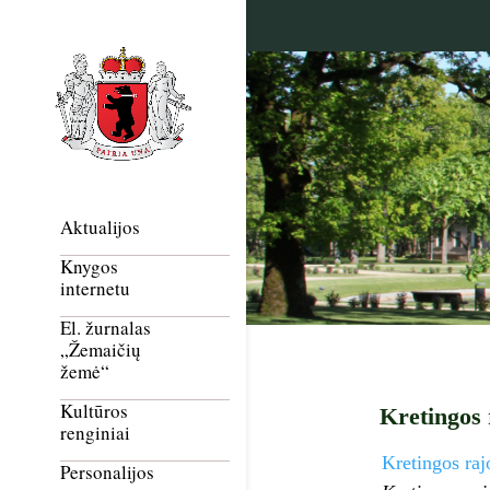
Aktualijos
Knygos
internetu
El. žurnalas
„Žemaičių
žemė“
Kultūros
Kretingos 
renginiai
Kretingos raj
Personalijos