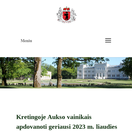
Op
too
Meniu
Kretingoje Aukso vainikais
apdovanoti geriausi 2023 m. liaudies