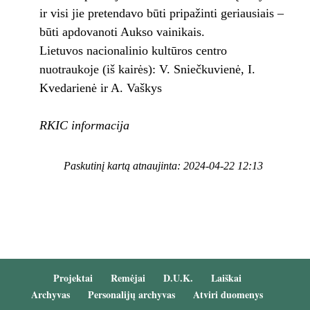
ir visi jie pretendavo būti pripažinti geriausiais –
būti apdovanoti Aukso vainikais.
Lietuvos nacionalinio kultūros centro
nuotraukoje (iš kairės): V. Sniečkuvienė, I.
Kvedarienė ir A. Vaškys
RKIC informacija
Paskutinį kartą atnaujinta: 2024-04-22 12:13
Projektai
Remėjai
D.U.K.
Laiškai
Archyvas
Personalijų archyvas
Atviri duomenys