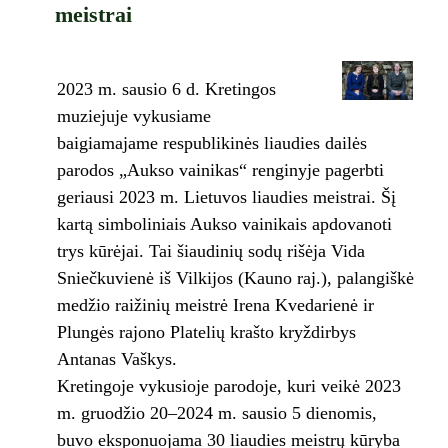
meistrai
2023 m. sausio 6 d. Kretingos
muziejuje vykusiame
baigiamajame respublikinės liaudies dailės
parodos „Aukso vainikas“ renginyje pagerbti
geriausi 2023 m. Lietuvos liaudies meistrai. Šį
kartą simboliniais Aukso vainikais apdovanoti
trys kūrėjai. Tai šiaudinių sodų rišėja Vida
Sniečkuvienė iš Vilkijos (Kauno raj.), palangiškė
medžio raižinių meistrė Irena Kvedarienė ir
Plungės rajono Platelių krašto kryždirbys
Antanas Vaškys.
Kretingoje vykusioje parodoje, kuri veikė 2023
m. gruodžio 20–2024 m. sausio 5 dienomis,
buvo eksponuojama 30 liaudies meistrų kūryba