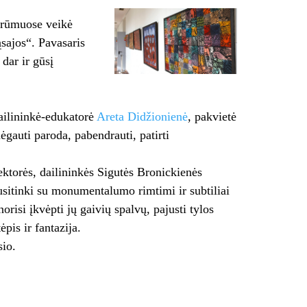
 rūmuose veikė
sajos“. Pavasaris
dar ir gūsį
dailininkė-edukatorė
Areta Didžionienė
, pakvietė
ėgauti paroda, pabendrauti, patirti
torės, dailininkės Sigutės Bronickienės
susitinki su monumentalumo rimtimi ir subtiliai
risi įkvėpti jų gaivių spalvų, pajusti tylos
pis ir fantazija.
io.