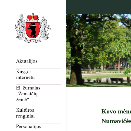
Aktualijos
Knygos
internetu
El. žurnalas
„Žemaičių
žemė“
Kultūros
Kovo mėnes
renginiai
Numavičės
Personalijos