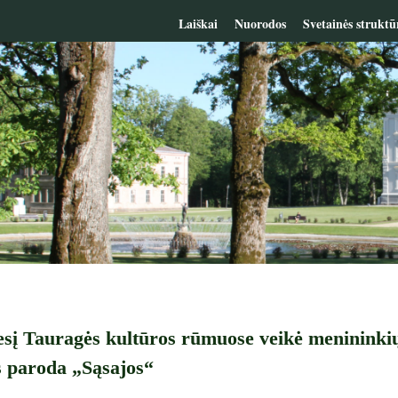
Laiškai
Nuorodos
Svetainės struktū
į Tauragės kultūros rūmuose veikė menininkių
 paroda „Sąsajos“