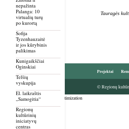
nepažinta
Palanga: 10
Tauragės kult
virtualių turų
po kurortą
Sofija
Tyzenhauzaitė
ir jos kūrybinis
palikimas
Kunigaikščiai
Oginskiai
Projektai
Rem
Telšių
vyskupija
© Regionų kultūri
El. laikraštis
Smush Image Compression and Optimization
„Samogitia“
Regionų
kultūrinių
iniciatyvų
centras