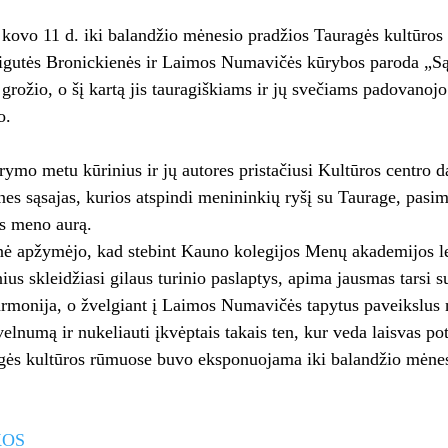
kovo 11 d. iki balandžio mėnesio pradžios Tauragės kultūros
igutės Bronickienės ir Laimos Numavičės kūrybos paroda „Są
 grožio, o šį kartą jis tauragiškiams ir jų svečiams padovanojo 
o.
rymo metu kūrinius ir jų autores pristačiusi Kultūros centro 
ines sąsajas, kurios atspindi menininkių ryšį su Taurage, pasim
us meno aurą.
ė apžymėjo, kad stebint Kauno kolegijos Menų akademijos lek
nius skleidžiasi gilaus turinio paslaptys, apima jausmas tarsi 
armonija, o žvelgiant į Laimos Numavičės tapytus paveikslus no
elnumą ir nukeliauti įkvėptais takais ten, kur veda laisvas potė
gės kultūros rūmuose buvo eksponuojama iki balandžio mėnes
KOS