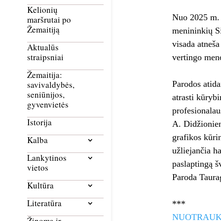
Kelionių
Nuo 2025 m. 
maršrutai po
Žemaitiją
menininkių S
visada atneša
Aktualūs
straipsniai
vertingo men
Žemaitija:
Parodos atida
savivaldybės,
seniūnijos,
atrasti kūryb
gyvenvietės
profesionala
Istorija
A. Didžionien
grafikos kūri
Kalba
užliejančia h
Lankytinos
paslaptingą šv
vietos
Paroda Taura
Kultūra
Literatūra
***
NUOTRAU
Žinoma ir