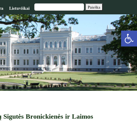
ra
Lietuviškai
Op
too
 Sigutės Bronickienės ir Laimos