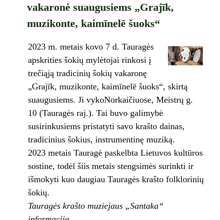
vakaronė suaugusiems „Grajīk,
muzikonte, kaimīnelē šuoks“
2023 m. metais kovo 7 d. Tauragės
apskrities šokių mylėtojai rinkosi į
trečiąją tradicinių šokių vakaronę
„Grajīk, muzikonte, kaimīnelē šuoks“, skirtą
suaugusiems. Ji vykoNorkaičiuose, Meistrų g.
10 (Tauragės raj.). Tai buvo galimybė
susirinkusiems pristatyti savo krašto dainas,
tradicinius šokius, instrumentinę muziką.
2023 metais Tauragė paskelbta Lietuvos kultūros
sostine, todėl šiis metais stengsimės surinkti ir
išmokyti kuo daugiau Tauragės krašto folklorinių
šokių.
Tauragės krašto muziejaus „Santaka“
informacija