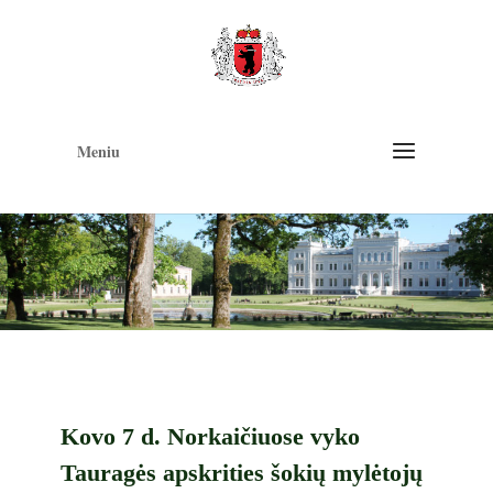
Op
too
Meniu
Kovo 7 d. Norkaičiuose vyko
Tauragės apskrities šokių mylėtojų