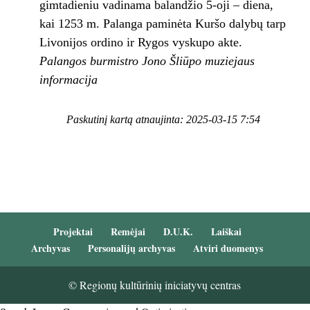
gimtadieniu vadinama balandžio 5-oji – diena,
kai 1253 m. Palanga paminėta Kuršo dalybų tarp
Livonijos ordino ir Rygos vyskupo akte.
Palangos burmistro Jono Šliūpo muziejaus
informacija
Paskutinį kartą atnaujinta: 2025-03-15 7:54
Projektai
Remėjai
D.U.K.
Laiškai
Archyvas
Personalijų archyvas
Atviri duomenys
© Regionų kultūrinių iniciatyvų centras