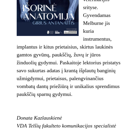
srityse.
Gyvendamas
Melburne jis
kuria
instrumentus,
implantus ir kitus prietaisius, skirtus laukinės
gamtos gyvūnų, paukščių, žuvų ir jūros
žinduolių gydymui. Paskaitoje lektorius pristatys
savo sukurtas adatas į krantą išplautų banginių
užmigdymui, prietaisus, palengvinančius
vombatų dantų priežiūrą ir unikalius sprendimus
paukščių sparnų gydymui.
Donata Kazlauskienė
VDA Telšių fakulteto komunikacijos specialistė