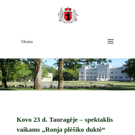
Op
too
Meniu
Kovo 23 d. Tauragėje – spektaklis
vaikams „Ronja plėšiko duktė“