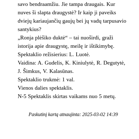
savo bendraamžiu. Jie tampa draugais. Kur
nuves ši slapta draugystė? Ir kaip ji paveiks
dviejų kariaujančių gaujų bei jų vadų tarpusavio
santykius?
„Ronja plėšiko duktė“ – tai nuoširdi, graži
istorija apie draugystę, meilę ir ištikimybę.
Spektaklio režisierius: L. Luotė.
Vaidina: A. Gudelis, K. Kiniulytė, R. Degutytė,
J. Šimkus, V. Kalasūnas.
Spektaklio trukmė: 1 val.
Vienos dalies spektaklis.
N-5 Spektaklis skirtas vaikams nuo 5 metų.
Paskutinį kartą atnaujinta: 2025-03-02 14:39