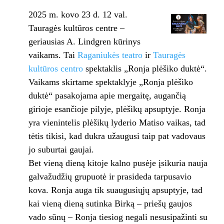
2025 m. kovo 23 d. 12 val.
Tauragės kultūros centre –
geriausias A. Lindgren kūrinys
vaikams. Tai
Raganiukės teatro
ir
Tauragės
kultūros centro
spektaklis „Ronja plėšiko duktė“.
Vaikams skirtame spektaklyje „Ronja plėšiko
duktė“ pasakojama apie mergaitę, augančią
girioje esančioje pilyje, plėšikų apsuptyje. Ronja
yra vienintelis plėšikų lyderio Matiso vaikas, tad
tėtis tikisi, kad dukra užaugusi taip pat vadovaus
jo suburtai gaujai.
Bet vieną dieną kitoje kalno pusėje įsikuria nauja
galvažudžių grupuotė ir prasideda tarpusavio
kova. Ronja auga tik suaugusiųjų apsuptyje, tad
kai vieną dieną sutinka Birką – priešų gaujos
vado sūnų – Ronja tiesiog negali nesusipažinti su