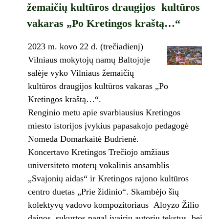
žemaičių kultūros draugijos kultūros
vakaras „Po Kretingos kraštą…“
2023 m. kovo 22 d. (trečiadienį)
Vilniaus mokytojų namų Baltojoje
salėje vyko Vilniaus žemaičių
kultūros draugijos kultūros vakaras „Po
Kretingos kraštą…“.
Renginio metu apie svarbiausius Kretingos
miesto istorijos įvykius papasakojo pedagogė
Nomeda Domarkaitė Budrienė.
Koncertavo Kretingos Trečiojo amžiaus
universiteto moterų vokalinis ansamblis
„Svajonių aidas“ ir Kretingos rajono kultūros
centro duetas „Prie židinio“. Skambėjo šių
kolektyvų vadovo kompozitoriaus Aloyzo Žilio
dainos, sukurtos pagal įvairių autorių tekstus, bei