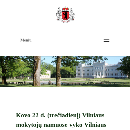
Op
too
Meniu
Kovo 22 d. (trečiadienį) Vilniaus
mokytojų namuose vyko Vilniaus