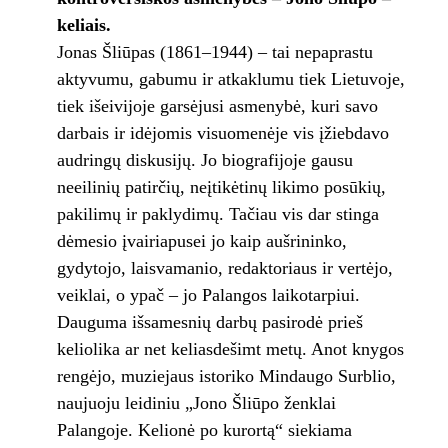
keliais.
Jonas Šliūpas (1861–1944) – tai nepaprastu
aktyvumu, gabumu ir atkaklumu tiek Lietuvoje,
tiek išeivijoje garsėjusi asmenybė, kuri savo
darbais ir idėjomis visuomenėje vis įžiebdavo
audringų diskusijų. Jo biografijoje gausu
neeilinių patirčių, neįtikėtinų likimo posūkių,
pakilimų ir paklydimų. Tačiau vis dar stinga
dėmesio įvairiapusei jo kaip aušrininko,
gydytojo, laisvamanio, redaktoriaus ir vertėjo,
veiklai, o ypač – jo Palangos laikotarpiui.
Dauguma išsamesnių darbų pasirodė prieš
keliolika ar net keliasdešimt metų. Anot knygos
rengėjo, muziejaus istoriko Mindaugo Surblio,
naujuoju leidiniu „Jono Šliūpo ženklai
Palangoje. Kelionė po kurortą“ siekiama