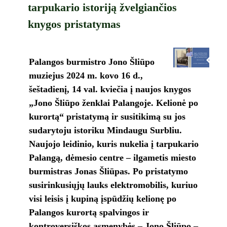
tarpukario istoriją žvelgiančios
knygos pristatymas
Palangos burmistro Jono Šliūpo
muziejus 2024 m. kovo 16 d.,
šeštadienį, 14 val. kviečia į naujos knygos
„Jono Šliūpo ženklai Palangoje. Kelionė po
kurortą“ pristatymą ir susitikimą su jos
sudarytoju istoriku Mindaugu Surbliu.
Naujojo leidinio, kuris nukelia į tarpukario
Palangą, dėmesio centre – ilgametis miesto
burmistras Jonas Šliūpas. Po pristatymo
susirinkusiųjų lauks elektromobilis, kuriuo
visi leisis į kupiną įspūdžių kelionę po
Palangos kurortą spalvingos ir
kontroversiškos asmenybės – Jono Šliūpo –