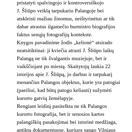
pristatyti spalvingojo ir kontroversiškojo
J. Šliūpo veiklą tarpukario Palangoje bei
atskleisti mažiau žinomus, neištyrinėtus ar tik
dabar atrastus ilgamečio burmistro biografijos
faktus senųjų fotografijų kontekste.
Knygos pavadinime žodis „kelionė“ atsirado
neatsitiktinai: ji kviečia atrasti J. Šliūpo laikų
Palangą ne tik žvalgantis muziejuje, bet ir
vaikščiojant po miestą. Skaitytojų laukia 22
istorijos apie J. Šliūpą, jo darbus ir tarpukarį
menančius Palangos objektus, kurie yra patogiai
(paeiliui, kad būtų patogu keliauti) sužymėti
kurorto gatvių žemėlapyje.
Rengiant leidinį pasitelkta ne tik Palangos
kurorto fotografija, bet ir senosios kartos
palangiškių pasakojimai bei istorinė medžiaga,
aptikta dokumentuose, kuriuos saugo Vilniaus