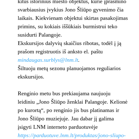
kitus istorinius miesto objektus, kurie įprasmino
svarbiausius įvykius Jono Šliūpo gyvenimo čia
laikais. Kiekvienam objektui skirtas pasakojimas
primins, su kokiais iššūkiais burmistrui teko
susidurti Palangoje.
Ekskursijos dalyvių skaičius ribotas, todėl į ją
prašom registruotis iš anksto el. paštu
mindaugas.surblys@lnm.lt
.
Šiltuoju metų sezonu planuojamos reguliarios
ekskursijos.
Renginio metu bus prekiaujama naujuoju
leidiniu „Jono Šliūpo ženklai Palangoje. Kelionė
po kurortą“, po renginio jis bus platinamas ir
Jono Šliūpo muziejuje. Jau dabar jį galima
įsigyti LNM interneto parduotuvėje
https://parduotuve.lnm.lt/produktas/jono-sliupo-