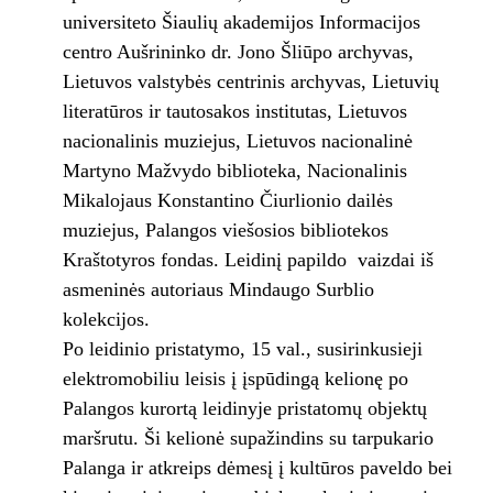
universiteto Šiaulių akademijos Informacijos
centro Aušrininko dr. Jono Šliūpo archyvas,
Lietuvos valstybės centrinis archyvas, Lietuvių
literatūros ir tautosakos institutas, Lietuvos
nacionalinis muziejus, Lietuvos nacionalinė
Martyno Mažvydo biblioteka, Nacionalinis
Mikalojaus Konstantino Čiurlionio dailės
muziejus, Palangos viešosios bibliotekos
Kraštotyros fondas. Leidinį papildo vaizdai iš
asmeninės autoriaus Mindaugo Surblio
kolekcijos.
Po leidinio pristatymo, 15 val., susirinkusieji
elektromobiliu leisis į įspūdingą kelionę po
Palangos kurortą leidinyje pristatomų objektų
maršrutu. Ši kelionė supažindins su tarpukario
Palanga ir atkreips dėmesį į kultūros paveldo bei