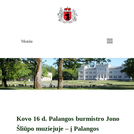
Op
too
Meniu
Kovo 16 d. Palangos burmistro Jono
Šliūpo muziejuje – į Palangos