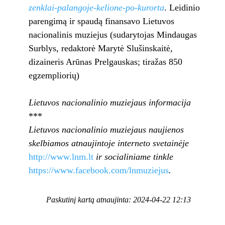
zenklai-palangoje-kelione-po-kurorta
. Leidinio
parengimą ir spaudą finansavo Lietuvos
nacionalinis muziejus (sudarytojas Mindaugas
Surblys, redaktorė Marytė Slušinskaitė,
dizaineris Arūnas Prelgauskas; tiražas 850
egzempliorių)
Lietuvos nacionalinio muziejaus informacija
***
Lietuvos nacionalinio muziejaus naujienos
skelbiamos
atnaujintoje interneto svetainėje
http://www.lnm.lt
ir
socialiniame tinkle
https://www.facebook.com/lnmuziejus
.
Paskutinį kartą atnaujinta: 2024-04-22 12:13