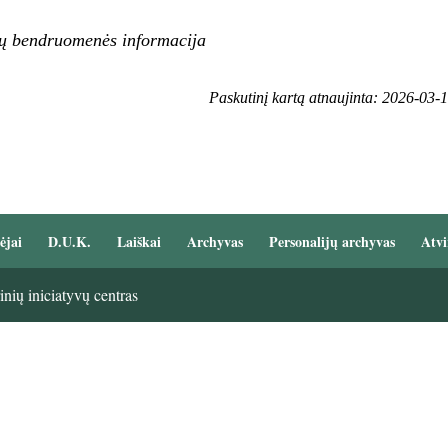
ų bendruomenės informacija
Paskutinį kartą atnaujinta: 2026-03-
ėjai
D.U.K.
Laiškai
Archyvas
Personalijų archyvas
Atvi
nių iniciatyvų centras