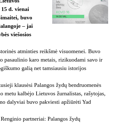
Lietuvos
15 d. vienai
Šimaitei, buvo
alangoje – jai
bės viešosios
istorinės atminties reikšmė visuomenei. Buvo
o pasaulinio karo metais, rizikuodami savo ir
giškumo galią net tamsiausiu istorijos
inkusieji klausėsi Palangos žydų bendruomenės
o metu kalbėjo Lietuvos žurnalistas, rašytojas,
mo dalyviai buvo pakviesti apžiūrėti Yad
 Renginio partneriai: Palangos žydų