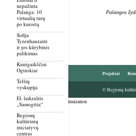
nepažinta
Palanga: 10
Palangos žyd
virtualių turų
po kurortą
Sofija
Tyzenhauzaitė
ir jos kūrybinis
palikimas
Kunigaikščiai
Oginskiai
Projektai
Rem
Telšių
vyskupija
© Regionų kultūri
El. laikraštis
Smush Image Compression and Optimization
„Samogitia“
Regionų
kultūrinių
iniciatyvų
centras