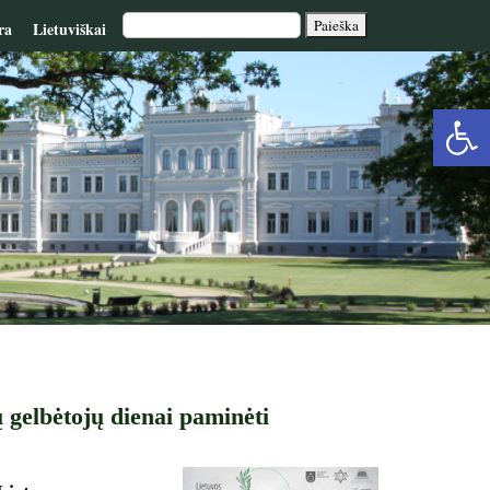
ra
Lietuviškai
Op
too
 gelbėtojų dienai paminėti