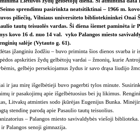
minima Lietuvos žydų gelbėtojų diena. Ši atmintina data 
Seimo sprendimu pasirinkta neatsitiktinai – 1966 m. kovo 
uvos piliečių, Vilniaus universiteto bibliotekininkei Onai 
aulio tautų teisuolės vardas. Ši diena šiemet paminėta ir P
inys kovo 16 d. nuo 14 val. vyko Palangos miesto savivaldy
enginių salėje (Vytauto g. 61).
ėtas įžanginiu žodžiu – buvo priminta šios dienos svarba ir 
pėdos apskrities žydų gelbėtojų vardai – žmonių, kurie Antroj
bėmis, gelbėjo persekiojamus žydus ir savo drąsa liudijo žmo
ai ir jau mirę išgelbėtieji buvo pagerbti tylos minute. Susir
nimų ir pasakojimų apie išgelbėtuosius bei jų likimus. Rengini
kas, Litvakų atminties sodo įkūrėjas Eugenijus Bunka. Minėji
tą stendinę parodą apie Pasaulio tautų teisuolius.
nizatorius – Palangos miesto savivaldybės viešoji biblioteka.
ir Palangos senoji gimnazija.