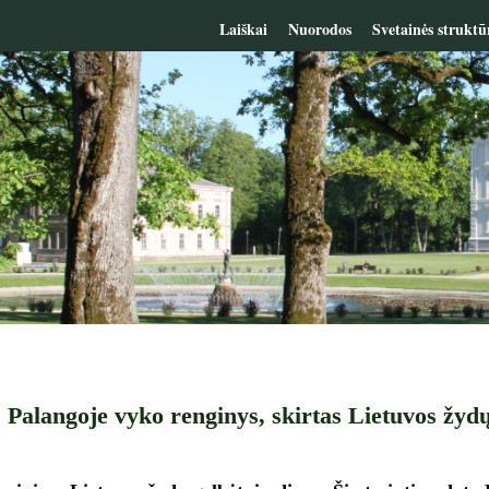
Laiškai
Nuorodos
Svetainės struktū
 Palangoje vyko renginys, skirtas Lietuvos žydų