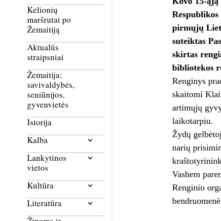
Kovo 15-ąją 
Kelionių
Respublikos 
maršrutai po
pirmųjų Liet
Žemaitiją
suteiktas Pas
Aktualūs
skirtas reng
straipsniai
bibliotekos r
Žemaitija:
Renginys prad
savivaldybės,
seniūnijos,
skaitomi Klai
gyvenvietės
artimųjų gyvy
laikotarpiu.
Istorija
Žydų gelbėtoj
Kalba
narių prisimi
Lankytinos
kraštotyrinin
vietos
Vashem pareng
Kultūra
Renginio orga
bendruomenė 
Literatūra
Žinoma ir