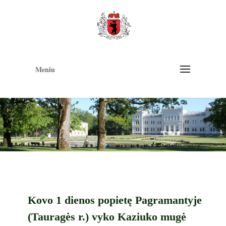
Op
too
Meniu
Kovo 1 dienos popietę Pagramantyje
(Tauragės r.) vyko Kaziuko mugė