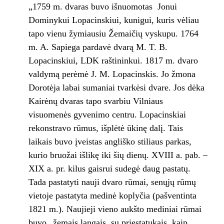
„1759 m. dvaras buvo išnuomotas Jonui
Dominykui Lopacinskiui, kunigui, kuris vėliau
tapo vienu žymiausiu Žemaičių vyskupu. 1764
m. A. Sapiega pardavė dvarą M. T. B.
Lopacinskiui, LDK raštininkui. 1817 m. dvaro
valdymą perėmė J. M. Lopacinskis. Jo žmona
Dorotėja labai sumaniai tvarkėsi dvare. Jos dėka
Kairėnų dvaras tapo svarbiu Vilniaus
visuomenės gyvenimo centru. Lopacinskiai
rekonstravo rūmus, išplėtė ūkinę dalį. Tais
laikais buvo įveistas angliško stiliaus parkas,
kurio bruožai išlikę iki šių dienų. XVIII a. pab. –
XIX a. pr. kilus gaisrui sudegė daug pastatų.
Tada pastatyti nauji dvaro rūmai, senųjų rūmų
vietoje pastatyta medinė koplyčia (pašventinta
1821 m.). Naujieji vieno aukšto mediniai rūmai
buvo „žemais langais, su priestatukais, kaip