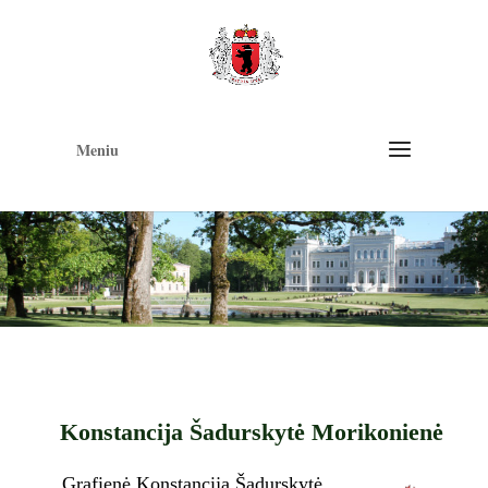
Op
too
Meniu
Konstancija Šadurskytė Morikonienė
Grafienė Konstancija Šadurskytė