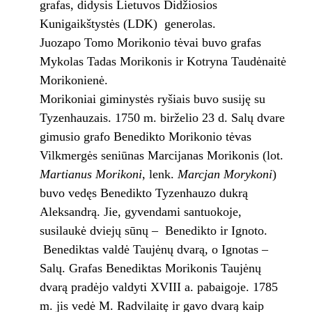
grafas, didysis Lietuvos Didžiosios
Kunigaikštystės (LDK) generolas.
Juozapo Tomo Morikonio tėvai buvo grafas
Mykolas Tadas Morikonis ir Kotryna Taudėnaitė
Morikonienė.
Morikoniai giminystės ryšiais buvo susiję su
Tyzenhauzais. 1750 m. birželio 23 d. Salų dvare
gimusio grafo Benedikto Morikonio tėvas
Vilkmergės seniūnas Marcijanas Morikonis (lot.
Martianus Morikoni
, lenk.
Marcjan Morykoni
)
buvo vedęs Benedikto Tyzenhauzo dukrą
Aleksandrą. Jie, gyvendami santuokoje,
susilaukė dviejų sūnų – Benedikto ir Ignoto.
Benediktas valdė Taujėnų dvarą, o Ignotas –
Salų. Grafas Benediktas Morikonis Taujėnų
dvarą pradėjo valdyti XVIII a. pabaigoje. 1785
m. jis vedė M. Radvilaitę ir gavo dvarą kaip