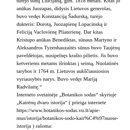
turėjo sūnų Liucijaną, gim. 1818 metais. Kitas jo
anūkas Juozapas, didysis Lietuvos generolas,
buvo vedęs Konstanciją Šadurską, turėjo
dukteris: Dorotą, Juozapienę Lopacinską ir
Feliciją Vaclovienę Pliaterienę. Dar kitas
Kristupo anūkas Benediktas, sūnaus Martyno ir
Aleksandros Tyzenhauzaitės sūnus buvo Taujėnų
paveldėtojas, nusipelnęs krašto pilietis. Jis buvo
ketveriems metams išrinktas į seimą, Nuolatinės
tarybos ir 1764 m. Lietuvos aukščiausiosios
vyriausybės narys. Buvo vedęs Mariją
Radvilaitę.“
Interneto svetainėje „Botanikos sodas“ skyriuje
„Kairėnų dvaro istorija“ ( prieiga internete
https://www.botanikos-sodas.vu.lt/apie-
mus/istorija/botanikos-sodo-kair%C4%97nuose-
istorija ) rašoma: