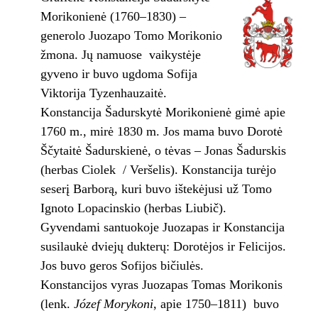
Morikonienė (1760–1830) –
generolo Juozapo Tomo Morikonio
žmona. Jų namuose vaikystėje
gyveno ir buvo ugdoma Sofija
Viktorija Tyzenhauzaitė.
Konstancija Šadurskytė Morikonienė gimė apie
1760 m., mirė 1830 m. Jos mama buvo Dorotė
Ščytaitė Šadurskienė, o tėvas – Jonas Šadurskis
(herbas Ciolek / Veršelis). Konstancija turėjo
seserį Barborą, kuri buvo ištekėjusi už Tomo
Ignoto Lopacinskio (herbas Liubič).
Gyvendami santuokoje Juozapas ir Konstancija
susilaukė dviejų dukterų: Dorotėjos ir Felicijos.
Jos buvo geros Sofijos bičiulės.
Konstancijos vyras Juozapas Tomas Morikonis
(lenk.
Józef Morykoni
, apie 1750–1811) buvo