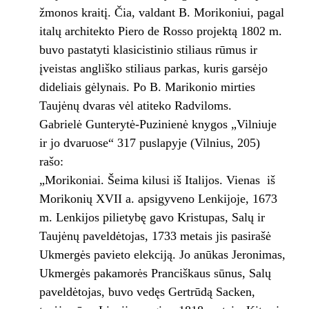
žmonos kraitį. Čia, valdant B. Morikoniui, pagal
italų architekto Piero de Rosso projektą 1802 m.
buvo pastatyti klasicistinio stiliaus rūmus ir
įveistas angliško stiliaus parkas, kuris garsėjo
dideliais gėlynais. Po B. Marikonio mirties
Taujėnų dvaras vėl atiteko Radviloms.
Gabrielė Gunterytė-Puzinienė knygos „Vilniuje
ir jo dvaruose“ 317 puslapyje (Vilnius, 205)
rašo:
„Morikoniai. Šeima kilusi iš Italijos. Vienas iš
Morikonių XVII a. apsigyveno Lenkijoje, 1673
m. Lenkijos pilietybę gavo Kristupas, Salų ir
Taujėnų paveldėtojas, 1733 metais jis pasirašė
Ukmergės pavieto elekciją. Jo anūkas Jeronimas,
Ukmergės pakamorės Pranciškaus sūnus, Salų
paveldėtojas, buvo vedęs Gertrūdą Sacken,