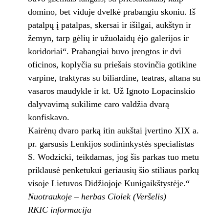
domino, bet viduje dvelkė prabangiu skoniu. Iš
patalpų į patalpas, skersai ir išilgai, aukštyn ir
žemyn, tarp gėlių ir užuolaidų ėjo galerijos ir
koridoriai“. Prabangiai buvo įrengtos ir dvi
oficinos, koplyčia su priešais stovinčia gotikine
varpine, traktyras su biliardine, teatras, altana su
vasaros maudykle ir kt. Už Ignoto Lopacinskio
dalyvavimą sukilime caro valdžia dvarą
konfiskavo.
Kairėnų dvaro parką itin aukštai įvertino XIX a.
pr. garsusis Lenkijos sodininkystės specialistas
S. Wodzicki, teikdamas, jog šis parkas tuo metu
priklausė penketukui geriausių šio stiliaus parkų
visoje Lietuvos Didžiojoje Kunigaikštystėje.“
Nuotraukoje – herbas Ciolek (Veršelis)
RKIC informacija