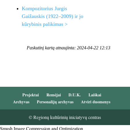
Kompozitorius Jurgis
Gaižauskis (1922–2009) ir jo
kūrybinis palikimas >
Paskutinį kartą atnaujinta: 2024-04-22 12:13
Projektai
Remėjai
D.U.K.
Laiškai
Archyvas
Personalijų archyvas
Atviri duomenys
© Regionų kultūrinių iniciatyvų centras
Smush Image Compression and Optimization