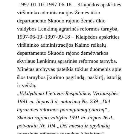
1997-01-10–1997-06-18 – Klaipėdos apskrities
viršininko administracijos Žemės ūkio
departamento Skuodo rajono žemės ūkio
valdybos Lenkimų agrarinės reformos tarnyba,
1997-06-19–1997-09-18 – Klaipėdos apskrities
viršininko administracijos Kaimo reikalų
departamento Skuodo rajono žemėtvarkos
skyriaus Lenkimų agrarinės reformos tarnyba.
Minėtas archyvas pateikia tokius duomenis apie
šios tarnybos įkūrimo pagrindą, paskirtį, istoriją
ir veiklą:
„
Vykdydama Lietuvos Respublikos Vyriausybės
1991 m. liepos 3 d. nutarimą Nr. 259 „Dėl
agrarinės reformos parengiamųjų darbų“,
Skuodo rajono valdyba 1991 m. liepos 26 d.
potvarkiu Nr. 104 „Dėl miesto ir apylinkių
agrarinės reformos tarnybos tvirtinimo“