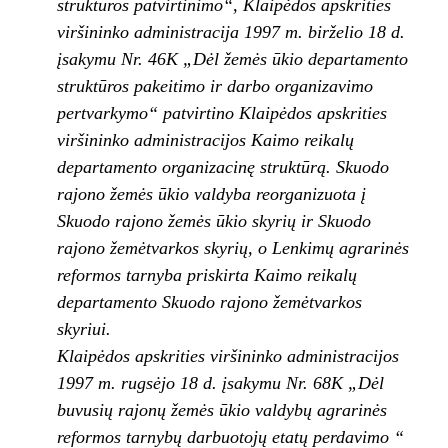
struktūros patvirtinimo“, Klaipėdos apskrities
viršininko administracija 1997 m. birželio 18 d.
įsakymu Nr. 46K „Dėl žemės ūkio departamento
struktūros pakeitimo ir darbo organizavimo
pertvarkymo“ patvirtino Klaipėdos apskrities
viršininko administracijos Kaimo reikalų
departamento organizacinę struktūrą. Skuodo
rajono žemės ūkio valdyba reorganizuota į
Skuodo rajono žemės ūkio skyrių ir Skuodo
rajono žemėtvarkos skyrių, o Lenkimų agrarinės
reformos tarnyba priskirta Kaimo reikalų
departamento Skuodo rajono žemėtvarkos
skyriui.
Klaipėdos apskrities viršininko administracijos
1997 m. rugsėjo 18 d. įsakymu Nr. 68K „Dėl
buvusių rajonų žemės ūkio valdybų agrarinės
reformos tarnybų darbuotojų etatų perdavimo “