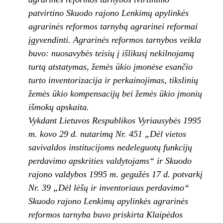
patvirtino Skuodo rajono Lenkimų apylinkės
agrarinės reformos tarnybą agrarinei reformai
įgyvendinti. Agrarinės reformos tarnybos veikla
buvo: nuosavybės teisių į išlikusį nekilnojamą
turtą atstatymas, žemės ūkio įmonėse esančio
turto inventorizacija ir perkainojimas, tikslinių
žemės ūkio kompensacijų bei žemės ūkio įmonių
išmokų apskaita.
Vykdant Lietuvos Respublikos Vyriausybės 1995
m. kovo 29 d. nutarimą Nr. 451 „Dėl vietos
savivaldos institucijoms nedeleguotų funkcijų
perdavimo apskrities valdytojams“ ir Skuodo
rajono valdybos 1995 m. gegužės 17 d. potvarkį
Nr. 39 „Dėl lėšų ir inventoriaus perdavimo“
Skuodo rajono Lenkimų apylinkės agrarinės
reformos tarnyba buvo priskirta Klaipėdos