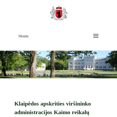
Op
too
Meniu
Klaipėdos apskrities viršininko
administracijos Kaimo reikalų