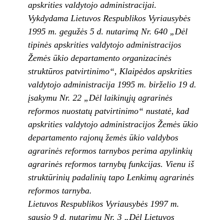
apskrities valdytojo administracijai.
Vykdydama Lietuvos Respublikos Vyriausybės
1995 m. gegužės 5 d. nutarimą Nr. 640 „Dėl
tipinės apskrities valdytojo administracijos
Žemės ūkio departamento organizacinės
struktūros patvirtinimo“, Klaipėdos apskrities
valdytojo administracija 1995 m. birželio 19 d.
įsakymu Nr. 22 „Dėl laikinųjų agrarinės
reformos nuostatų patvirtinimo“ nustatė, kad
apskrities valdytojo administracijos Žemės ūkio
departamento rajonų žemės ūkio valdybos
agrarinės reformos tarnybos perima apylinkių
agrarinės reformos tarnybų funkcijas. Vienu iš
struktūrinių padalinių tapo Lenkimų agrarinės
reformos tarnyba.
Lietuvos Respublikos Vyriausybės 1997 m.
sausio 9 d. nutarimu Nr. 3 „Dėl Lietuvos