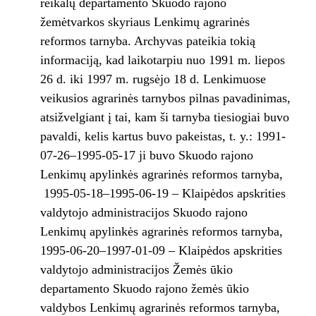
reikalų departamento Skuodo rajono
žemėtvarkos skyriaus Lenkimų agrarinės
reformos tarnyba. Archyvas pateikia tokią
informaciją, kad laikotarpiu nuo 1991 m. liepos
26 d. iki 1997 m. rugsėjo 18 d. Lenkimuose
veikusios agrarinės tarnybos pilnas pavadinimas,
atsižvelgiant į tai, kam ši tarnyba tiesiogiai buvo
pavaldi, kelis kartus buvo pakeistas, t. y.: 1991-
07-26–1995-05-17 ji buvo Skuodo rajono
Lenkimų apylinkės agrarinės reformos tarnyba,
1995-05-18–1995-06-19 – Klaipėdos apskrities
valdytojo administracijos Skuodo rajono
Lenkimų apylinkės agrarinės reformos tarnyba,
1995-06-20–1997-01-09 – Klaipėdos apskrities
valdytojo administracijos Žemės ūkio
departamento Skuodo rajono žemės ūkio
valdybos Lenkimų agrarinės reformos tarnyba,