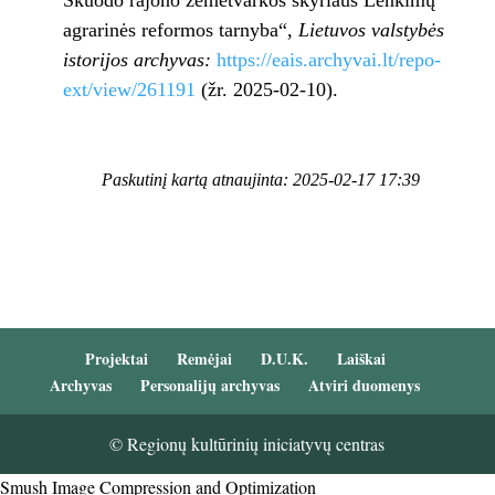
Skuodo rajono žemėtvarkos skyriaus Lenkimų
agrarinės reformos tarnyba“,
Lietuvos valstybės
istorijos archyvas:
https://eais.archyvai.lt/repo-
ext/view/261191
(žr. 2025-02-10).
Paskutinį kartą atnaujinta: 2025-02-17 17:39
Projektai
Remėjai
D.U.K.
Laiškai
Archyvas
Personalijų archyvas
Atviri duomenys
© Regionų kultūrinių iniciatyvų centras
Smush Image Compression and Optimization