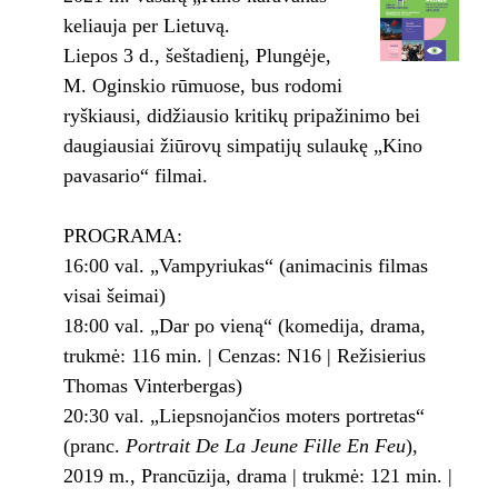
keliauja per Lietuvą.
Liepos 3 d., šeštadienį, Plungėje,
M. Oginskio rūmuose, bus rodomi
ryškiausi, didžiausio kritikų pripažinimo bei
daugiausiai žiūrovų simpatijų sulaukę „Kino
pavasario“ filmai.
PROGRAMA:
16:00 val. „Vampyriukas“ (animacinis filmas
visai šeimai)
18:00 val. „Dar po vieną“ (komedija, drama,
trukmė: 116 min. | Cenzas: N16 | Režisierius
Thomas Vinterbergas)
20:30 val. „Liepsnojančios moters portretas“
(pranc.
Portrait De La Jeune Fille En Feu
),
2019 m., Prancūzija, drama | trukmė: 121 min. |