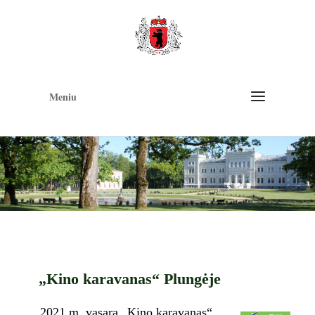
Op
too
Meniu
„Kino karavanas“ Plungėje
2021 m. vasarą „Kino karavanas“