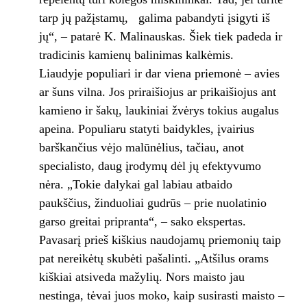
tarp jų pažįstamų, galima pabandyti įsigyti iš
jų“, – patarė K. Malinauskas. Šiek tiek padeda ir
tradicinis kamienų balinimas kalkėmis.
Liaudyje populiari ir dar viena priemonė – avies
ar šuns vilna. Jos priraišiojus ar prikaišiojus ant
kamieno ir šakų, laukiniai žvėrys tokius augalus
apeina. Populiaru statyti baidykles, įvairius
barškančius vėjo malūnėlius, tačiau, anot
specialisto, daug įrodymų dėl jų efektyvumo
nėra. „Tokie dalykai gal labiau atbaido
paukščius, žinduoliai gudrūs – prie nuolatinio
garso greitai pripranta“, – sako ekspertas.
Pavasarį prieš kiškius naudojamų priemonių taip
pat nereikėtų skubėti pašalinti. „Atšilus orams
kiškiai atsiveda mažylių. Nors maisto jau
nestinga, tėvai juos moko, kaip susirasti maisto –