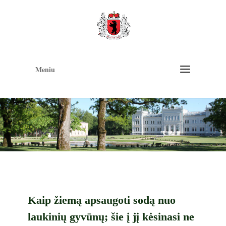
Op
too
Meniu
Kaip žiemą apsaugoti sodą nuo
laukinių gyvūnų; šie į jį kėsinasi ne