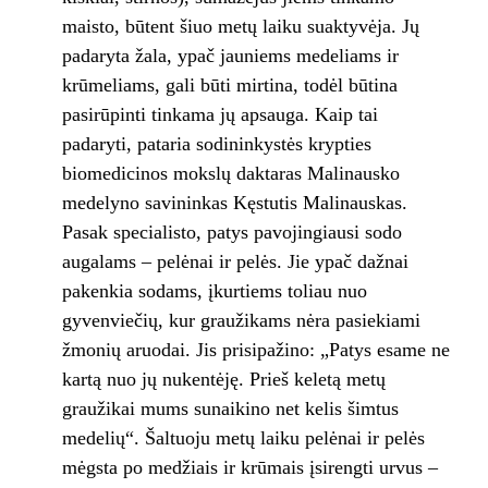
maisto, būtent šiuo metų laiku suaktyvėja. Jų
padaryta žala, ypač jauniems medeliams ir
krūmeliams, gali būti mirtina, todėl būtina
pasirūpinti tinkama jų apsauga. Kaip tai
padaryti, pataria sodininkystės krypties
biomedicinos mokslų daktaras Malinausko
medelyno savininkas Kęstutis Malinauskas.
Pasak specialisto, patys pavojingiausi sodo
augalams – pelėnai ir pelės. Jie ypač dažnai
pakenkia sodams, įkurtiems toliau nuo
gyvenviečių, kur graužikams nėra pasiekiami
žmonių aruodai. Jis prisipažino: „Patys esame ne
kartą nuo jų nukentėję. Prieš keletą metų
graužikai mums sunaikino net kelis šimtus
medelių“. Šaltuoju metų laiku pelėnai ir pelės
mėgsta po medžiais ir krūmais įsirengti urvus –