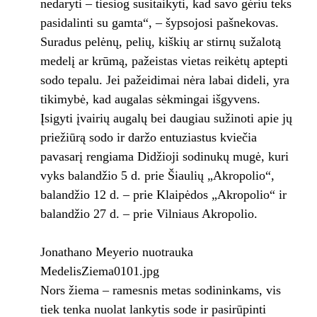
nedaryti – tiesiog susitaikyti, kad savo gėriu teks
pasidalinti su gamta“, – šypsojosi pašnekovas.
Suradus pelėnų, pelių, kiškių ar stirnų sužalotą
medelį ar krūmą, pažeistas vietas reikėtų aptepti
sodo tepalu. Jei pažeidimai nėra labai dideli, yra
tikimybė, kad augalas sėkmingai išgyvens.
Įsigyti įvairių augalų bei daugiau sužinoti apie jų
priežiūrą sodo ir daržo entuziastus kviečia
pavasarį rengiama Didžioji sodinukų mugė, kuri
vyks balandžio 5 d. prie Šiaulių „Akropolio“,
balandžio 12 d. – prie Klaipėdos „Akropolio“ ir
balandžio 27 d. – prie Vilniaus Akropolio.
Jonathano Meyerio nuotrauka
MedelisZiema0101.jpg
Nors žiema – ramesnis metas sodininkams, vis
tiek tenka nuolat lankytis sode ir pasirūpinti