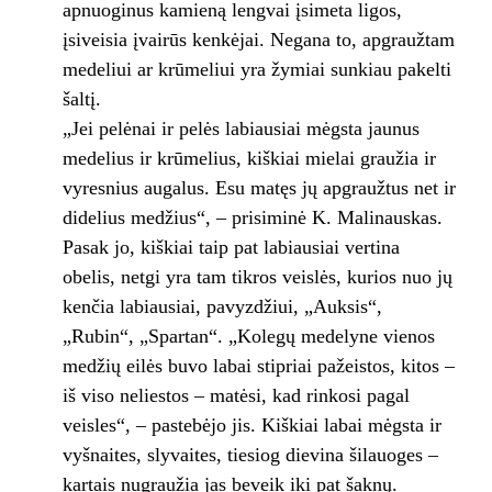
apnuoginus kamieną lengvai įsimeta ligos,
įsiveisia įvairūs kenkėjai. Negana to, apgraužtam
medeliui ar krūmeliui yra žymiai sunkiau pakelti
šaltį.
„Jei pelėnai ir pelės labiausiai mėgsta jaunus
medelius ir krūmelius, kiškiai mielai graužia ir
vyresnius augalus. Esu matęs jų apgraužtus net ir
didelius medžius“, – prisiminė K. Malinauskas.
Pasak jo, kiškiai taip pat labiausiai vertina
obelis, netgi yra tam tikros veislės, kurios nuo jų
kenčia labiausiai, pavyzdžiui, „Auksis“,
„Rubin“, „Spartan“. „Kolegų medelyne vienos
medžių eilės buvo labai stipriai pažeistos, kitos –
iš viso neliestos – matėsi, kad rinkosi pagal
veisles“, – pastebėjo jis. Kiškiai labai mėgsta ir
vyšnaites, slyvaites, tiesiog dievina šilauoges –
kartais nugraužia jas beveik iki pat šaknų.