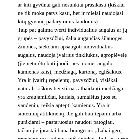
ar kiti gyvūnai gali nesunkiai prasikasti (kiškiai
ne tik moka patys kasti, bet ir mielai naudojasi
kitų gyvūnų padarytomis landomis).
Taip pat galima tverti individualius augalus ar jų
grupės – pavyzdžiui, šalia augančias šilauoges.
Žmonės, siekdami apsaugoti individualius
augalus, naudoja įvairius tinkliukus, agroplėvelę
(jie neturėtų būti juodi, nes tuomet augalo
kamienas kais), medžiagą, kartoną, eglišakius.
Yra ir įvairių repelentų, pavyzdžiui, visiškai
natūrali kiškius bei stirnas atbaidanti medžiaga
yra kraujamilčiai, kuriais, sumaišius juos su
vandeniu, reikia aptepti kamienus. Yra ir
sintetinių atitikmenų. Jie gali būti tepami arba
purškiami – pastaruosius naudoti patogiau,
tačiau jie įprastai būna brangesni. „Labai gerų
repelentų turi kolegos miškininkai. Tad, jei turite