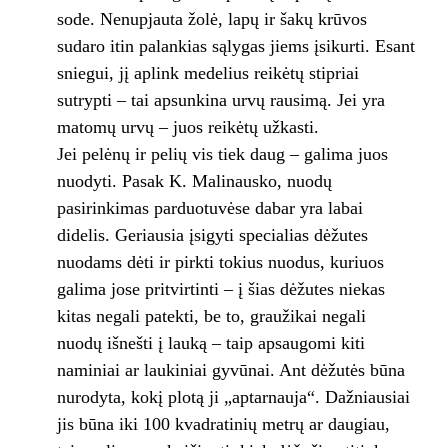
sode. Nenupjauta žolė, lapų ir šakų krūvos
sudaro itin palankias sąlygas jiems įsikurti. Esant
sniegui, jį aplink medelius reikėtų stipriai
sutrypti – tai apsunkina urvų rausimą. Jei yra
matomų urvų – juos reikėtų užkasti.
Jei pelėnų ir pelių vis tiek daug – galima juos
nuodyti. Pasak K. Malinausko, nuodų
pasirinkimas parduotuvėse dabar yra labai
didelis. Geriausia įsigyti specialias dėžutes
nuodams dėti ir pirkti tokius nuodus, kuriuos
galima jose pritvirtinti – į šias dėžutes niekas
kitas negali patekti, be to, graužikai negali
nuodų išnešti į lauką – taip apsaugomi kiti
naminiai ar laukiniai gyvūnai. Ant dėžutės būna
nurodyta, kokį plotą ji „aptarnauja“. Dažniausiai
jis būna iki 100 kvadratinių metrų ar daugiau,