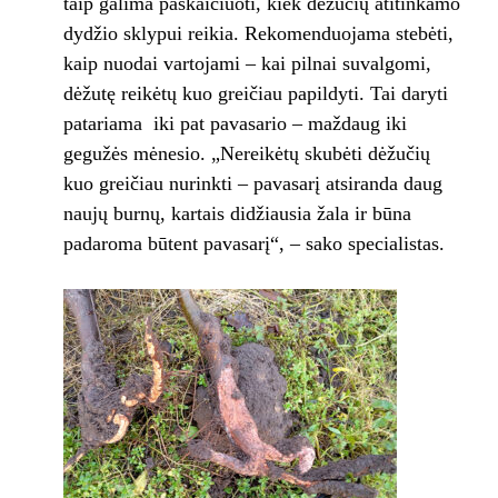
taip galima paskaičiuoti, kiek dėžučių atitinkamo
dydžio sklypui reikia. Rekomenduojama stebėti,
kaip nuodai vartojami – kai pilnai suvalgomi,
dėžutę reikėtų kuo greičiau papildyti. Tai daryti
patariama iki pat pavasario – maždaug iki
gegužės mėnesio. „Nereikėtų skubėti dėžučių
kuo greičiau nurinkti – pavasarį atsiranda daug
naujų burnų, kartais didžiausia žala ir būna
padaroma būtent pavasarį“, – sako specialistas.