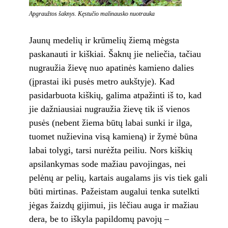
Apgraužtos šaknys. Kęstučio malinausko nuotrauka
Jaunų medelių ir krūmelių žiemą mėgsta
paskanauti ir kiškiai. Šaknų jie neliečia, tačiau
nugraužia žievę nuo apatinės kamieno dalies
(įprastai iki pusės metro aukštyje). Kad
pasidarbuota kiškių, galima atpažinti iš to, kad
jie dažniausiai nugraužia žievę tik iš vienos
pusės (nebent žiema būtų labai sunki ir ilga,
tuomet nužievina visą kamieną) ir žymė būna
labai tolygi, tarsi nurėžta peiliu. Nors kiškių
apsilankymas sode mažiau pavojingas, nei
pelėnų ar pelių, kartais augalams jis vis tiek gali
būti mirtinas. Pažeistam augalui tenka sutelkti
jėgas žaizdų gijimui, jis lėčiau auga ir mažiau
dera, be to iškyla papildomų pavojų –