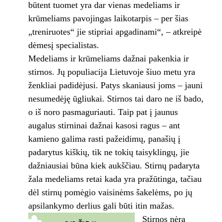
būtent tuomet yra dar vienas medeliams ir
krūmeliams pavojingas laikotarpis – per šias
„treniruotes“ jie stipriai apgadinami“, – atkreipė
dėmesį specialistas.
Medeliams ir krūmeliams dažnai pakenkia ir
stirnos. Jų populiacija Lietuvoje šiuo metu yra
ženkliai padidėjusi. Patys skaniausi joms – jauni
nesumedėję ūgliukai. Stirnos tai daro ne iš bado,
o iš noro pasmaguriauti. Taip pat į jaunus
augalus stirninai dažnai kasosi ragus – ant
kamieno galima rasti pažeidimų, panašių į
padarytus kiškių, tik ne tokių taisyklingų, jie
dažniausiai būna kiek aukščiau. Stirnų padaryta
žala medeliams retai kada yra pražūtinga, tačiau
dėl stirnų pomėgio vaisinėms šakelėms, po jų
apsilankymo derlius gali būti itin mažas.
Stirnos nėra