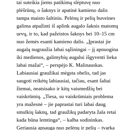
tai suteikia jiems patikimą slėptuvę nuo
plėšrūnų, o šaknys ir apatinė kamieno dalis
tampa maisto šaltiniu. Pelėnų ir pelių buveines
galima atpažinti iš aplink augalo šaknis matomų
urvų, ir to, kad pažeistos šaknys bei 10–15 cm
nuo žemės esanti kamieno dalis. „Įprastai jie
augalą nugraužia labai sąžiningai – jį apnuogina
iki medienos, galimybių augalui išgyventi lieka
labai mažai“, – perspėjo K. Malinauskas.
Labiausiai graužikai mėgsta obelis, tad jas
saugoti reikėtų labiausiai, tačiau, esant šaltai
žiemai, neatsisako ir kitų vaismedžių bei
vaiskrūmių. „Tiesa, su vaiskrūmiais problema
yra mažesnė – jie paprastai turi labai daug
smulkių šaknų, tad graužikų padaryta žala retai
kada būna lemtinga“, – kalba sodininkas.
Geriausia apsauga nuo pelėnų ir pelių – tvarka