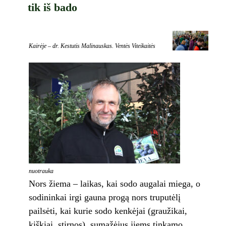
tik iš bado
Kairėje – dr. Kestutis Malinauskas. Ventės Viteikaitės
nuotrauka
Nors žiema – laikas, kai sodo augalai miega, o
sodininkai irgi gauna progą nors truputėlį
pailsėti, kai kurie sodo kenkėjai (graužikai,
kiškiai, stirnos), sumažėjus jiems tinkamo