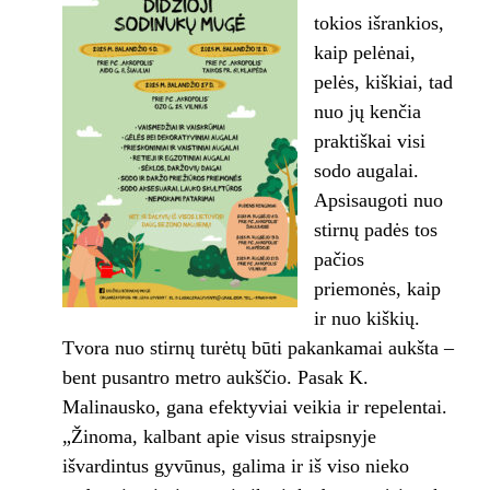
tokios išrankios,
kaip pelėnai,
pelės, kiškiai, tad
nuo jų kenčia
praktiškai visi
sodo augalai.
Apsisaugoti nuo
stirnų padės tos
pačios
priemonės, kaip
ir nuo kiškių.
Tvora nuo stirnų turėtų būti pakankamai aukšta –
bent pusantro metro aukščio. Pasak K.
Malinausko, gana efektyviai veikia ir repelentai.
„Žinoma, kalbant apie visus straipsnyje
išvardintus gyvūnus, galima ir iš viso nieko