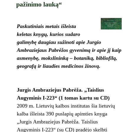
pažinimo lauką“
Paskutiniais metais išleista
keletas knygų, kurios sudaro
galimybę daugiau sužinoti apie Jurgio
Ambraziejaus Pabrėžos gyvenimą ir apie jį kaip
asmenybę, mokslininką – botaniką, bibliofilą,
geografą ir liaudies medicinos žinovą.
Jurgis Ambraziejus Pabrėža. „Taislius
Augyminis I-223“ (1 tomas kartu su CD)
2009 m. Lietuvių kalbos institutas šia lietuvių
kalba išleista 390 puslapių apimties knyga
„Jurgis Ambraziejus Pabrėža. Taislius
Augyminis I-223“ (su CD) pradėjo skelbti