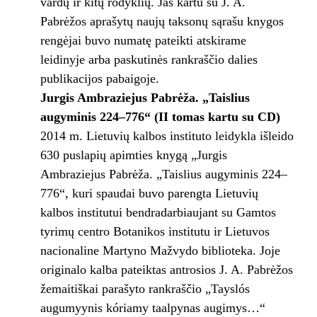
vardų ir kitų rodyklių. Jas kartu su J. A.
Pabrėžos aprašytų naujų taksonų sąrašu knygos
rengėjai buvo numatę pateikti atskirame
leidinyje arba paskutinės rankraščio dalies
publikacijos pabaigoje.
Jurgis Ambraziejus Pabrėža. „Taislius
augyminis 224–776“ (II tomas kartu su CD)
2014 m. Lietuvių kalbos instituto leidykla išleido
630 puslapių apimties knygą „Jurgis
Ambraziejus Pabrėža. „Taislius augyminis 224–
776“, kuri spaudai buvo parengta Lietuvių
kalbos institutui bendradarbiaujant su Gamtos
tyrimų centro Botanikos institutu ir Lietuvos
nacionaline Martyno Mažvydo biblioteka. Joje
originalo kalba pateiktas antrosios J. A. Pabrėžos
žemaitiškai parašyto rankraščio „Tayslós
augumyynis kóriamy taalpynas augimys…“