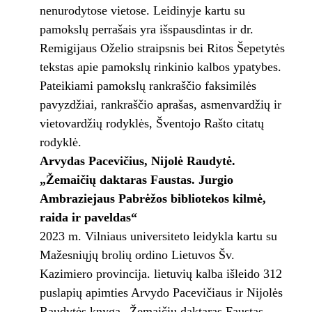
nenurodytose vietose. Leidinyje kartu su
pamokslų perrašais yra išspausdintas ir dr.
Remigijaus Oželio straipsnis bei Ritos Šepetytės
tekstas apie pamokslų rinkinio kalbos ypatybes.
Pateikiami pamokslų rankraščio faksimilės
pavyzdžiai, rankraščio aprašas, asmenvardžių ir
vietovardžių rodyklės, Šventojo Rašto citatų
rodyklė.
Arvydas Pacevičius, Nijolė Raudytė.
„Žemaičių daktaras Faustas. Jurgio
Ambraziejaus Pabrėžos bibliotekos kilmė,
raida ir paveldas“
2023 m. Vilniaus universiteto leidykla kartu su
Mažesniųjų brolių ordino Lietuvos Šv.
Kazimiero provincija. lietuvių kalba išleido 312
puslapių apimties Arvydo Pacevičiaus ir Nijolės
Raudytės knygą „Žemaičių daktaras Faustas.