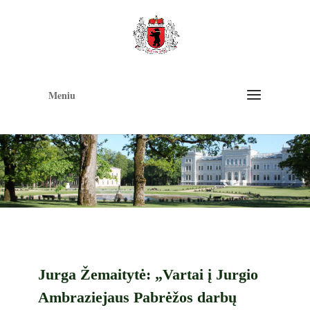
Op
too
Meniu
Jurga Žemaitytė: „Vartai į Jurgio
Ambraziejaus Pabrėžos darbų