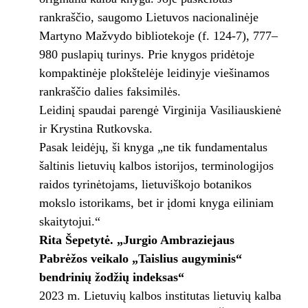
rankraščio, saugomo Lietuvos nacionalinėje
Martyno Mažvydo bibliotekoje (f. 124-7), 777–
980 puslapių turinys. Prie knygos pridėtoje
kompaktinėje plokštelėje leidinyje viešinamos
rankraščio dalies faksimilės.
Leidinį spaudai parengė Virginija Vasiliauskienė
ir Krystina Rutkovska.
Pasak leidėjų, ši knyga „ne tik fundamentalus
šaltinis lietuvių kalbos istorijos, terminologijos
raidos tyrinėtojams, lietuviškojo botanikos
mokslo istorikams, bet ir įdomi knyga eiliniam
skaitytojui.“
Rita Šepetytė. „Jurgio Ambraziejaus
Pabrėžos veikalo „Taislius augyminis“
bendrinių žodžių indeksas“
2023 m. Lietuvių kalbos institutas lietuvių kalba