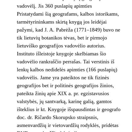
vadovėlį. Jis 360 puslapių apimties
Pristatydami šią geografams, kalbos istorikams,
tarmėtyrininkams skirtą knygą jos leidėjai
pažymi, kad J. A. Pabrėža (1771–1849) buvo ne
tik lietuvių botanikos tėvas, bet ir pirmojo
lietuviško geografijos vadovėlio autorius.
Instituto išleistoje knygoje skelbiamas šio
vadovėlio rankraščio perrašas. Tai verstinis iš
lenkų kalbos nedidelės apimties (166 puslapių)
vadovėlis. Jame yra pateiktos ne tik fizinės
geografijos bet ir politinės geografijos žinios,
pateikta žinių apie XIX a. pr. egzistavusios
valstybės, jų santvarką, karinę galią, gamtos
išteklius ir kt. Knygoje išspausdintas ir geografo
doc. dr. Ričardo Skorupsko straipsnis,
asmenvardžių ir vietovardžių rodyklės, pridėtas