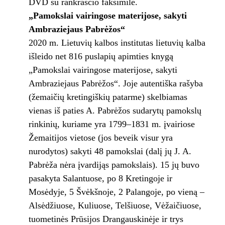
DVD su rankraščio faksimile.
„Pamokslai vairingose materijose, sakyti
Ambraziejaus Pabrėžos“
2020 m. Lietuvių kalbos institutas lietuvių kalba
išleido net 816 puslapių apimties knygą
„Pamokslai vairingose materijose, sakyti
Ambraziejaus Pabrėžos“. Joje autentiška rašyba
(žemaičių kretingiškių patarme) skelbiamas
vienas iš paties A. Pabrėžos sudarytų pamokslų
rinkinių, kuriame yra 1799–1831 m. įvairiose
Žemaitijos vietose (jos beveik visur yra
nurodytos) sakyti 48 pamokslai (dalį jų J. A.
Pabrėža nėra įvardijąs pamokslais). 15 jų buvo
pasakyta Salantuose, po 8 Kretingoje ir
Mosėdyje, 5 Švėkšnoje, 2 Palangoje, po vieną –
Alsėdžiuose, Kuliuose, Telšiuose, Vėžaičiuose,
tuometinės Prūsijos Drangauskinėje ir trys