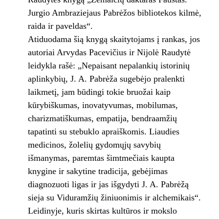
Jurgio Ambraziejaus Pabrėžos bibliotekos kilmė,
raida ir paveldas“.
Atiduodama šią knygą skaitytojams į rankas, jos
autoriai Arvydas Pacevičius ir Nijolė Raudytė
leidykla rašė: „Nepaisant nepalankių istorinių
aplinkybių, J. A. Pabrėža sugebėjo pralenkti
laikmetį, jam būdingi tokie bruožai kaip
kūrybiškumas, inovatyvumas, mobilumas,
charizmatiškumas, empatija, bendraamžių
tapatinti su stebuklo apraiškomis. Liaudies
medicinos, žolelių gydomųjų savybių
išmanymas, paremtas šimtmečiais kaupta
knygine ir sakytine tradicija, gebėjimas
diagnozuoti ligas ir jas išgydyti J. A. Pabrėžą
sieja su Viduramžių žiniuonimis ir alchemikais“.
Leidinyje, kuris skirtas kultūros ir mokslo