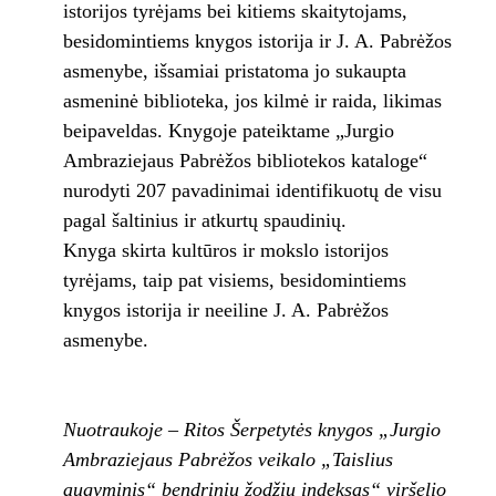
istorijos tyrėjams bei kitiems skaitytojams,
besidomintiems knygos istorija ir J. A. Pabrėžos
asmenybe, išsamiai pristatoma jo sukaupta
asmeninė biblioteka, jos kilmė ir raida, likimas
beipaveldas. Knygoje pateiktame „Jurgio
Ambraziejaus Pabrėžos bibliotekos kataloge“
nurodyti 207 pavadinimai identifikuotų de visu
pagal šaltinius ir atkurtų spaudinių.
Knyga skirta kultūros ir mokslo istorijos
tyrėjams, taip pat visiems, besidomintiems
knygos istorija ir neeiline J. A. Pabrėžos
asmenybe.
Nuotraukoje – Ritos Šerpetytės knygos „Jurgio
Ambraziejaus Pabrėžos veikalo „Taislius
augyminis“ bendrinių žodžių indeksas“ viršelio