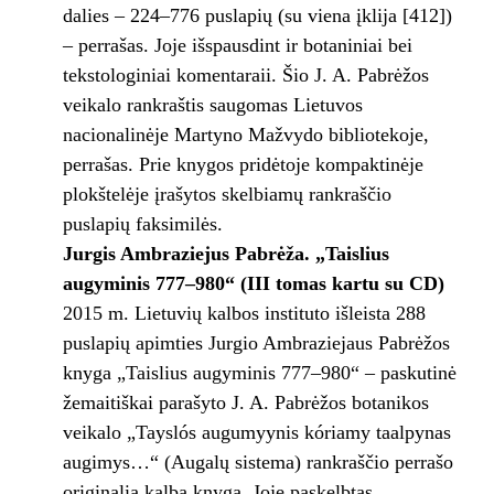
dalies – 224–776 puslapių (su viena įklija [412])
– perrašas. Joje išspausdint ir botaniniai bei
tekstologiniai komentaraii. Šio J. A. Pabrėžos
veikalo rankraštis saugomas Lietuvos
nacionalinėje Martyno Mažvydo bibliotekoje,
perrašas. Prie knygos pridėtoje kompaktinėje
plokštelėje įrašytos skelbiamų rankraščio
puslapių faksimilės.
Jurgis Ambraziejus Pabrėža. „Taislius
augyminis 777–980“ (III tomas kartu su CD)
2015 m. Lietuvių kalbos instituto išleista 288
puslapių apimties Jurgio Ambraziejaus Pabrėžos
knyga „Taislius augyminis 777–980“ – paskutinė
žemaitiškai parašyto J. A. Pabrėžos botanikos
veikalo „Tayslós augumyynis kóriamy taalpynas
augimys…“ (Augalų sistema) rankraščio perrašo
originalia kalba knyga. Joje paskelbtas