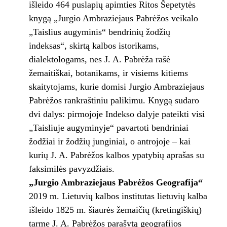
išleido 464 puslapių apimties Ritos Šepetytės
knygą „Jurgio Ambraziejaus Pabrėžos veikalo
„Taislius augyminis“ bendrinių žodžių
indeksas“, skirtą kalbos istorikams,
dialektologams, nes J. A. Pabrėža rašė
žemaitiškai, botanikams, ir visiems kitiems
skaitytojams, kurie domisi Jurgio Ambraziejaus
Pabrėžos rankraštiniu palikimu. Knygą sudaro
dvi dalys: pirmojoje Indekso dalyje pateikti visi
„Taisliuje augyminyje“ pavartoti bendriniai
žodžiai ir žodžių junginiai, o antrojoje – kai
kurių J. A. Pabrėžos kalbos ypatybių aprašas su
faksimilės pavyzdžiais.
„Jurgio Ambraziejaus Pabrėžos Geografija“
2019 m. Lietuvių kalbos institutas lietuvių kalba
išleido 1825 m. šiaurės žemaičių (kretingiškių)
tarme J. A. Pabrėžos parašytą geografijos