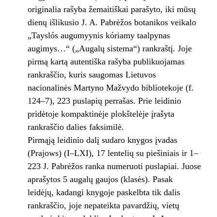
originalia rašyba žemaitiškai parašyto, iki mūsų
dienų išlikusio J. A. Pabrėžos botanikos veikalo
„Tayslós augumyynis kóriamy taalpynas
augimys…“ („Augalų sistema“) rankraštį. Joje
pirmą kartą autentiška rašyba publikuojamas
rankraščio, kuris saugomas Lietuvos
nacionalinės Martyno Mažvydo bibliotekoje (f.
124–7), 223 puslapių perrašas. Prie leidinio
pridėtoje kompaktinėje plokštelėje įrašyta
rankraščio dalies faksimilė.
Pirmąją leidinio dalį sudaro knygos įvadas
(Prajows) (I–LXI), 17 lentelių su piešiniais ir 1–
223 J. Pabrėžos ranka numeruoti puslapiai. Juose
aprašytos 5 augalų gaujos (klasės). Pasak
leidėjų, kadangi knygoje paskelbta tik dalis
rankraščio, joje nepateikta pavardžių, vietų