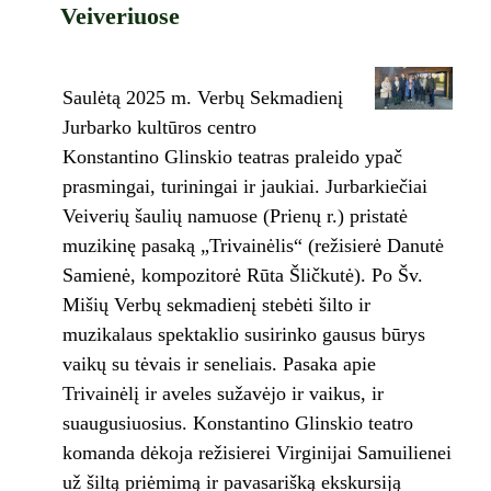
Veiveriuose
Saulėtą 2025 m. Verbų Sekmadienį
Jurbarko kultūros centro
Konstantino Glinskio teatras praleido ypač
prasmingai, turiningai ir jaukiai. Jurbarkiečiai
Veiverių šaulių namuose (Prienų r.) pristatė
muzikinę pasaką „Trivainėlis“ (režisierė Danutė
Samienė, kompozitorė Rūta Šličkutė). Po Šv.
Mišių Verbų sekmadienį stebėti šilto ir
muzikalaus spektaklio susirinko gausus būrys
vaikų su tėvais ir seneliais. Pasaka apie
Trivainėlį ir aveles sužavėjo ir vaikus, ir
suaugusiuosius. Konstantino Glinskio teatro
komanda dėkoja režisierei Virginijai Samuilienei
už šiltą priėmimą ir pavasarišką ekskursiją