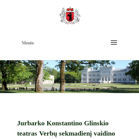
Op
too
Meniu
Jurbarko Konstantino Glinskio
teatras Verbų sekmadienį vaidino