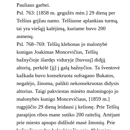
Pauliaus garbei.
Psl. 763: [1858 m. gegužės mėn.] 29 dieną per
Telšius grįžau namo. Telšiuose aplankiau turmą,
tai yra viešąjį kalėjimą, kuriame buvo 200
asmenų.
Psl. 768–769: Telšių klebonas jo malonybė
kunigas Joakimas Moncevičius, Telšių
bažnyčioje išardęs viduryje [buvusį] didįjį
altorių, perkėlė [jį] į galą bažnyčios. Ta šventovė
kažkada buvo konsekruota sufragano Bukatos,
negalėjo, žinoma, palikti nekonsekruotas didysis
altorius. Taigi pakviestas minėto maloningojo jo
malonybės kunigo Moncevičiaus, [1859 m.]
rugpjūčio 29 dieną leidausi į kelionę. Prie Telšių
parapijos ribos mane sutiko 200 raitelių. Artėjant
prie miesto apsupo didžiulė masė žmonių. Prie