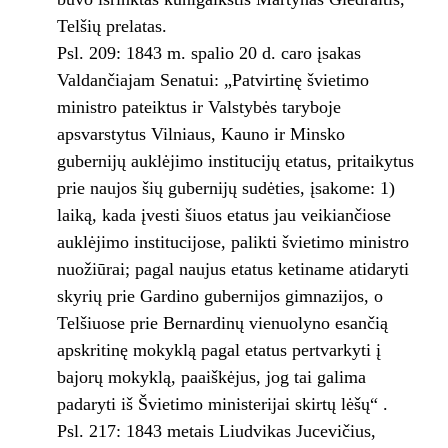
Telšių prelatas.
Psl. 209: 1843 m. spalio 20 d. caro įsakas
Valdančiajam Senatui: „Patvirtinę švietimo
ministro pateiktus ir Valstybės taryboje
apsvarstytus Vilniaus, Kauno ir Minsko
gubernijų auklėjimo institucijų etatus, pritaikytus
prie naujos šių gubernijų sudėties, įsakome: 1)
laiką, kada įvesti šiuos etatus jau veikiančiose
auklėjimo institucijose, palikti švietimo ministro
nuožiūrai; pagal naujus etatus ketiname atidaryti
skyrių prie Gardino gubernijos gimnazijos, o
Telšiuose prie Bernardinų vienuolyno esančią
apskritinę mokyklą pagal etatus pertvarkyti į
bajorų mokyklą, paaiškėjus, jog tai galima
padaryti iš Švietimo ministerijai skirtų lėšų“ .
Psl. 217: 1843 metais Liudvikas Jucevičius,