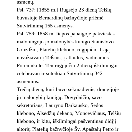
asmenų.
Psl. 737: [1855 m.] Rugsėjo 23 dieną Telšių
buvusioje Bernardinų bažnyčioje priėmė
Sutvirtinimą 165 asmenys.
Psl. 759: 1858 m. liepos pabaigoje pakviestas
maloningojo jo malonybės kunigo Stanislovo
Gruzdžio, Platelių klebono, rugpjūčio 1-ąją
nuvažiavau į Telšius, į atlaidus, vadinamus
Porciunkule. Ten rugpjūčio 2 dieną iškilmingai
celebravau ir suteikiau Sutvirtinimą 342
asmenims.
Trečią dieną, kuri buvo sekmadienis, draugijoje
jų malonybių kunigų: Dovydaičio, savo
sekretoriaus, Lauryno Barkausko, Sedos
klebono, Alsėdžių dekano, Moncevičiaus, Telšių
klebono, ir kitų, iškilmingai pašventinau didįjį
altorių Platelių bažnyčioje Šv. Apaštalų Petro ir