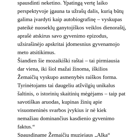
spausdinti neketino. Ypatingą vertę laiko
perspektyvoje įgauna ta užrašų dalis, kurią būtų
galima įvardyti kaip autobiografinę – vyskupas
pateikė nuoseklų ganytojiškos veiklos dienoraštį,
aprašė atskirus savo gyvenimo epizodus,
užsirašinėjo apskritai įdomesnius gyvenamojo
meto atsitikimus.
Šiandien šie mozaikiški raštai – tai pirmiausia
dar viena, iki šiol mažai žinoma, iškilios
Žemaičių vyskupo asmenybės raiškos forma.
Tyrinėtojams tai daugeliu atžvilgių unikalus
šaltinis, o istorinių skaitinių mėgėjams – taip pat
savotiškas aruodas, kupinas žinių apie
visuomeninės svarbos įvykius ir nė kiek
nemažiau dominančius kasdienio gyvenimo
faktus.“
Spausdiname Žemaičių muziejaus „Alka“