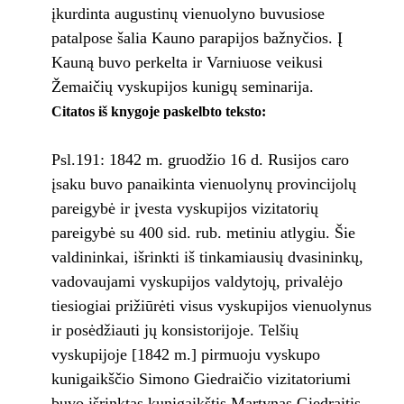
įkurdinta augustinų vienuolyno buvusiose
patalpose šalia Kauno parapijos bažnyčios. Į
Kauną buvo perkelta ir Varniuose veikusi
Žemaičių vyskupijos kunigų seminarija.
Citatos iš knygoje paskelbto teksto:
Psl.191: 1842 m. gruodžio 16 d. Rusijos caro
įsaku buvo panaikinta vienuolynų provincijolų
pareigybė ir įvesta vyskupijos vizitatorių
pareigybė su 400 sid. rub. metiniu atlygiu. Šie
valdininkai, išrinkti iš tinkamiausių dvasininkų,
vadovaujami vyskupijos valdytojų, privalėjo
tiesiogiai prižiūrėti visus vyskupijos vienuolynus
ir posėdžiauti jų konsistorijoje. Telšių
vyskupijoje [1842 m.] pirmuoju vyskupo
kunigaikščio Simono Giedraičio vizitatoriumi
buvo išrinktas kunigaikštis Martynas Giedraitis,