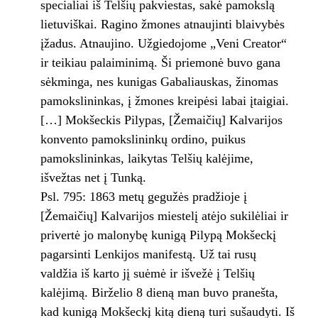
specialiai iš Telšių pakviestas, sakė pamokslą
lietuviškai. Ragino žmones atnaujinti blaivybės
įžadus. Atnaujino. Užgiedojome „Veni Creator“
ir teikiau palaiminimą. Ši priemonė buvo gana
sėkminga, nes kunigas Gabaliauskas, žinomas
pamokslininkas, į žmones kreipėsi labai įtaigiai.
[…] Mokšeckis Pilypas, [Žemaičių] Kalvarijos
konvento pamokslininkų ordino, puikus
pamokslininkas, laikytas Telšių kalėjime,
išvežtas net į Tunką.
Psl. 795: 1863 metų gegužės pradžioje į
[Žemaičių] Kalvarijos miestelį atėjo sukilėliai ir
privertė jo malonybę kunigą Pilypą Mokšeckį
pagarsinti Lenkijos manifestą. Už tai rusų
valdžia iš karto jį suėmė ir išvežė į Telšių
kalėjimą. Birželio 8 dieną man buvo pranešta,
kad kunigą Mokšeckį kitą dieną turi sušaudyti. Iš