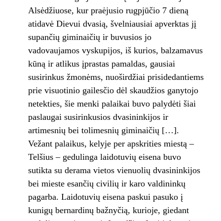
Alsėdžiuose, kur praėjusio rugpjūčio 7 dieną
atidavė Dievui dvasią, švelniausiai apverktas jį
supančių giminaičių ir buvusios jo
vadovaujamos vyskupijos, iš kurios, balzamavus
kūną ir atlikus įprastas pamaldas, gausiai
susirinkus žmonėms, nuoširdžiai prisidedantiems
prie visuotinio gailesčio dėl skaudžios ganytojo
netekties, šie menki palaikai buvo palydėti šiai
paslaugai susirinkusios dvasininkijos ir
artimesnių bei tolimesnių giminaičių […].
Vežant palaikus, kelyje per apskrities miestą –
Telšius – gedulinga laidotuvių eisena buvo
sutikta su derama vietos vienuolių dvasininkijos
bei mieste esančių civilių ir karo valdininkų
pagarba. Laidotuvių eisena paskui pasuko į
kunigų bernardinų bažnyčią, kurioje, giedant