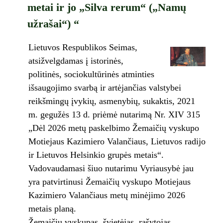
metai ir jo „Silva rerum“ („Namų
užrašai“) “
Lietuvos Respublikos Seimas,
atsižvelgdamas į istorinės,
politinės, sociokultūrinės atminties
išsaugojimo svarbą ir artėjančias valstybei
reikšmingų įvykių, asmenybių, sukaktis, 2021
m. gegužės 13 d. priėmė nutarimą Nr. XIV 315
„Dėl 2026 metų paskelbimo Žemaičių vyskupo
Motiejaus Kazimiero Valančiaus, Lietuvos radijo
ir Lietuvos Helsinkio grupės metais“.
Vadovaudamasi šiuo nutarimu Vyriausybė jau
yra patvirtinusi Žemaičių vyskupo Motiejaus
Kazimiero Valančiaus metų minėjimo 2026
metais planą.
Žemaičių vyskupas, švietėjas, rašytojas,