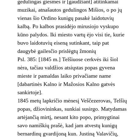
gedulingas giesmes ir [gaudžiant] atitinkamai
muzikai, atnašautos gedulingos Mišios, o po jų
vienas šio Ordino kunigų pasakė laidotuvių
kalbą. Po kalbos prasidėjo mirusiojo vyskupo
kūno palydos. Iki miesto vartų ėjo visi tie, kurie
buvo laidotuvių eiseną sutinkant, taip pat
daugybė gailesčio prislėgtų žmonių
Psl. 385: [1845 m.] Telšiuose cerkvės iki šiol
nėra, tačiau valdžios atsiųstas popas gyvena
mieste ir pamaldas laiko privačiame name
[dabartinės Kalno ir Mažosios Kalno gatvės
sankirtoje].
1845 metų lapkričio mėnesį Veščezerovas, Telšių
popas, džiovininkas, sunkiai susirgo. Matydamas
artėjančią mirtį, nesant kito popo, primygtinai
savo namiškių prašė, kad jam atvestų kunigų
bernardinų gvardijoną kun. Justiną Valavičių,