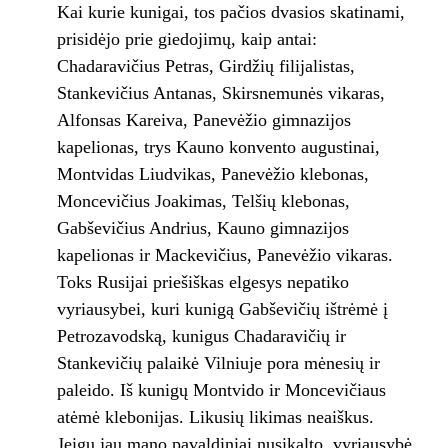
Kai kurie kunigai, tos pačios dvasios skatinami,
prisidėjo prie giedojimų, kaip antai:
Chadaravičius Petras, Girdžių filijalistas,
Stankevičius Antanas, Skirsnemunės vikaras,
Alfonsas Kareiva, Panevėžio gimnazijos
kapelionas, trys Kauno konvento augustinai,
Montvidas Liudvikas, Panevėžio klebonas,
Moncevičius Joakimas, Telšių klebonas,
Gabševičius Andrius, Kauno gimnazijos
kapelionas ir Mackevičius, Panevėžio vikaras.
Toks Rusijai priešiškas elgesys nepatiko
vyriausybei, kuri kunigą Gabševičių ištrėmė į
Petrozavodską, kunigus Chadaravičių ir
Stankevičių palaikė Vilniuje pora mėnesių ir
paleido. Iš kunigų Montvido ir Moncevičiaus
atėmė klebonijas. Likusių likimas neaiškus.
Jeigu jau mano pavaldiniai nusikalto, vyriausybė