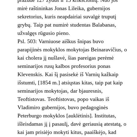
pražudė 127 žydus ir 15 krikščionių. Nuo jos
mirė raštininkas Jonas Lileika, gubernijos
sekretorius, kuris neapdairiai suvalgė truputį
grybų. Taip pat numirė studentas Balabanas,
užvalgęs rūgusio pieno.
Psl. 503: Varniuose aiškus šnipas buvo
parapijinės mokyklos mokytojas Beinaravičius, o
kai cholera jį nušlavė, šias pareigas perėmė
seminarijos rusų kalbos profesorius ponas
Klevenskis. Kai šį pasisekė iš Varnių kažkaip
išstumti, [1854 m.] atsiųstas kitas, taip pat kaip
seminarijos mokytojas, dar bjauresnis,
Teoftistovas. Teoftistovas, popo vaikas iš
Vladimiro gubernijos, buvo pedagoginės
Peterburgo mokyklos [auklėtinis]. Institutas,
išleisdamas jį į pasaulį, davė geriausią atestatą, o
kai jam prisiėjo mokyti kitus, paaiškėjo, kad