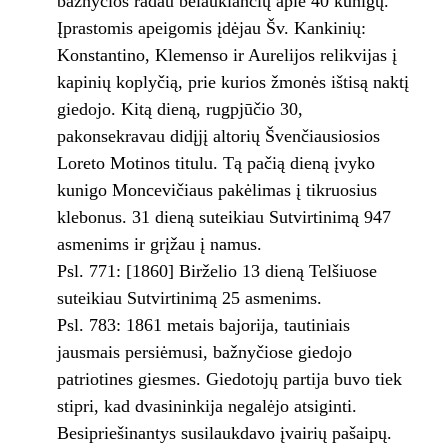
bažnyčios radau belaukiančių apie 40 kunigų.
Įprastomis apeigomis įdėjau Šv. Kankinių:
Konstantino, Klemenso ir Aurelijos relikvijas į
kapinių koplyčią, prie kurios žmonės ištisą naktį
giedojo. Kitą dieną, rugpjūčio 30,
pakonsekravau didįjį altorių Švenčiausiosios
Loreto Motinos titulu. Tą pačią dieną įvyko
kunigo Moncevičiaus pakėlimas į tikruosius
klebonus. 31 dieną suteikiau Sutvirtinimą 947
asmenims ir grįžau į namus.
Psl. 771: [1860] Birželio 13 dieną Telšiuose
suteikiau Sutvirtinimą 25 asmenims.
Psl. 783: 1861 metais bajorija, tautiniais
jausmais persiėmusi, bažnyčiose giedojo
patriotines giesmes. Giedotojų partija buvo tiek
stipri, kad dvasininkija negalėjo atsiginti.
Besipriešinantys susilaukdavo įvairių pašaipų.