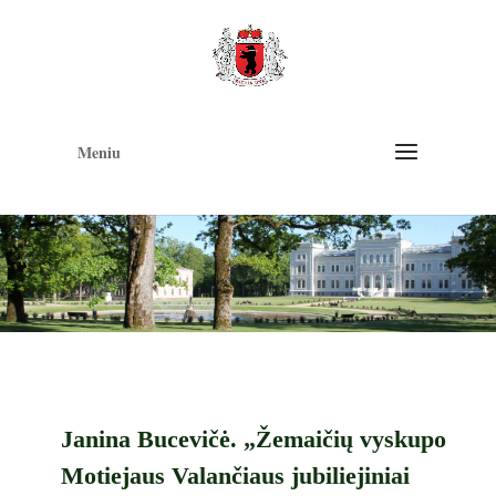
Op
too
Meniu
Janina Bucevičė. „Žemaičių vyskupo
Motiejaus Valančiaus jubiliejiniai