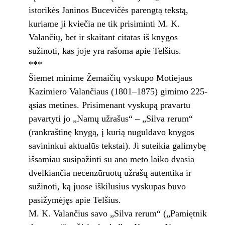
istorikės Janinos Bucevičės parengtą tekstą,
kuriame ji kviečia ne tik prisiminti M. K.
Valančių, bet ir skaitant citatas iš knygos
sužinoti, kas joje yra rašoma apie Telšius.
***
Šiemet minime Žemaičių vyskupo Motiejaus
Kazimiero Valančiaus (1801–1875) gimimo 225-
ąsias metines. Prisimenant vyskupą pravartu
pavartyti jo „Namų užrašus“ – „Silva rerum“
(rankraštinę knygą, į kurią nuguldavo knygos
savininkui aktualūs tekstai). Ji suteikia galimybę
išsamiau susipažinti su ano meto laiko dvasia
dvelkiančia necenzūruotų užrašų autentika ir
sužinoti, ką juose iškilusius vyskupas buvo
pasižymėjęs apie Telšius.
M. K. Valančius savo „Silva rerum“ („Pamiętnik