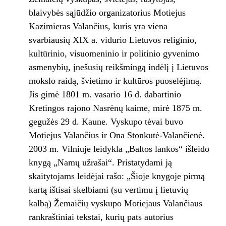
blaivybės sąjūdžio organizatorius Motiejus
Kazimieras Valančius, kuris yra viena
svarbiausių XIX a. vidurio Lietuvos religinio,
kultūrinio, visuomeninio ir politinio gyvenimo
asmenybių, įnešusių reikšmingą indėlį į Lietuvos
mokslo raidą, švietimo ir kultūros puoselėjimą.
Jis gimė 1801 m. vasario 16 d. dabartinio
Kretingos rajono Nasrėnų kaime, mirė 1875 m.
gegužės 29 d. Kaune. Vyskupo tėvai buvo
Motiejus Valančius ir Ona Stonkutė-Valančienė.
2003 m. Vilniuje leidykla „Baltos lankos“ išleido
knygą „Namų užrašai“. Pristatydami ją
skaitytojams leidėjai rašo: „Šioje knygoje pirmą
kartą ištisai skelbiami (su vertimu į lietuvių
kalbą) Žemaičių vyskupo Motiejaus Valančiaus
rankraštiniai tekstai, kurių pats autorius