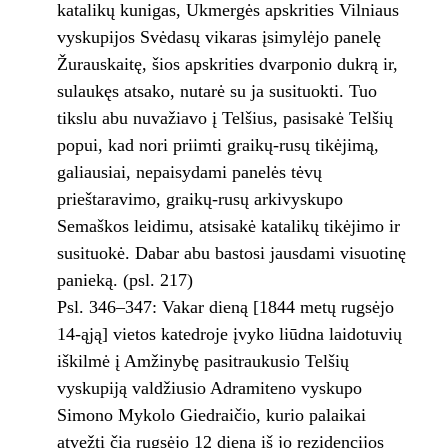
katalikų kunigas, Ukmergės apskrities Vilniaus
vyskupijos Svėdasų vikaras įsimylėjo panelę
Žurauskaitę, šios apskrities dvarponio dukrą ir,
sulaukęs atsako, nutarė su ja susituokti. Tuo
tikslu abu nuvažiavo į Telšius, pasisakė Telšių
popui, kad nori priimti graikų-rusų tikėjimą,
galiausiai, nepaisydami panelės tėvų
prieštaravimo, graikų-rusų arkivyskupo
Semaškos leidimu, atsisakė katalikų tikėjimo ir
susituokė. Dabar abu bastosi jausdami visuotinę
panieką. (psl. 217)
Psl. 346–347: Vakar dieną [1844 metų rugsėjo
14-ąją] vietos katedroje įvyko liūdna laidotuvių
iškilmė į Amžinybę pasitraukusio Telšių
vyskupiją valdžiusio Adramiteno vyskupo
Simono Mykolo Giedraičio, kurio palaikai
atvežti čia rugsėjo 12 dieną iš jo rezidencijos