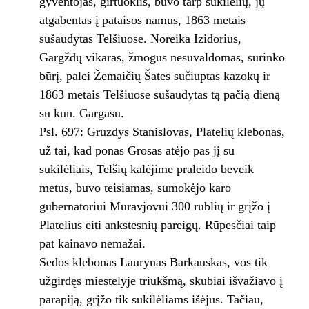
gyventojas, girtuoklis, buvo tarp sukilėlių, jų
atgabentas į pataisos namus, 1863 metais
sušaudytas Telšiuose. Noreika Izidorius,
Gargždų vikaras, žmogus nesuvaldomas, surinko
būrį, palei Žemaičių Šates sučiuptas kazokų ir
1863 metais Telšiuose sušaudytas tą pačią dieną
su kun. Gargasu.
Psl. 697: Gruzdys Stanislovas, Platelių klebonas,
už tai, kad ponas Grosas atėjo pas jį su
sukilėliais, Telšių kalėjime praleido beveik
metus, buvo teisiamas, sumokėjo karo
gubernatoriui Muravjovui 300 rublių ir grįžo į
Platelius eiti ankstesnių pareigų. Rūpesčiai taip
pat kainavo nemažai.
Sedos klebonas Laurynas Barkauskas, vos tik
užgirdęs miestelyje triukšmą, skubiai išvažiavo į
parapiją, grįžo tik sukilėliams išėjus. Tačiau,