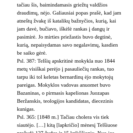
tačiau šis, baimindamasis griežtų valdžios
draudimų, nėjo. Galiausiai popas prašė, kad jam
atneštų žvakę iš katalikų bažnyčios, kurią, kai
jam davė, bučiavo, iškėlė rankas į dangų ir
pasimirė. Jo mirties priežastis buvo degtinė,
kurią, nepaisydamas savo negalavimų, kasdien
be saiko gėrė.
Psl. 387: Telšių apskritinė mokykla nuo 1844
metų visiškai perėjo į pasauliečių rankas, tuo
tarpu iki tol keletas bernardinų ėjo mokytojų
pareigas. Mokyklos vadovas anuomet buvo
Bazaninas, o pirmasis kapelionas Juozapas
Beržanskis, teologijos kandidatas, diecezinis
kunigas.
Psl. 365: [1848 m.] Tačiau cholera vis tiek
siautėjo. […] kitą [lapkričio] mėnesį Telšiuose