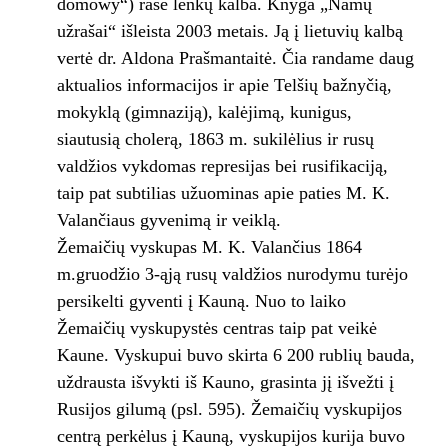
domowy“) rašė lenkų kalba. Knyga „Namų
užrašai“ išleista 2003 metais. Ją į lietuvių kalbą
vertė dr. Aldona Prašmantaitė. Čia randame daug
aktualios informacijos ir apie Telšių bažnyčią,
mokyklą (gimnaziją), kalėjimą, kunigus,
siautusią cholerą, 1863 m. sukilėlius ir rusų
valdžios vykdomas represijas bei rusifikaciją,
taip pat subtilias užuominas apie paties M. K.
Valančiaus gyvenimą ir veiklą.
Žemaičių vyskupas M. K. Valančius 1864
m.gruodžio 3-ąją rusų valdžios nurodymu turėjo
persikelti gyventi į Kauną. Nuo to laiko
Žemaičių vyskupystės centras taip pat veikė
Kaune. Vyskupui buvo skirta 6 200 rublių bauda,
uždrausta išvykti iš Kauno, grasinta jį išvežti į
Rusijos gilumą (psl. 595). Žemaičių vyskupijos
centrą perkėlus į Kauną, vyskupijos kurija buvo