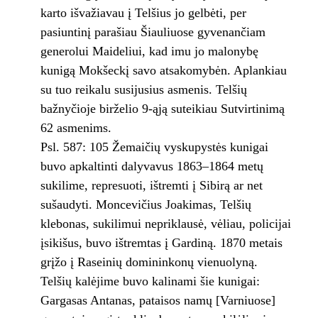
karto išvažiavau į Telšius jo gelbėti, per
pasiuntinį parašiau Šiauliuose gyvenančiam
generolui Maideliui, kad imu jo malonybę
kunigą Mokšeckį savo atsakomybėn. Aplankiau
su tuo reikalu susijusius asmenis. Telšių
bažnyčioje birželio 9-ąją suteikiau Sutvirtinimą
62 asmenims.
Psl. 587: 105 Žemaičių vyskupystės kunigai
buvo apkaltinti dalyvavus 1863–1864 metų
sukilime, represuoti, ištremti į Sibirą ar net
sušaudyti. Moncevičius Joakimas, Telšių
klebonas, sukilimui nepriklausė, vėliau, policijai
įsikišus, buvo ištremtas į Gardiną. 1870 metais
grįžo į Raseinių domininkonų vienuolyną.
Telšių kalėjime buvo kalinami šie kunigai:
Gargasas Antanas, pataisos namų [Varniuose]