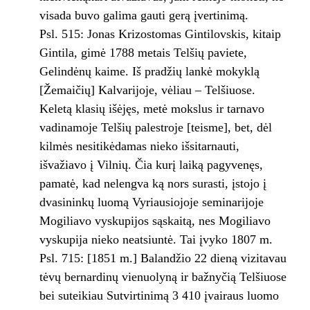
visada buvo galima gauti gerą įvertinimą.
Psl. 515: Jonas Krizostomas Gintilovskis, kitaip
Gintila, gimė 1788 metais Telšių paviete,
Gelindėnų kaime. Iš pradžių lankė mokyklą
[Žemaičių] Kalvarijoje, vėliau – Telšiuose.
Keletą klasių išėjęs, metė mokslus ir tarnavo
vadinamoje Telšių palestroje [teisme], bet, dėl
kilmės nesitikėdamas nieko išsitarnauti,
išvažiavo į Vilnių. Čia kurį laiką pagyvenęs,
pamatė, kad nelengva ką nors surasti, įstojo į
dvasininkų luomą Vyriausiojoje seminarijoje
Mogiliavo vyskupijos sąskaitą, nes Mogiliavo
vyskupija nieko neatsiuntė. Tai įvyko 1807 m.
Psl. 715: [1851 m.] Balandžio 22 dieną vizitavau
tėvų bernardinų vienuolyną ir bažnyčią Telšiuose
bei suteikiau Sutvirtinimą 3 410 įvairaus luomo