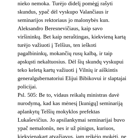
nieko nemoka. Turėjo didelį pomėgį rašyti
skundus, ypač dėl vyskupo Valančiaus ir
seminarijos rektoriaus jo malonybės kun.
Aleksandro Beresnevičiaus, kaip savo
viršininkų. Bet kaip neraštingas, kiekvieną kartą
turėjo važiuoti į Telšius, ten ieškoti
pagalbininkų, mokančių rusų kalbą, ir taip
apskųsti nekaltuosius. Dėl šių skundų vyskupui
teko keletą kartų važiuoti į Vilnių ir aiškintis
generalgubernatoriui Elijui Bibikovui ir slaptajai
policijai.
Psl. 505: Be to, vidaus reikalų ministras davė
nurodymą, kad kas mėnesį [kunigų] seminariją
aplankytų Telšių mokyklos prefektas
Lukaševičius. Jo apsilankymai seminarijai buvo
ypač nemalonūs, nes ir už pinigus, kuriuos,
kiekvienąkart atvažiavus, jam reikėjo mokėti, ne