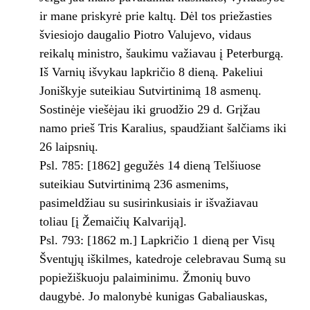
ir mane priskyrė prie kaltų. Dėl tos priežasties
šviesiojo daugalio Piotro Valujevo, vidaus
reikalų ministro, šaukimu važiavau į Peterburgą.
Iš Varnių išvykau lapkričio 8 dieną. Pakeliui
Joniškyje suteikiau Sutvirtinimą 18 asmenų.
Sostinėje viešėjau iki gruodžio 29 d. Grįžau
namo prieš Tris Karalius, spaudžiant šalčiams iki
26 laipsnių.
Psl. 785: [1862] gegužės 14 dieną Telšiuose
suteikiau Sutvirtinimą 236 asmenims,
pasimeldžiau su susirinkusiais ir išvažiavau
toliau [į Žemaičių Kalvariją].
Psl. 793: [1862 m.] Lapkričio 1 dieną per Visų
Šventųjų iškilmes, katedroje celebravau Sumą su
popiežiškuoju palaiminimu. Žmonių buvo
daugybė. Jo malonybė kunigas Gabaliauskas,