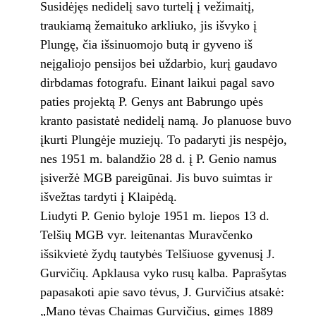
Susidėjęs nedidelį savo turtelį į vežimaitį,
traukiamą žemaituko arkliuko, jis išvyko į
Plungę, čia išsinuomojo butą ir gyveno iš
neįgaliojo pensijos bei uždarbio, kurį gaudavo
dirbdamas fotografu. Einant laikui pagal savo
paties projektą P. Genys ant Babrungo upės
kranto pasistatė nedidelį namą. Jo planuose buvo
įkurti Plungėje muziejų. To padaryti jis nespėjo,
nes 1951 m. balandžio 28 d. į P. Genio namus
įsiveržė MGB pareigūnai. Jis buvo suimtas ir
išvežtas tardyti į Klaipėdą.
Liudyti P. Genio byloje 1951 m. liepos 13 d.
Telšių MGB vyr. leitenantas Muravčenko
išsikvietė žydų tautybės Telšiuose gyvenusį J.
Gurvičių. Apklausa vyko rusų kalba. Paprašytas
papasakoti apie savo tėvus, J. Gurvičius atsakė:
„Mano tėvas Chaimas Gurvičius, gimęs 1889