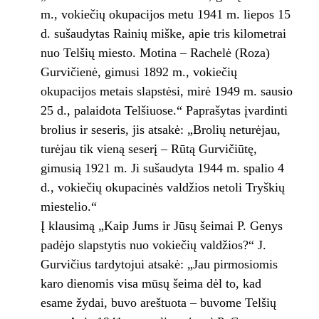
m., vokiečių okupacijos metu 1941 m. liepos 15
d. sušaudytas Rainių miške, apie tris kilometrai
nuo Telšių miesto. Motina – Rachelė (Roza)
Gurvičienė, gimusi 1892 m., vokiečių
okupacijos metais slapstėsi, mirė 1949 m. sausio
25 d., palaidota Telšiuose.“ Paprašytas įvardinti
brolius ir seseris, jis atsakė: „Brolių neturėjau,
turėjau tik vieną seserį – Rūtą Gurvičiūtę,
gimusią 1921 m. Ji sušaudyta 1944 m. spalio 4
d., vokiečių okupacinės valdžios netoli Tryškių
miestelio.“
Į klausimą „Kaip Jums ir Jūsų šeimai P. Genys
padėjo slapstytis nuo vokiečių valdžios?“ J.
Gurvičius tardytojui atsakė: „Jau pirmosiomis
karo dienomis visa mūsų šeima dėl to, kad
esame žydai, buvo areštuota – buvome Telšių