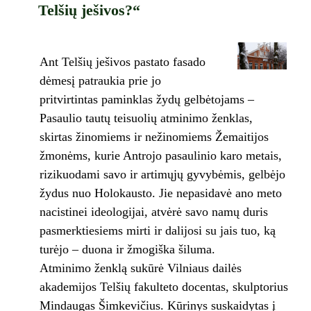
Telšių ješivos?“
Ant Telšių ješivos pastato fasado
dėmesį patraukia prie jo
pritvirtintas paminklas žydų gelbėtojams –
Pasaulio tautų teisuolių atminimo ženklas,
skirtas žinomiems ir nežinomiems Žemaitijos
žmonėms, kurie Antrojo pasaulinio karo metais,
rizikuodami savo ir artimųjų gyvybėmis, gelbėjo
žydus nuo Holokausto. Jie nepasidavė ano meto
nacistinei ideologijai, atvėrė savo namų duris
pasmerktiesiems mirti ir dalijosi su jais tuo, ką
turėjo – duona ir žmogiška šiluma.
Atminimo ženklą sukūrė Vilniaus dailės
akademijos Telšių fakulteto docentas, skulptorius
Mindaugas Šimkevičius. Kūrinys suskaidytas į