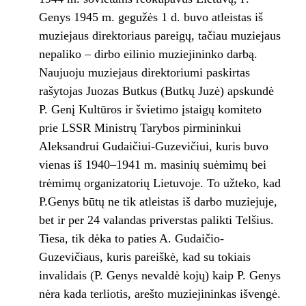
Genys 1945 m. gegužės 1 d. buvo atleistas iš
muziejaus direktoriaus pareigų, tačiau muziejaus
nepaliko – dirbo eilinio muziejininko darbą.
Naujuoju muziejaus direktoriumi paskirtas
rašytojas Juozas Butkus (Butkų Juzė) apskundė
P. Genį Kultūros ir švietimo įstaigų komiteto
prie LSSR Ministrų Tarybos pirmininkui
Aleksandrui Gudaičiui-Guzevičiui, kuris buvo
vienas iš 1940–1941 m. masinių suėmimų bei
trėmimų organizatorių Lietuvoje. To užteko, kad
P.Genys būtų ne tik atleistas iš darbo muziejuje,
bet ir per 24 valandas priverstas palikti Telšius.
Tiesa, tik dėka to paties A. Gudaičio-
Guzevičiaus, kuris pareiškė, kad su tokiais
invalidais (P. Genys nevaldė kojų) kaip P. Genys
nėra kada terliotis, arešto muziejininkas išvengė.