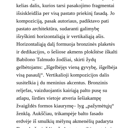
kelias dalis, kurios tarsi pasakojimo fragmentai
išsiskleidžia per visą pastato priekinį fasadą. Jo
kompoziciją, pasak autoriaus, padiktavo pati
pastato architektūra, sudaranti galimybę
išryškinti horizontaliąją ir vertikaliąją ašis.
Horizontaliąją dalį formuoja bronzinės plaketės
ir dedikacijos, o šešiose akmens plokštėse iškalti
Babilono Talmudo žodžiai, skirti žydų
gelbėtojams: „Išgelbėjęs vieną gyvybę, išgelbėja
visą pasaulį“. Vertikalioji kompozicijos dalis
susitelkia į du meninius akcentus. Bronzinis
reljefas, vaizduojantis kairiąją palto pusę su
atlapu, širdies vietoje atveria šešiakampę
žvaigždės formos kiaurymę– lyg „pažymėtųjų“
ženklą. Aukščiau, trikampėje balto fasado
erdvėje iš smulkių mėlynų akmenėlių padaryta