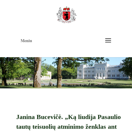
Op
too
Meniu
Janina Bucevičė. „Ką liudija Pasaulio
tautų teisuolių atminimo ženklas ant