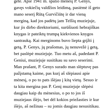
gete. Apie 1941 m. spalio mėnesį P. Genys,
gavęs vokiečių valdžios leidimą, pasiėmė iš geto
mano seserį Rūtą Gurvičiūtę ir dar vieną
merginą, kad jos padėtų jam Telšių muziejuje,
kur jis dirbo direktoriumi, surūšiuoti hebrajiškas
knygas ir pateiktų trumpą kiekvienos knygos
santrauką. Kai merginoms buvo liepta grįžti į
getą, P. Genys, jų prašomas, jų nenuvežė į getą,
bet paslėpė muziejuje. Tuo metu aš, padedant P.
Geniui, muziejuje susitikau su savo seserimi.
Man prašant, P. Genys surado man slėptuvę pas
pažįstamą kaime, pas kurį aš slėpiausi apie
mėnesį, o po to pats išėjau į kitą vietą. Sesuo ir
ta kita mergina pas P. Genį muziejuje slėpėsi
daugiau kaip du mėnesius, o po to jos iš
muziejaus išėjo, bet dėl kokios priežasties ir kur
išėjo, aš nežinau – su jomis daugiau nesusitikau.