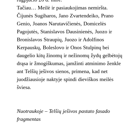
Tačiau… Meilė ir pasiaukojimas nemiršta.
Čijunės Sugiharos, Jano Zvartendeiko, Prano
Genio, Joanos Narutavičienės, Domicelės
Pagojutės, Stanislavos Dausinienės, Juozo ir
Bronislavos Straupių, Juozo ir Adolfinos
Kerpauskų, Boleslovo ir Onos Stulpinų bei
daugelio kitų žinomų ir nežinomų žydų gelbėtojų
drąsa ir žmogiškumas, įamžinti atminimo ženkle
ant Telšių ješivos sienos, primena, kad net
juodžiausioje naktyje spindi dieviškos meilės
šviesa.
Nuotraukoje – Telšių ješivos pastato fasado
fragmentas