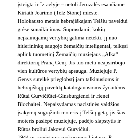
įsteigta ir Izraelyje – netoli Jeruzalės esančiame
Kiriath Jearimo (Telz Stone) mieste.
Holokausto metais hebrajiškajam Telšių paveldui
grėsė sunaikinimas. Suprasdami, kokių
neįkainojamų vertybių galima netekti, jį nuo
hitlerininkų saugojo žemaičių inteligentai, telkęsi
aplink tuometinį Žemaičių muziejaus „Alka“
direktorių Praną Genį. Jis tuo metu neapsiribojo
vien kultūros vertybių apsauga. Muziejuje P.
Genys suteikė prieglobstį jam talkinusioms ir
hebrajiškąjį paveldą katalogavusioms žydaitėms
Rūtai Gurvičiūtei-Ginsburgienei ir Henei
Blochaitei. Nepaisydamas nacistinės valdžios
įsakymų sugrąžinti moteris į Telšių getą, jis šias
moteris paslėpė muziejuje, padėjo slapstytis ir
Rūtos broliui Jakovui Gurvičiui.
1944 m. sovietams reokupavus Lietuvą, P.