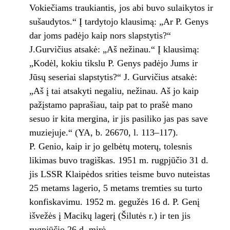
Vokiečiams traukiantis, jos abi buvo sulaikytos ir
sušaudytos.“ Į tardytojo klausimą: „Ar P. Genys
dar joms padėjo kaip nors slapstytis?“
J.Gurvičius atsakė: „Aš nežinau.“ Į klausimą:
„Kodėl, kokiu tikslu P. Genys padėjo Jums ir
Jūsų seseriai slapstytis?“ J. Gurvičius atsakė:
„Aš į tai atsakyti negaliu, nežinau. Aš jo kaip
pažįstamo paprašiau, taip pat to prašė mano
sesuo ir kita mergina, ir jis pasiliko jas pas save
muziejuje.“ (YA, b. 26670, l. 113–117).
P. Genio, kaip ir jo gelbėtų moterų, tolesnis
likimas buvo tragiškas. 1951 m. rugpjūčio 31 d.
jis LSSR Klaipėdos srities teisme buvo nuteistas
25 metams lagerio, 5 metams tremties su turto
konfiskavimu. 1952 m. gegužės 16 d. P. Genį
išvežės į Macikų lagerį (Šilutės r.) ir ten jis
rugpjūčio 26 d. mirė.