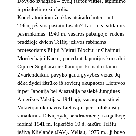
Dovydo žvaigždė – žydų tautos vilties, atgimimo
ir prisikėlimo simbolis.
Kodėl atminimo ženklas atsirado būtent ant
Telšių ješivos pastato fasado? Tai – neatsitiktinis
pasirinkimas. 1940 m. vasaros pabaigoje–rudens
pradžioje dviem Telšių ješivos rabinams
profesoriams Elijui Meirui Blochui ir Chaimui
Mordechajui Kacui, padedant Japonijos konsului
Čijunei Sugiharai ir Olandijos konsului Janui
Zvartendeikui, pavyko gauti gyvybės vizas. Jų
dėka žydai ištrūko iš sovietų okupuotos Lietuvos
ir per Japoniją bei Australiją pasiekė Jungtines
Amerikos Valstijas. 1941-ųjų vasarą nacistinei
Vokietijai okupavus Lietuvą ir per Holokaustą
sunaikinus Telšių žydų bendruomenę, išsigelbėję
rabinai 1941 m. lapkričio 10 d. atkūrė Telšių
ješivą Klivlande (JAV). Vėliau, 1975 m., ji buvo