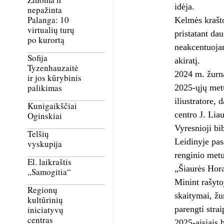
idėja.
nepažinta
Palanga: 10
Kelmės krašto
virtualių turų
pristatant da
po kurortą
neakcentuojam
Sofija
akiratį.
Tyzenhauzaitė
2024 m. žurna
ir jos kūrybinis
palikimas
2025-ųjų metų
iliustratore,
Kunigaikščiai
centro J. Lia
Oginskiai
Vyresnioji bi
Telšių
Leidinyje pas
vyskupija
renginio metu
El. laikraštis
„Šiaurės Hora
„Samogitia“
Minint rašyto
Regionų
skaitymai, žu
kultūrinių
parengti strai
iniciatyvų
centras
2025-aisiais 