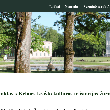
Laiškai
Nuorodos
Svetainės struktū
penktasis Kelmės krašto kultūros ir istorijos žu