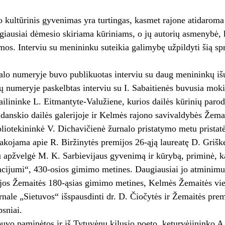
 kultūrinis gyvenimas yra turtingas, kasmet rajone atidarom
ugiausiai dėmesio skiriama kūriniams, o jų autorių asmenybė, 
os. Interviu su menininku suteikia galimybę užpildyti šią spr
lo numeryje buvo publikuotas interviu su daug menininkų išug
 numeryje paskelbtas interviu su I. Sabaitienės buvusia moki
 dailininke L. Eitmantyte-Valužiene, kurios dailės kūrinių p
udanskio dailės galerijoje ir Kelmės rajono savivaldybės Žemai
bliotekininkė V. Dichavičienė žurnalo pristatymo metu pristatė
akojama apie R. Biržinytės premijos 26-ąją laureatę D. Griške
 apžvelgė M. K. Sarbievijaus gyvenimą ir kūrybą, priminė, 
cijumi“, 430-osios gimimo metines. Daugiausiai jo atminimui 
jos Žemaitės 180-ąsias gimimo metines, Kelmės Žemaitės vieš
rnale „Sietuvos“ išspausdinti dr. D. Čiočytės ir Žemaitės pre
psniai.
buvo paminėtos ir iš Tytuvėnų kilusio poeto, keturvėjininko