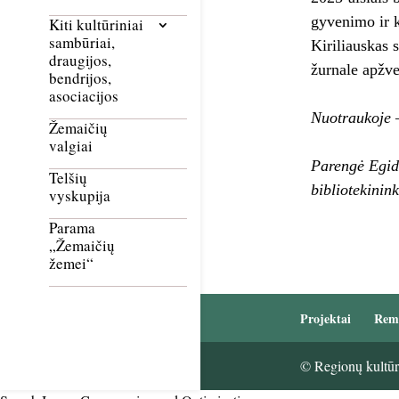
gyvenimo ir k
Kiti kultūriniai
sambūriai,
Kiriliauskas 
draugijos,
žurnale apžve
bendrijos,
asociacijos
Nuotraukoje 
Žemaičių
valgiai
Parengė Egidi
Telšių
bibliotekinin
vyskupija
Parama
„Žemaičių
žemei“
Projektai
Rem
© Regionų kultūri