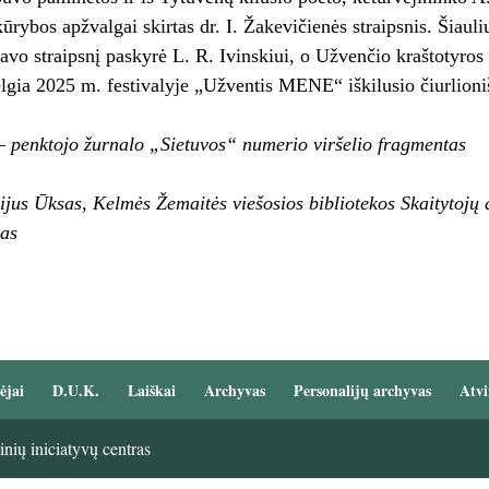
ūrybos apžvalgai skirtas dr. I. Žakevičienės straipsnis. Šiaul
savo straipsnį paskyrė L. R. Ivinskiui, o Užvenčio kraštotyr
lgia 2025 m. festivalyje „Užventis MENE“ iškilusio čiurlion
– penktojo žurnalo „Sietuvos“ numerio viršelio fragmentas
jus Ūksas, Kelmės Žemaitės viešosios bibliotekos Skaitytojų
kas
ėjai
D.U.K.
Laiškai
Archyvas
Personalijų archyvas
Atvi
nių iniciatyvų centras