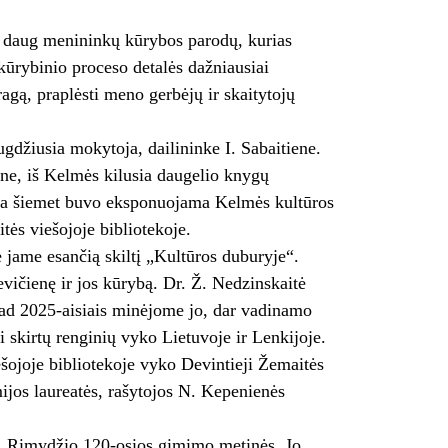
a daug menininkų kūrybos parodų, kurias
kūrybinio proceso detalės dažniausiai
agą, praplėsti meno gerbėjų ir skaitytojų
džiusia mokytoja, dailininke I. Sabaitiene.
ne, iš Kelmės kilusia daugelio knygų
aroda šiemet buvo eksponuojama Kelmės kultūros
tės viešojoje bibliotekoje.
 jame esančią skiltį „Kultūros duburyje“.
vičienę ir jos kūrybą. Dr. Ž. Nedzinskaitė
kad 2025-aisiais minėjome jo, dar vadinamo
skirtų renginių vyko Lietuvoje ir Lenkijoje.
ojoje bibliotekoje vyko Devintieji Žemaitės
mijos laureatės, rašytojos N. Kepenienės
 A. Rimydžio 120-osios gimimo metinės. Jo