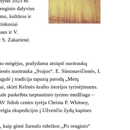
atytas 2025 m.
Renginio dalyvius
mo, kultūros ir
rinkusiai
aus ir V.
 S. Zakarienė.
eno mėgėjus, prašydama atsiųsti nuotraukų
enės nuotrauka „Svajos“. E. Simonavičienės, I.
ugulė į tradicija tapusią parodą „Metų
iai, skirti Kelmės krašto istorijos tyrinėjimams.
nale paskelbta tarptautinio tyrimo medžiaga –
JAV Jidish centro tyrėja Christa P. Whitney,
velgia ekspedicijos į Užvenčio žydų kapines
, kaip gimė žurnalo rubrikos „Po renginio“