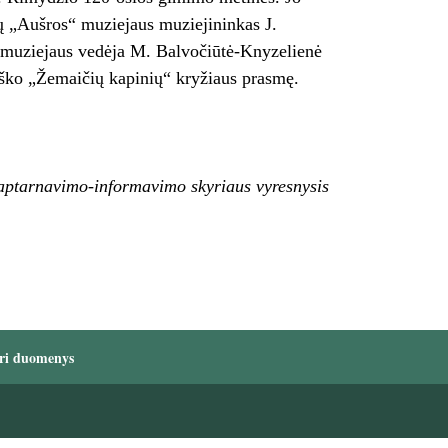
ių „Aušros“ muziejaus muziejininkas J.
os muziejaus vedėja M. Balvočiūtė-Knyzelienė
iško „Žemaičių kapinių“ kryžiaus prasmę.
 aptarnavimo-informavimo skyriaus vyresnysis
ri duomenys