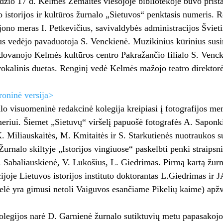
žio 17 d. Kelmės Žemaitės viešojoje bibliotekoje buvo prist
 istorijos ir kultūros žurnalo „Sietuvos“ penktasis numeris. 
jono meras I. Petkevičius, savivaldybės administracijos Švieti
us vedėjo pavaduotoja S. Venckienė. Muzikinius kūrinius susi
adovanojo Kelmės kultūros centro Pakražančio filialo S. Venck
okalinis duetas. Renginį vedė Kelmės mažojo teatro direktorė
roninė versija>
o visuomeninė redakcinė kolegija kreipiasi į fotografijos m
iui. Šiemet „Sietuvų“ viršelį papuošė fotografės A. Saponki
. Miliauskaitės, M. Kmitaitės ir S. Starkutienės nuotraukos s
Žurnalo skiltyje „Istorijos vingiuose“ paskelbti penki straipsn
S. Sabaliauskienė, V. Lukošius, L. Giedrimas. Pirmą kartą žur
cijoje Lietuvos istorijos instituto doktorantas L.Giedrimas ir 
elė yra gimusi netoli Vaiguvos esančiame Pikelių kaime) apž
legijos narė D. Garnienė žurnalo sutiktuvių metu papasakojo