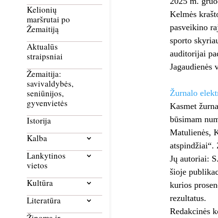
2025 m. gruod
Kelionių
Kelmės krašto
maršrutai po
pasveikino ra
Žemaitiją
sporto skyria
Aktualūs
auditorijai p
straipsniai
Jagaudienės v
Žemaitija:
savivaldybės,
seniūnijos,
Žurnalo elekt
gyvenvietės
Kasmet žurnal
būsimam numer
Istorija
Matulienės, K
Kalba
atspindžiai“. 
Lankytinos
Jų autoriai: 
vietos
šioje publika
Kultūra
kurios prosen
rezultatus.
Literatūra
Redakcinės ko
Žinoma ir