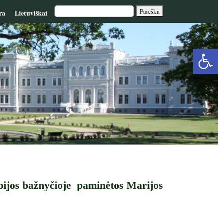
ra
Lietuviškai
Op
too
pijos bažnyčioje paminėtos Marijos