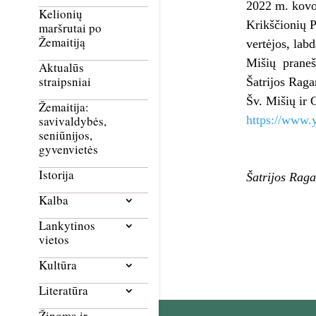
2022 m. kovo 
Kelionių
Krikščionių P
maršrutai po
Žemaitiją
vertėjos, lab
Mišių praneši
Aktualūs
straipsniai
Šatrijos Raga
Šv. Mišių ir 
Žemaitija:
https://ww
savivaldybės,
seniūnijos,
gyvenvietės
Istorija
Šatrijos Raga
Kalba
Lankytinos
vietos
Kultūra
Literatūra
Žinoma ir