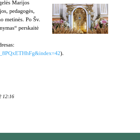
gelės Marijos
jos, pedagogės,
mo metinės. Po Šv.
anymas“ perskaitė
dresas:
LQ_8PQxETHhFg&index=42
).
2 12:16