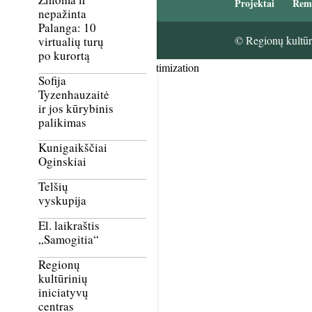
Projektai
Rem
nepažinta
Palanga: 10
© Regionų kultūri
virtualių turų
po kurortą
Smush Image Compression and Optimization
Sofija
Tyzenhauzaitė
ir jos kūrybinis
palikimas
Kunigaikščiai
Oginskiai
Telšių
vyskupija
El. laikraštis
„Samogitia“
Regionų
kultūrinių
iniciatyvų
centras