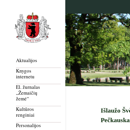
Aktualijos
Knygos
internetu
El. žurnalas
„Žemaičių
žemė“
Kultūros
Išlaužo Šv
renginiai
Pečkauskai
Personalijos