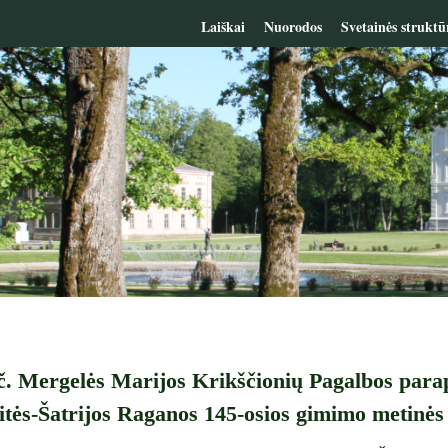
Laiškai
Nuorodos
Svetainės struktū
č. Mergelės Marijos Krikščionių Pagalbos para
tės-Šatrijos Raganos 145-osios gimimo metinės