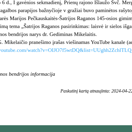
6 d., I gavėnios sekmadienį, Prienų rajono Išlaužo Švč. Mer
agalbos parapijos bažnyčioje v gražiai buvo paminėtos rašyto
darės Marijos Pečkauskaitės-Šatrijos Raganos 145-osios gimi
mą tema „Šatrijos Raganos pasirinkimas: laisvė ir sielos išg
nos bendrijos narys dr. Gediminas Mikelaitis.
G. Mikelaičio pranešimo įrašas viešinamas YouTube kanale (a
w.youtube.com/watch?v=OIJO7f5wtDQ&list=UUghh2ZchlT
nos bendrijos informacija
Paskutinį kartą atnaujinta: 2024-04-2