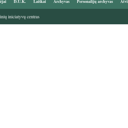
ėjai
D.U.K.
Laiškai
Archyvas
Personalijų archyvas
Atvi
nių iniciatyvų centras