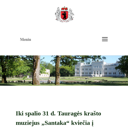
Op
too
Meniu
Iki spalio 31 d. Tauragės krašto
muziejus „Santaka“ kviečia į