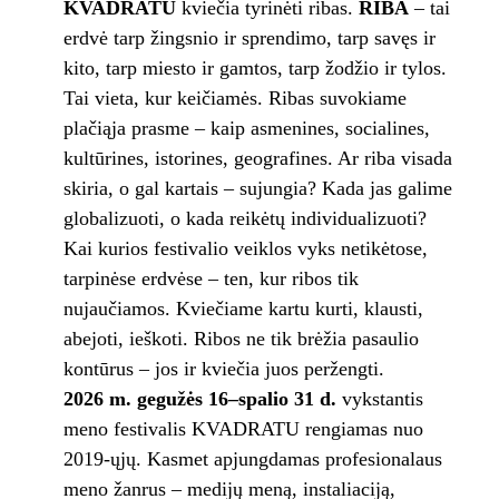
KVADRATU
kviečia tyrinėti ribas.
RIBA
– tai
erdvė tarp žingsnio ir sprendimo, tarp savęs ir
kito, tarp miesto ir gamtos, tarp žodžio ir tylos.
Tai vieta, kur keičiamės. Ribas suvokiame
plačiąja prasme – kaip asmenines, socialines,
kultūrines, istorines, geografines. Ar riba visada
skiria, o gal kartais – sujungia? Kada jas galime
globalizuoti, o kada reikėtų individualizuoti?
Kai kurios festivalio veiklos vyks netikėtose,
tarpinėse erdvėse – ten, kur ribos tik
nujaučiamos. Kviečiame kartu kurti, klausti,
abejoti, ieškoti. Ribos ne tik brėžia pasaulio
kontūrus – jos ir kviečia juos peržengti.
2026 m. gegužės 16–spalio 31 d.
vykstantis
meno festivalis KVADRATU rengiamas nuo
2019-ųjų. Kasmet apjungdamas profesionalaus
meno žanrus – medijų meną, instaliaciją,