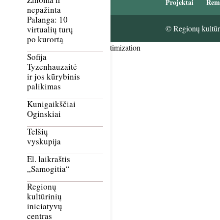
Projektai
Rem
nepažinta
Palanga: 10
© Regionų kultūri
virtualių turų
po kurortą
Smush Image Compression and Optimization
Sofija
Tyzenhauzaitė
ir jos kūrybinis
palikimas
Kunigaikščiai
Oginskiai
Telšių
vyskupija
El. laikraštis
„Samogitia“
Regionų
kultūrinių
iniciatyvų
centras