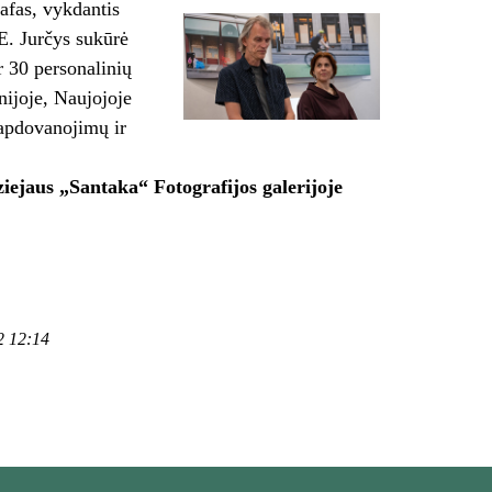
afas, vykdantis
E. Jurčys sukūrė
r 30 personalinių
nijoje, Naujojoje
 apdovanojimų ir
iejaus „Santaka“ Fotografijos galerijoje
2 12:14