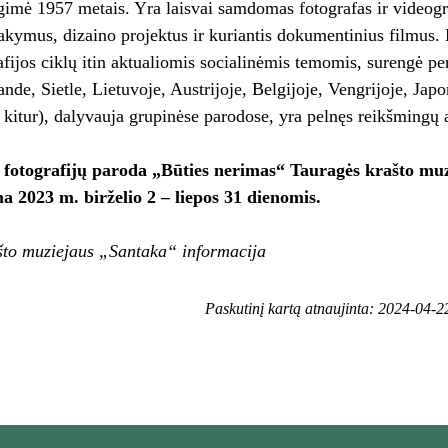
imė 1957 metais. Yra laisvai samdomas fotografas ir videogr
akymus, dizaino projektus ir kuriantis dokumentinius filmus. 
afijos ciklų itin aktualiomis socialinėmis temomis, surengė pe
ande, Sietle, Lietuvoje, Austrijoje, Belgijoje, Vengrijoje, Japo
r kitur), dalyvauja grupinėse parodose, yra pelnęs reikšmingų
 fotografijų paroda „Būties nerimas“ Tauragės krašto muz
 2023 m. birželio 2 – liepos 31 dienomis.
što muziejaus „Santaka“ informacija
Paskutinį kartą atnaujinta: 2024-04-2