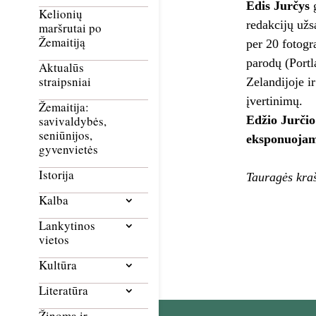
Edis Jurčys
g
Kelionių
redakcijų užs
maršrutai po
Žemaitiją
per 20 fotogr
parodų (Portl
Aktualūs
straipsniai
Zelandijoje i
įvertinimų.
Žemaitija:
Edžio Jurčio
savivaldybės,
seniūnijos,
eksponuojama
gyvenvietės
Istorija
Tauragės kra
Kalba
Lankytinos
vietos
Kultūra
Literatūra
Žinoma ir