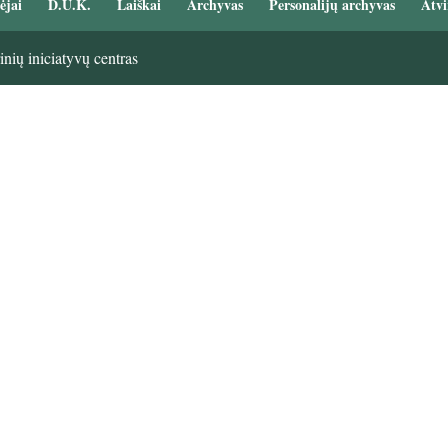
ėjai
D.U.K.
Laiškai
Archyvas
Personalijų archyvas
Atvi
nių iniciatyvų centras