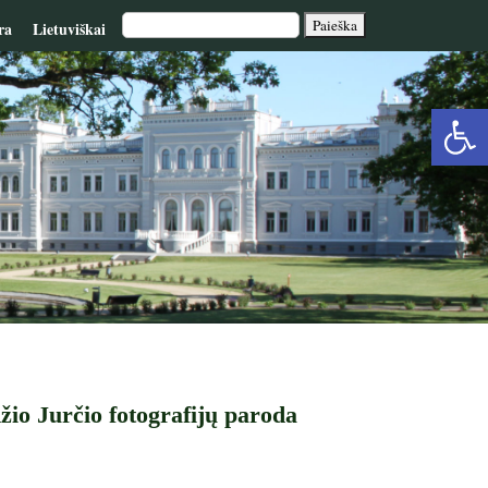
ra
Lietuviškai
Op
too
žio Jurčio fotografijų paroda