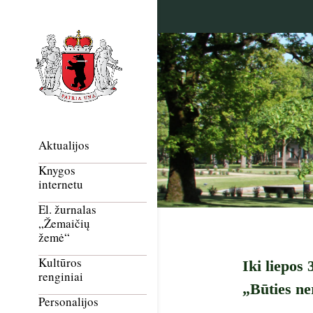
Aktualijos
Knygos
internetu
El. žurnalas
„Žemaičių
žemė“
Kultūros
Iki liepos
renginiai
„Būties n
Personalijos