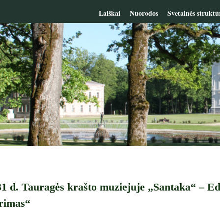
Laiškai
Nuorodos
Svetainės struktū
 31 d. Tauragės krašto muziejuje „Santaka“ – Ed
erimas“