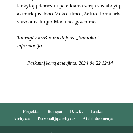
lankytojų dėmesiui pateikiama serija sustabdytų
akimirkų iš Jono Meko filmo „Zefiro Torna arba
vaizdai iš Jurgio Mačiūno gyvenimo“.
Tauragės krašto muziejaus „Santaka“
informacija
Paskutinį kartą atnaujinta: 2024-04-22 12:14
Projektai
Remėjai
D.U.K.
Laiškai
Archyvas
Personalijų archyvas
Atviri duomenys