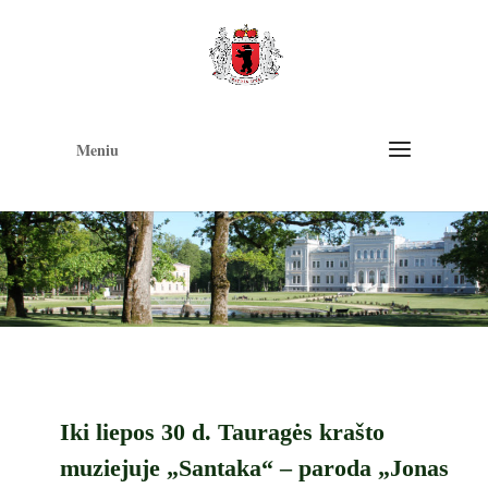
Op
too
Meniu
Iki liepos 30 d. Tauragės krašto
muziejuje „Santaka“ – paroda „Jonas