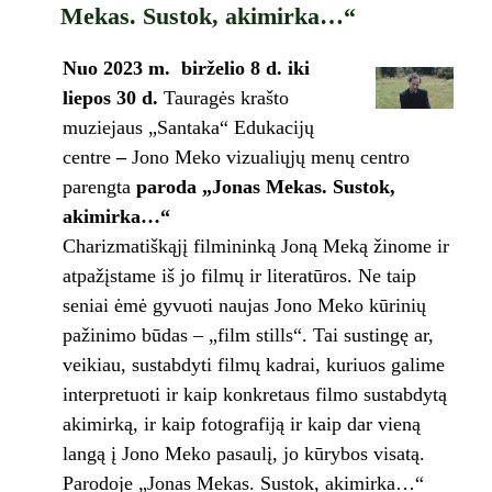
Mekas. Sustok, akimirka…“
Nuo 2023 m. birželio 8 d. iki
liepos 30 d.
Tauragės krašto
muziejaus „Santaka“ Edukacijų
centre
–
Jono Meko vizualiųjų menų centro
parengta
paroda „Jonas Mekas. Sustok,
akimirka…“
Charizmatiškąjį filmininką Joną Meką žinome ir
atpažįstame iš jo filmų ir literatūros. Ne taip
seniai ėmė gyvuoti naujas Jono Meko kūrinių
pažinimo būdas – „film stills“. Tai sustingę ar,
veikiau, sustabdyti filmų kadrai, kuriuos galime
interpretuoti ir kaip konkretaus filmo sustabdytą
akimirką, ir kaip fotografiją ir kaip dar vieną
langą į Jono Meko pasaulį, jo kūrybos visatą.
Parodoje „Jonas Mekas. Sustok, akimirka…“