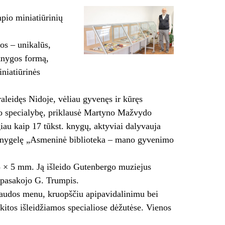
mpio miniatiūrinių
os – unikalūs,
 knygos formą,
iniatiūrinės
aleidęs Nidoje, vėliau gyvenęs ir kūręs
ogo specialybę, priklausė Martyno Mažvydo
iau kaip 17 tūkst. knygų, aktyviai dalyvauja
dęs knygelę „Asmeninė biblioteka – mano gyvenimo
 × 5 mm. Ją išleido Gutenbergo muziejus
 pasakojo G. Trumpis.
spaudos menu, kruopščiu apipavidalinimu bei
kitos išleidžiamos specialiose dėžutėse. Vienos