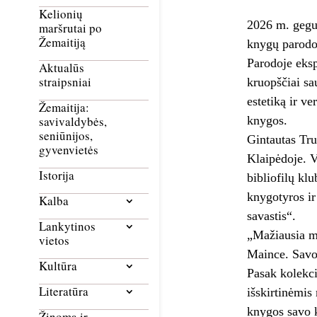
Kelionių
2026 m. geguž
maršrutai po
Žemaitiją
knygų parodo
Parodoje eksp
Aktualūs
straipsniai
kruopščiai sa
estetiką ir v
Žemaitija:
knygos.
savivaldybės,
seniūnijos,
Gintautas Tru
gyvenvietės
Klaipėdoje. V
Istorija
bibliofilų kl
knygotyros ir
Kalba
savastis“.
Lankytinos
„Mažiausia m
vietos
Maince. Savo 
Kultūra
Pasak kolekci
Literatūra
išskirtinėmis
knygos savo k
Žinoma ir