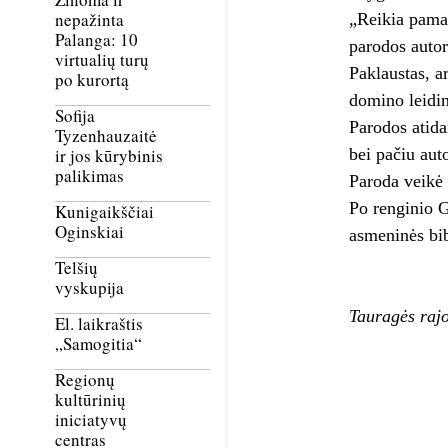
nepažinta
„Reikia pamaty
Palanga: 10
parodos autor
virtualių turų
Paklaustas, a
po kurortą
domino leidini
Sofija
Parodos atida
Tyzenhauzaitė
bei pačiu aut
ir jos kūrybinis
palikimas
Paroda veikė 
Po renginio G
Kunigaikščiai
Oginskiai
asmeninės bib
Telšių
vyskupija
Tauragės rajo
El. laikraštis
„Samogitia“
Regionų
kultūrinių
iniciatyvų
centras