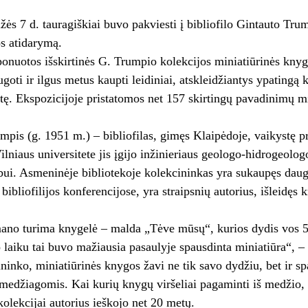
ės 7 d. tauragiškiai buvo pakviesti į bibliofilo Gintauto Tru
s atidarymą.
onuotos išskirtinės G. Trumpio kolekcijos miniatiūrinės knyg
ugoti ir ilgus metus kaupti leidiniai, atskleidžiantys ypatingą
ertę. Ekspozicijoje pristatomos net 157 skirtingų pavadinimų m
mpis (g. 1951 m.) – bibliofilas, gimęs Klaipėdoje, vaikystę pr
ilniaus universitete jis įgijo inžinieriaus geologo-hidrogeol
ubui. Asmeninėje bibliotekoje kolekcininkas yra sukaupęs daug
 bibliofilijos konferencijose, yra straipsnių autorius, išlei
ano turima knygelė – malda „Tėve mūsų“, kurios dydis vos 5
laiku tai buvo mažiausia pasaulyje spausdinta miniatiūra“, –
ninko, miniatiūrinės knygos žavi ne tik savo dydžiu, bet ir 
 medžiagomis. Kai kurių knygų viršeliai pagaminti iš medžio, 
olekcijai autorius ieškojo net 20 metų.