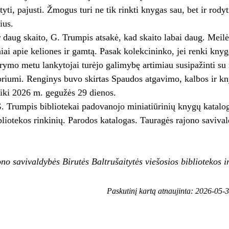
ti, pajusti. Žmogus turi ne tik rinkti knygas sau, bet ir rodyti
ius.
r daug skaito, G. Trumpis atsakė, kad skaito labai daug. Meil
ai apie keliones ir gamtą. Pasak kolekcininko, jei renki knygas
rymo metu lankytojai turėjo galimybę artimiau susipažinti su m
oriumi. Renginys buvo skirtas Spaudos atgavimo, kalbos ir kn
iki 2026 m. gegužės 29 dienos.
. Trumpis bibliotekai padovanojo miniatiūrinių knygų katalo
liotekos rinkinių. Parodos katalogas. Tauragės rajono savivald
no savivaldybės Birutės Baltrušaitytės viešosios bibliotekos 
Paskutinį kartą atnaujinta: 2026-05-