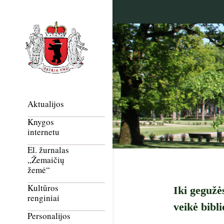
Aktualijos
Knygos
internetu
El. žurnalas
„Žemaičių
žemė“
Kultūros
Iki gegužė
renginiai
veikė bibl
Personalijos