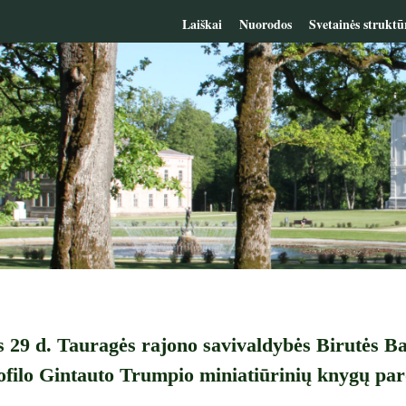
Laiškai
Nuorodos
Svetainės struktū
s 29 d. Tauragės rajono savivaldybės Birutės Bal
iofilo Gintauto Trumpio miniatiūrinių knygų pa