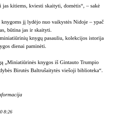
 jas kitiems, kviesti skaityti, domėtis“, – sakė
ė knygoms jį lydėjo nuo vaikystės Nidoje – ypač
, būtina jas ir skaityti.
iniatiūrinių knygų pasauliu, kolekcijos istorija
ygos dienai paminėti.
gą „Miniatiūrinės knygos iš Gintauto Trumpio
ybės Birutės Baltrušaitytės viešoji biblioteka“.
informacija
30 8:26