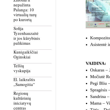
nepažinta
Palanga: 10
virtualių turų
po kurortą
Sofija
Tyzenhauzaitė
Kompozitor
ir jos kūrybinis
palikimas
Asistentė i
Kunigaikščiai
Oginskiai
VAIDINA:
Telšių
Oskaras – 
vyskupija
Močiutė Ro
El. laikraštis
Pegi Bliu –
„Samogitia“
Spragėsis 
Regionų
Sandrina –
kultūrinių
iniciatyvų
Mama – Vil
centras
Tėtis – De