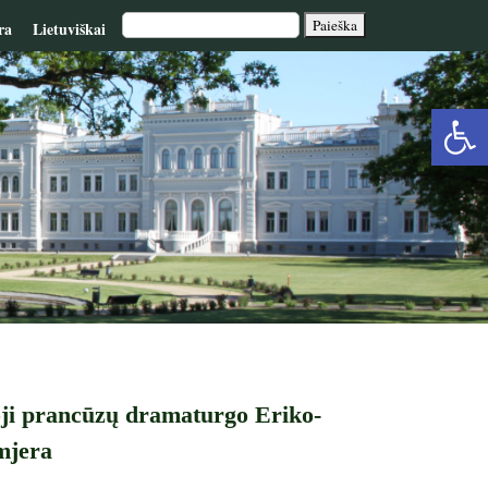
ra
Lietuviškai
Op
too
ioji prancūzų dramaturgo Eriko-
emjera