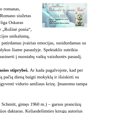
jo romanas,
. Romano siužetas
 liga Oskaras
e „Rožinė ponia“,
ncijos unikalumą,
, patirdamas įvairias emocijas, susidurdamas su
lykus šiame pasaulyje. Spektaklis suteikia
asinerti į nuostabų vaikų vaizduotės pasaulį.
sios stiprybei.
Ar kada pagalvojote, kad per
pačią dieną baigti mokyklą ir išsiskirti su
išgyventi vidurio amžiaus krizę. Įmanomu tampa
Schmitt, gimęs 1960 m.) – garsus prancūzų
ofijos daktaras. Keliasdešimties knygų autorius