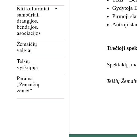
Gydytoja D
Kiti kultūriniai
sambūriai,
Pirmoji sla
draugijos,
Antroji sla
bendrijos,
asociacijos
Žemaičių
Trečioji spe
valgiai
Telšių
Spektaklį fin
vyskupija
Parama
Telšių Žemait
„Žemaičių
žemei“