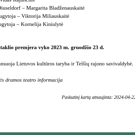
iuseldorf – Margarita Bladženauskaitė
ugytoja – Viktorija Miliauskaitė
ugytoja – Kornelija Kiniulytė
ktaklio premjera vyko 2023 m. gruodžio 23 d.
ansuoja Lietuvos kultūros taryba ir Telšių rajono savivaldybė.
ės dramos teatro informacija
Paskutinį kartą atnaujinta: 2024-04-2