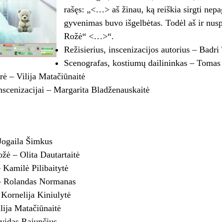
rašęs: „<…> aš žinau, ką reiškia sirgti nep
gyvenimas buvo išgelbėtas. Todėl aš ir nusp
Rožė“ <…>“.
Režisierius, inscenizacijos autorius – Badri
Scenografas, kostiumų dailininkas – Tomas
ė – Vilija Matačiūnaitė
nscenizacijai – Margarita Bladženauskaitė
Jogaila Šimkus
žė – Olita Dautartaitė
 Kamilė Pilibaitytė
– Rolandas Normanas
 Kornelija Kiniulytė
ija Matačiūnaitė
ividas Rajunčius