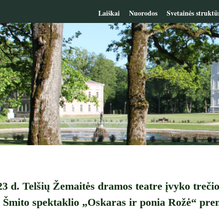
Laiškai
Nuorodos
Svetainės struktū
3 d. Telšių Žemaitės dramos teatre įvyko treč
 Šmito spektaklio „Oskaras ir ponia Rožė“ pr