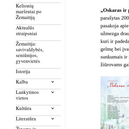
Kelionių
„Oskaras ir
maršrutai po
Žemaitiją
parašytas 200
pasakoja apie
Aktualūs
straipsniai
užmezga draug
kuri ir paded
Žemaitija:
gelmę bei įva
savivaldybės,
seniūnijos,
sunkumais ir 
gyvenvietės
žiūrovams gal
Istorija
Kalba
Lankytinos
vietos
Kultūra
Literatūra
Žinoma ir