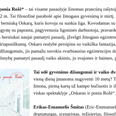
 ponia Rožė“
– tai visame pasaulyje žinomas prancūzų rašyto
2 m. Tai filosofinė parabolė apie žmogaus gyvenimą ir mirtį
 berniuką Oskarą, kuris kovoja su sunkia liga. Kovodamas su
ystę su paprasta, pagyvenusia ligoninės darbuotoja, pravard
a berniukui naujai pamatyti pasaulį, įžvelgti žmogaus egziste
iriapusiškumą. Oskaro realybė persipina su vaikiška fantazija
džiaugsmais, jis pamažu suvokia svarbiausius egzistencijos da
imybę pamatyti pasaulį vaiko akimis, jo svajones ir baimes, p
Tai odė gyvenimo džiaugsmui ir vaiko dva
vieną dieną įmanoma nugyventi 10 metų? Tą 
žmona, pirmą kartą už kampo bučiuotis ir 
viskas spektaklyje „Oskaras ir ponia Rožė“.
Erikas-Emanuelis Šmitas
(Eric-Emmanuel 
dramaturgas, scenaristas, režisierius, filos