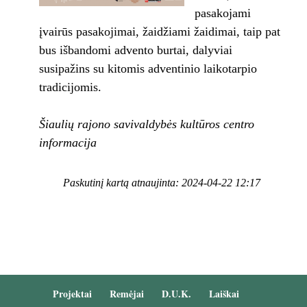
pasakojami
įvairūs pasakojimai, žaidžiami žaidimai, taip pat
bus išbandomi advento burtai, dalyviai
susipažins su kitomis adventinio laikotarpio
tradicijomis.
Šiaulių rajono savivaldybės kultūros centro
informacija
Paskutinį kartą atnaujinta: 2024-04-22 12:17
Projektai
Remėjai
D.U.K.
Laiškai