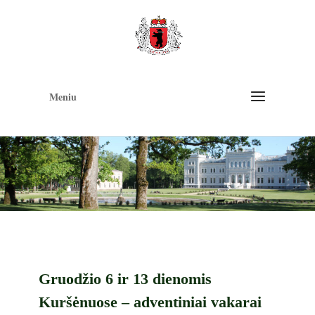
Op
too
Meniu
Gruodžio 6 ir 13 dienomis
Kuršėnuose – adventiniai vakarai