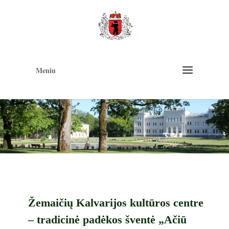
Op
too
Meniu
Žemaičių Kalvarijos kultūros centre
– tradicinė padėkos šventė „Ačiū