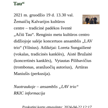
Tau“
2021 m. gruodžio 19 d. 13.30 val.
Žemaičių Kalvarijos kultūros
centre – tradicinė padėkos šventė
„Ačiū Tau“. Renginio metu kultūros centro
didžiojoje salėje koncertuos ansamblis „LAV
trio“ (Vilnius). Atlikėjai: Loreta Sungailienė
(vokalas, tradicinės kanklės), Aistė Bružaitė
(koncertinės kanklės), Vytautas Pilibavičius
(trombonas, aranžuočių autorius), Artūras
Maniušis (perkusija).
Nuotraukoje – ansamblis „LAV trio“
RKIC informacija
Paskutinį kartą atnaujinta: 2024-04-22 12:17