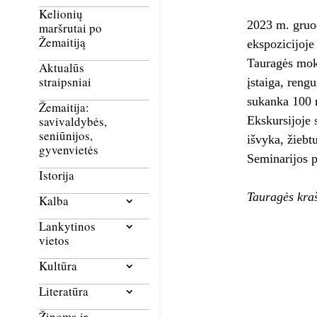
Kelionių
2023 m. gruo
maršrutai po
Žemaitiją
ekspozicijoje
Tauragės mok
Aktualūs
straipsniai
įstaiga, reng
sukanka 100 m
Žemaitija:
Ekskursijoje 
savivaldybės,
seniūnijos,
išvyka, žiebtu
gyvenvietės
Seminarijos p
Istorija
Tauragės kra
Kalba
Lankytinos
vietos
Kultūra
Literatūra
Žinoma ir