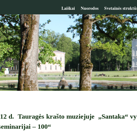
Laiškai
Nuorodos
Svetainės struktū
12 d. Tauragės krašto muziejuje „Santaka“ vy
eminarijai – 100“