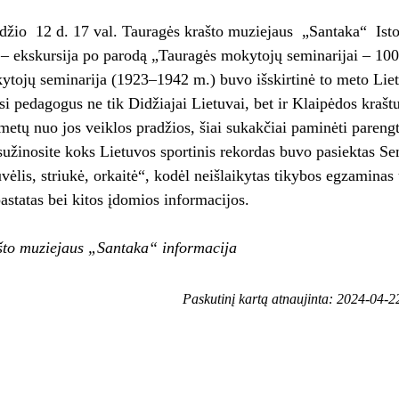
džio 12 d. 17 val. Tauragės krašto muziejaus „Santaka“ Isto
 – ekskursija po parodą „Tauragės mokytojų seminarijai – 100
ytojų seminarija (1923–1942 m.) buvo išskirtinė to meto Lie
usi pedagogus ne tik Didžiajai Lietuvai, bet ir Klaipėdos krašt
etų nuo jos veiklos pradžios, šiai sukakčiai paminėti pareng
sužinosite koks Lietuvos sportinis rekordas buvo pasiektas Sem
vėlis, striukė, orkaitė“, kodėl neišlaikytas tikybos egzaminas 
astatas bei kitos įdomios informacijos.
što muziejaus „Santaka“ informacija
Paskutinį kartą atnaujinta: 2024-04-2