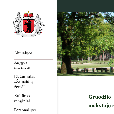
Aktualijos
Knygos
internetu
El. žurnalas
„Žemaičių
žemė“
Kultūros
Gruodžio 
renginiai
mokytojų s
Personalijos