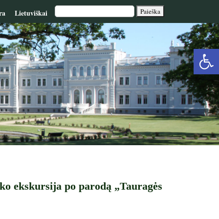
ra
Lietuviškai
Op
too
ko ekskursija po parodą „Tauragės