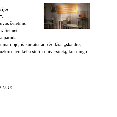
rijos
“.
tuvos švietimo
ui. Šiemet
ta paroda.
inarijoje, iš kur atsirado žodžiai „skaidrė,
užkirsdavo kelią stoti į universitetą, kur dingo
2 12:13