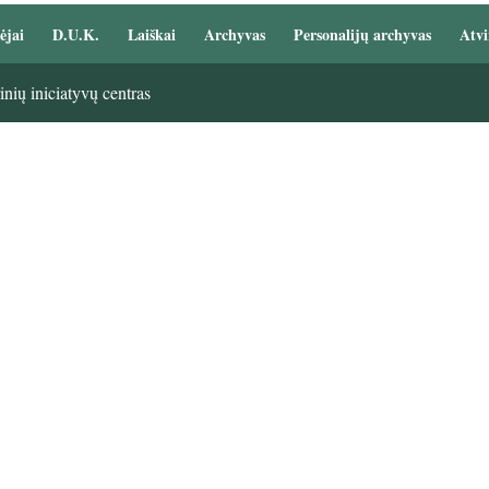
ėjai
D.U.K.
Laiškai
Archyvas
Personalijų archyvas
Atvi
nių iniciatyvų centras