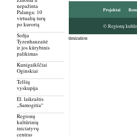
nepažinta
Projektai
Rem
Palanga: 10
virtualių turų
po kurortą
© Regionų kultūri
Sofija
Smush Image Compression and Optimization
Tyzenhauzaitė
ir jos kūrybinis
palikimas
Kunigaikščiai
Oginskiai
Telšių
vyskupija
El. laikraštis
„Samogitia“
Regionų
kultūrinių
iniciatyvų
centras