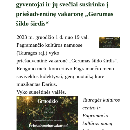
gyventojai ir jų svečiai susirinko į
priešadventinę vakaronę „Gerumas
šildo širdis“
2023 m. gruodžio 1 d. nuo 19 val.
Pagramančio kultūros namuose
(Tauragės raj.) vyko
priešadventinė vakaronė „Gerumas šildo širdis“.
Renginio metu koncertavo Pagramančio meno
saviveklos kolektyvai, gerą nuotaiką kūrė
muzikantas Darius.
Vyko suneštinės vaišės.
Tauragės kultūros
centro ir
Pagramnčio
kultūros namų