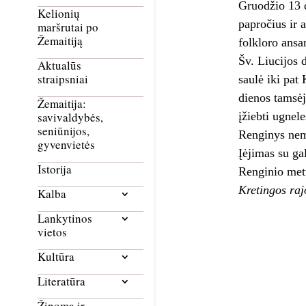
Gruodžio 13 d
Kelionių
papročius ir 
maršrutai po
Žemaitiją
folkloro ansa
Šv. Liucijos 
Aktualūs
straipsniai
saulė iki pat
dienos tamsėji
Žemaitija:
įžiebti ugnel
savivaldybės,
seniūnijos,
Renginys ne
gyvenvietės
Įėjimas su ga
Istorija
Renginio met
Kretingos raj
Kalba
Lankytinos
vietos
Kultūra
Literatūra
Žinoma ir