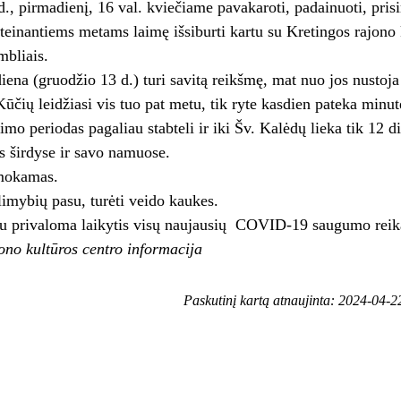
., pirmadienį, 16 val. kviečiame pavakaroti, padainuoti, pris
ateinantiems metams laimę išsiburti kartu su Kretingos rajono 
mbliais.
diena (gruodžio 13 d.) turi savitą reikšmę, mat nuo jos nustoja 
 Kūčių leidžiasi vis tuo pat metu, tik ryte kasdien pateka minu
mo periodas pagaliau stabteli ir iki Šv. Kalėdų lieka tik 12 di
es širdyse ir savo namuose.
mokamas.
limybių pasu, turėti veido kaukes.
u privaloma laikytis visų naujausių COVID-19 saugumo reik
ono kultūros centro informacija
Paskutinį kartą atnaujinta: 2024-04-2