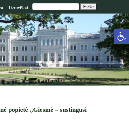
ra
Lietuviškai
Op
too
nė popietė ,,Giesmė – sustingusi