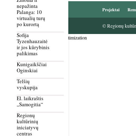
nepažinta
Projektai
Rem
Palanga: 10
virtualių turų
po kurortą
© Regionų kultūri
Sofija
Smush Image Compression and Optimization
Tyzenhauzaitė
ir jos kūrybinis
palikimas
Kunigaikščiai
Oginskiai
Telšių
vyskupija
El. laikraštis
„Samogitia“
Regionų
kultūrinių
iniciatyvų
centras