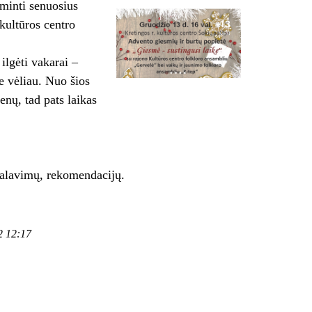
iminti senuosius
kultūros centro
ilgėti vakarai –
te vėliau. Nuo šios
enų, tad pats laikas
alavimų, rekomendacijų.
2 12:17