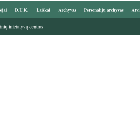
ėjai
D.U.K.
Laiškai
Archyvas
Personalijų archyvas
Atvi
nių iniciatyvų centras