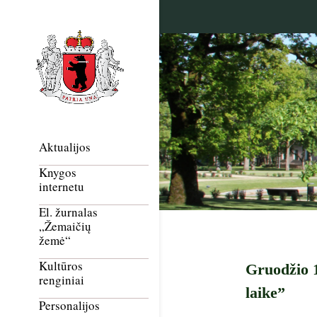
Aktualijos
Knygos
internetu
El. žurnalas
„Žemaičių
žemė“
Kultūros
Gruodžio 1
renginiai
laike”
Personalijos