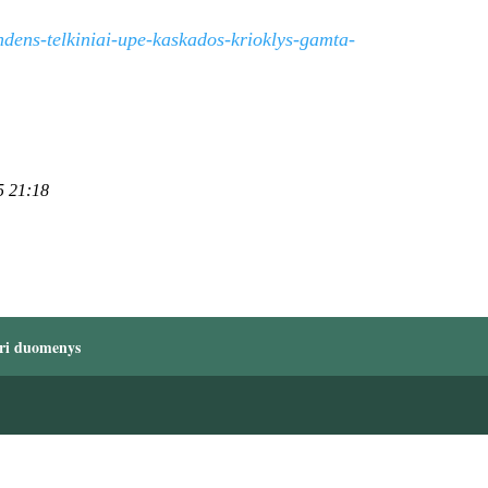
dens-telkiniai-upe-kaskados-krioklys-gamta-
5 21:18
ri duomenys