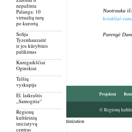
nepažinta
Nuotrauka iš
Palanga: 10
virtualių turų
kriokliai-van
po kurortą
Sofija
Parengė Dan
Tyzenhauzaitė
ir jos kūrybinis
palikimas
Kunigaikščiai
Oginskiai
Telšių
vyskupija
Projektai
Rem
El. laikraštis
„Samogitia“
© Regionų kultūri
Regionų
kultūrinių
Smush Image Compression and Optimization
iniciatyvų
centras