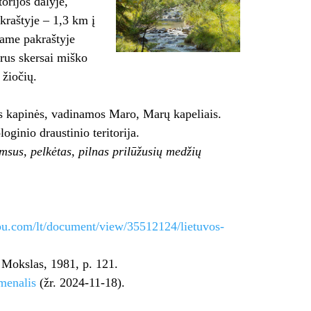
orijos dalyje,
akraštyje – 1,3 km į
iame pakraštyje
arus skersai miško
 žiočių.
s kapinės, vadinamos Maro, Marų kapeliais.
inio draustinio teritorija.
amsus, pelkėtas, pilnas prilūžusių medžių
u.com/lt/document/view/35512124/lietuvos-
: Mokslas, 1981, p. 121.
umenalis
(žr. 2024-11-18).