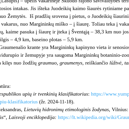
Lašupis) – upelis vakarinėje Skuodo rajono savivaldybės terit
tosios intakas. Jis išteka Juodeikių kaimo šiaurės rytiniame p
nuo Žemytės. Iš pradžių srovena į pietus, o Juodeikių šiaurin
į vakarus, nuo Margininkų miško – į šiaurę. Toliau teka į vak
ų, kaime pasuka į šiaurę ir įteka į Šventąją – 38,3 km nuo jos
lgis – 4,9 km, baseino plotas – 5,9 km.
Graumenalio krante yra Margininkų kapinyno vieta ir senosio
idurupio ir žemupyje yra saugoma Margininkų botaninio-zoolog
a kilęs nuo žodžių
graumuo, graumenys
, reiškiančio
lūžtvė, t
atūra:
spublikos upių ir tvenkinių klasifikatorius
:
https://www.yump
piu-klasifikatorius
(žr. 2024-11-18).
leksandras,
Lietuvių hidronimų etimologinis žodynas
, Vilnius
is“,
Laisvoji enciklopedija:
https://lt.wikipedia.org/wiki/Gra