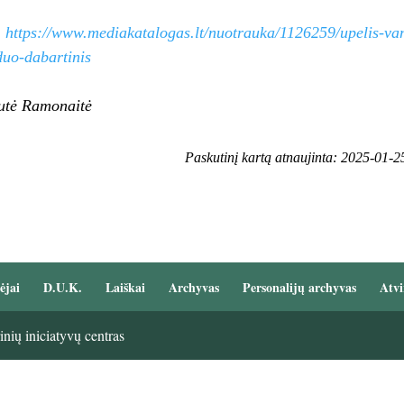
:
https://www.mediakatalogas.lt/nuotrauka/1126259/upelis-van
duo-dabartinis
utė Ramonaitė
Paskutinį kartą atnaujinta: 2025-01-2
ėjai
D.U.K.
Laiškai
Archyvas
Personalijų archyvas
Atvi
nių iniciatyvų centras