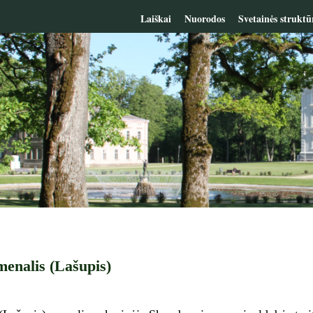
Laiškai
Nuorodos
Svetainės struktū
enalis (Lašupis)