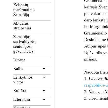
Graumenalis (
Kelionių
kairysis Šven
maršrutai po
pietvakarius 
Žemaitiją
daro lankstą 
Aktualūs
iki Marginink
straipsniai
Graumenalio i
Žemaitija:
Dešiniajame 
savivaldybės,
seniūnijos,
Abipus upės v
gyvenvietės
Upėvardis yr
miškas
.
Istorija
Kalba
Naudota liter
Lankytinos
Lietuvos Re
vietos
respublikos-u
Kultūra
Vanagas A
„Grumenal
Literatūra
Žinoma ir