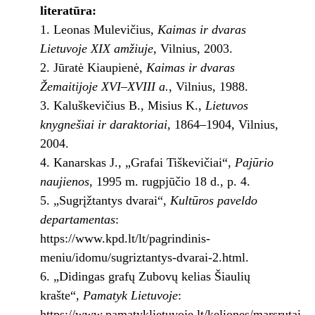
literatūra:
1. Leonas Mulevičius,
Kaimas ir dvaras
Lietuvoje XIX amžiuje
, Vilnius, 2003.
2. Jūratė Kiaupienė,
Kaimas ir dvaras
Žemaitijoje XVI–XVIII a.
, Vilnius, 1988.
3. Kaluškevičius B., Misius K.,
Lietuvos
knygnešiai ir daraktoriai
, 1864–1904, Vilnius,
2004.
4. Kanarskas J., „Grafai Tiškevičiai“,
Pajūrio
naujienos
, 1995 m. rugpjūčio 18 d., p. 4.
5. „Sugrįžtantys dvarai“,
Kultūros paveldo
departamentas
:
https://www.kpd.lt/lt/pagrindinis-
meniu/idomu/sugriztantys-dvarai-2.html.
6. „Didingas grafų Zubovų kelias Šiaulių
krašte“,
Pamatyk Lietuvoje
:
https://www.pamatyklietuvoje.lt/keliones/marsrutai-