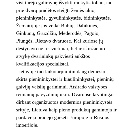
visi turėjo galimybę išvykti mokytis toliau, tad
prie dvarų pradėtos steigti žemės ūkio,
pienininkystės, gyvulininkystės, bitininkystės.
Žemaitijoje jos veikė Bubių, Dabikinės,
Ginkūnų, Gruzdžių, Mederodės, Pagojo,
Plungės, Rietavo dvaruose. Kai kuriose jų
dėstydavo ne tik vietiniai, bet ir iš užsienio
atvykę dvarininkų pakviesti aukštos
kvalifikacijos specialistai.
Lietuvoje tuo laikotarpiu itin daug dėmesio
skirta pienininkystei ir kiaulininkystei, pieninių
galvijų veislių gerinimui. Atsirado valstybės
remiamų pavyzdinių ūkių. Dvaruose kryptingai
dirbant organizuotos modernios pienininkystės
srityje, Lietuva kaip pieno produktų gamintoja ir
pardavėja pradėjo garsėti Europoje ir Rusijos
imperijoje.