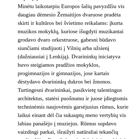
Minėtu laikotarpiu Europos šalių pavyzdžiu vis
daugiau dėmesio Žemaitijos dvaruose pradėta
skirti ir kultūros bei švietimo reikalams: įkurta
muzikos mokyklų, kuriose išugdyti muzikantai
grodavo dvaro orkestruose, gabesni būdavo
siunčiami studijuoti į Vilnių arba užsienį
(dažniausiai į Lenkiją). Dvarininkų iniciatyva
buvo steigiamos pradžios mokyklos,
progimnazijos ir gimnazijos, jose kartais
dėstydavo dvarininkų dukros bei žmonos.
Turtingesni dvarininkai, pasikvietę talentingus
architektus, statėsi puošnumu ir juose įdiegtomis
techninėmis naujovėmis garsėjusius rūmus, kurie
laikui einant dėl čia sukauptų meno vertybių vis
labiau panašėjo į muziejus. Rūmus supdavo
vaizdingi parkai, išraižyti natūraliai tekančių