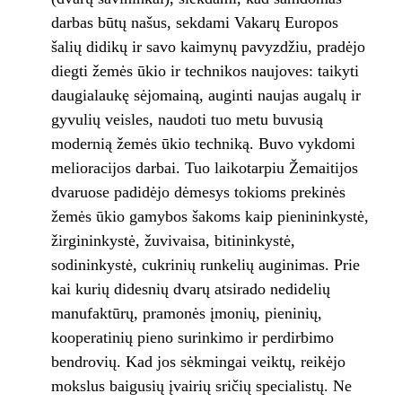
darbas būtų našus, sekdami Vakarų Europos
šalių didikų ir savo kaimynų pavyzdžiu, pradėjo
diegti žemės ūkio ir technikos naujoves: taikyti
daugialaukę sėjomainą, auginti naujas augalų ir
gyvulių veisles, naudoti tuo metu buvusią
modernią žemės ūkio techniką. Buvo vykdomi
melioracijos darbai. Tuo laikotarpiu Žemaitijos
dvaruose padidėjo dėmesys tokioms prekinės
žemės ūkio gamybos šakoms kaip pienininkystė,
žirgininkystė, žuvivaisa, bitininkystė,
sodininkystė, cukrinių runkelių auginimas. Prie
kai kurių didesnių dvarų atsirado nedidelių
manufaktūrų, pramonės įmonių, pieninių,
kooperatinių pieno surinkimo ir perdirbimo
bendrovių. Kad jos sėkmingai veiktų, reikėjo
mokslus baigusių įvairių sričių specialistų. Ne