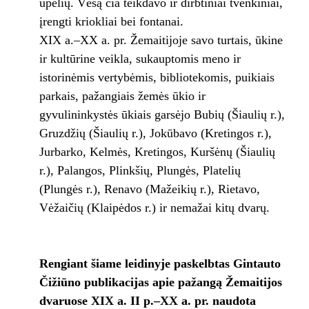
upelių. Vėsą čia teikdavo ir dirbtiniai tvenkiniai,
įrengti kriokliai bei fontanai.
XIX a.–XX a. pr. Žemaitijoje savo turtais, ūkine
ir kultūrine veikla, sukauptomis meno ir
istorinėmis vertybėmis, bibliotekomis, puikiais
parkais, pažangiais žemės ūkio ir
gyvulininkystės ūkiais garsėjo Bubių (Šiaulių r.),
Gruzdžių (Šiaulių r.), Jokūbavo (Kretingos r.),
Jurbarko, Kelmės, Kretingos, Kuršėnų (Šiaulių
r.), Palangos, Plinkšių, Plungės, Platelių
(Plungės r.), Renavo (Mažeikių r.), Rietavo,
Vėžaičių (Klaipėdos r.) ir nemažai kitų dvarų.
Rengiant šiame leidinyje paskelbtas Gintauto
Čižiūno publikacijas apie pažangą Žemaitijos
dvaruose XIX a. II p.–XX a. pr. naudota