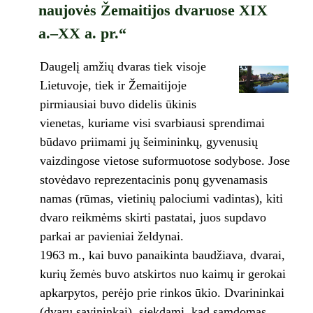
naujovės Žemaitijos dvaruose XIX
a.–XX a. pr.“
Daugelį amžių dvaras tiek visoje
Lietuvoje, tiek ir Žemaitijoje
pirmiausiai buvo didelis ūkinis
vienetas, kuriame visi svarbiausi sprendimai
būdavo priimami jų šeimininkų, gyvenusių
vaizdingose vietose suformuotose sodybose. Jose
stovėdavo reprezentacinis ponų gyvenamasis
namas (rūmas, vietinių palociumi vadintas), kiti
dvaro reikmėms skirti pastatai, juos supdavo
parkai ar pavieniai želdynai.
1963 m., kai buvo panaikinta baudžiava, dvarai,
kurių žemės buvo atskirtos nuo kaimų ir gerokai
apkarpytos, perėjo prie rinkos ūkio. Dvarininkai
(dvarų savininkai), siekdami, kad samdomas