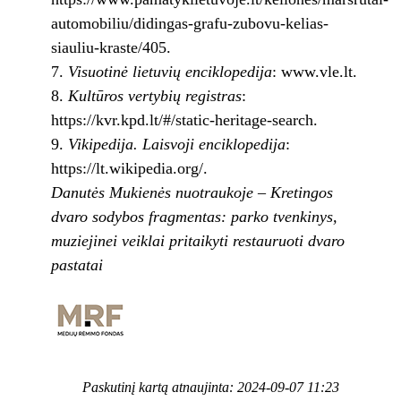
automobiliu/didingas-grafu-zubovu-kelias-
siauliu-kraste/405.
7.
Visuotinė lietuvių enciklopedija
: www.vle.lt.
8.
Kultūros vertybių registras
:
https://kvr.kpd.lt/#/static-heritage-search.
9.
Vikipedija. Laisvoji enciklopedija
:
https://lt.wikipedia.org/.
Danutės Mukienės nuotraukoje – Kretingos
dvaro sodybos fragmentas: parko tvenkinys,
muziejinei veiklai pritaikyti restauruoti dvaro
pastatai
Paskutinį kartą atnaujinta: 2024-09-07 11:23