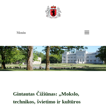
Op
too
Meniu
Gintautas Čižiūnas: „Mokslo,
technikos, švietimo ir kultūros