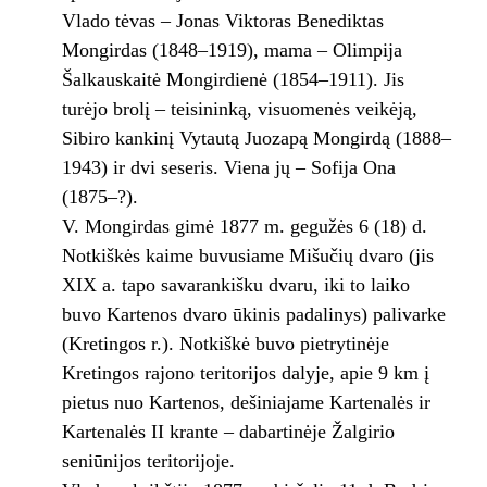
Vlado tėvas – Jonas Viktoras Benediktas
Mongirdas (1848–1919), mama – Olimpija
Šalkauskaitė Mongirdienė (1854–1911). Jis
turėjo brolį – teisininką, visuomenės veikėją,
Sibiro kankinį Vytautą Juozapą Mongirdą (1888–
1943) ir dvi seseris. Viena jų – Sofija Ona
(1875–?).
V. Mongirdas gimė 1877 m. gegužės 6 (18) d.
Notkiškės kaime buvusiame Mišučių dvaro (jis
XIX a. tapo savarankišku dvaru, iki to laiko
buvo Kartenos dvaro ūkinis padalinys) palivarke
(Kretingos r.). Notkiškė buvo pietrytinėje
Kretingos rajono teritorijos dalyje, apie 9 km į
pietus nuo Kartenos, dešiniajame Kartenalės ir
Kartenalės II krante – dabartinėje Žalgirio
seniūnijos teritorijoje.