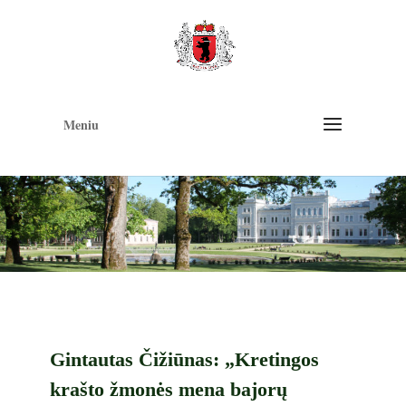
Op
too
Meniu
Gintautas Čižiūnas: „Kretingos
krašto žmonės mena bajorų