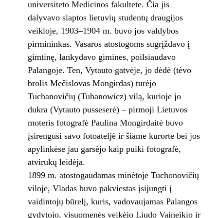
universiteto Medicinos fakultete. Čia jis
dalyvavo slaptos lietuvių studentų draugijos
veikloje, 1903–1904 m. buvo jos valdybos
pirmininkas. Vasaros atostogoms sugrįždavo į
gimtinę, lankydavo gimines, poilsiaudavo
Palangoje. Ten, Vytauto gatvėje, jo dėdė (tėvo
brolis Mečislovas Mongirdas) turėjo
Tuchanovičių (Tuhanowicz) vilą, kurioje jo
dukra (Vytauto pusseserė) – pirmoji Lietuvos
moteris fotografė Paulina Mongirdaitė buvo
įsirengusi savo fotoateljė ir šiame kurorte bei jos
apylinkėse jau garsėjo kaip puiki fotografė,
atvirukų leidėja.
1899 m. atostogaudamas minėtoje Tuchonovičių
viloje, Vladas buvo pakviestas įsijungti į
vaidintojų būrelį, kuris, vadovaujamas Palangos
gydytojo, visuomenės veikėjo Liudo Vaineikio ir