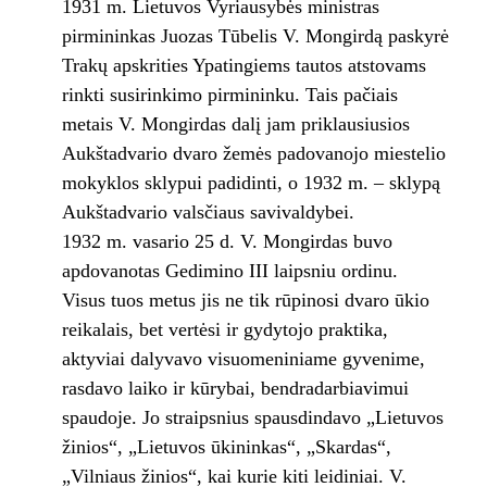
1931 m. Lietuvos Vyriausybės ministras
pirmininkas Juozas Tūbelis V. Mongirdą paskyrė
Trakų apskrities Ypatingiems tautos atstovams
rinkti susirinkimo pirmininku. Tais pačiais
metais V. Mongirdas dalį jam priklausiusios
Aukštadvario dvaro žemės padovanojo miestelio
mokyklos sklypui padidinti, o 1932 m. – sklypą
Aukštadvario valsčiaus savivaldybei.
1932 m. vasario 25 d. V. Mongirdas buvo
apdovanotas Gedimino III laipsniu ordinu.
Visus tuos metus jis ne tik rūpinosi dvaro ūkio
reikalais, bet vertėsi ir gydytojo praktika,
aktyviai dalyvavo visuomeniniame gyvenime,
rasdavo laiko ir kūrybai, bendradarbiavimui
spaudoje. Jo straipsnius spausdindavo „Lietuvos
žinios“, „Lietuvos ūkininkas“, „Skardas“,
„Vilniaus žinios“, kai kurie kiti leidiniai. V.