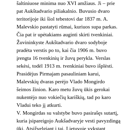
šaltiniuose minima nuo XVI amžiaus. Ji – prie
pat Aukštadvario piliakalnio. Buvusio dvaro
teritorijoje iki šiol tebestovi dar 1837 m. A.
Malevskio pastatyti rūmai, kuriuos supa parkas.
Čia pat ir upėtakiams auginti skirti tvenkiniai.
Žuvininkyste Aukštadvario dvaro sodyboje
pradėta verstis po to, kai čia 1906 m. buvo
įrengta 16 tvenkinių ir žuvų perykla. Verslas
sekėsi, todėl 1913 m. tvenkiniai buvo išplėsti.
Prasidėjus Pirmajam pasauliniam karui,
Malevskių dvaras perėjo Vlado Mongirdo
šeimos žinion. Karo metu žuvų ūkis gerokai
nukentėjo nuo vokiečių kariškių, tad po karo
Vladui teko jį atkurti.
V. Mongirdas su valstybe buvo pasirašęs sutartį,
kuria įsipareigojo Aukšadvaryje vesti pavyzdingą
ūkį. Atsižvelgiant į tai, Lietuvoje vykstant