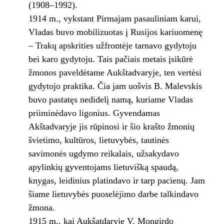
(1908–1992).
1914 m., vykstant Pirmajam pasauliniam karui,
Vladas buvo mobilizuotas į Rusijos kariuomenę
– Trakų apskrities užfrontėje tarnavo gydytoju
bei karo gydytoju. Tais pačiais metais įsikūrė
žmonos paveldėtame Aukštadvaryje, ten vertėsi
gydytojo praktika. Čia jam uošvis B. Malevskis
buvo pastatęs nedidelį namą, kuriame Vladas
priiminėdavo ligonius. Gyvendamas
Akštadvaryje jis rūpinosi ir šio krašto žmonių
švietimo, kultūros, lietuvybės, tautinės
savimonės ugdymo reikalais, užsakydavo
apylinkių gyventojams lietuvišką spaudą,
knygas, leidinius platindavo ir tarp pacienų. Jam
šiame lietuvybės puoselėjimo darbe talkindavo
žmona.
1915 m., kai Aukšatdaryje V. Mongirdo