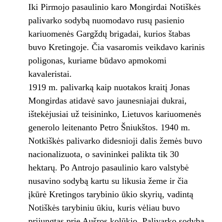
Iki Pirmojo pasaulinio karo Mongirdai Notiškės
palivarko sodybą nuomodavo rusų pasienio
kariuomenės Gargždų brigadai, kurios štabas
buvo Kretingoje. Čia vasaromis veikdavo karinis
poligonas, kuriame būdavo apmokomi
kavaleristai.
1919 m. palivarką kaip nuotakos kraitį Jonas
Mongirdas atidavė savo jaunesniajai dukrai,
ištekėjusiai už teisininko, Lietuvos kariuomenės
generolo leitenanto Petro Šniukštos. 1940 m.
Notkiškės palivarko didesnioji dalis žemės buvo
nacionalizuota, o savininkei palikta tik 30
hektarų. Po Antrojo pasaulinio karo valstybė
nusavino sodybą kartu su likusia žeme ir čia
įkūrė Kretingos tarybinio ūkio skyrių, vadintą
Notiškės tarybiniu ūkiu, kuris vėliau buvo
prijungtas prie Aušros kolūkio. Palivarko sodyba