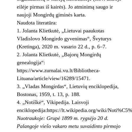
eilėje pirmas iš kairės). Jo atminimą saugo ir
naujoji Mongirdų giminės karta.
Naudota literatūra:
1. Jolanta Klietkutė, „Lietuvai paaukotas
Vladislovo Mongirdo gyvenimas“, Švyturys
(Kretinga), 2020 m. vasario 22 d., p. 6–7.
2. Jolanta Klietkutė, „Bajorų Mongirdų
genealogija“:
https://www.zurnalai.vu.lt/Bibliotheca-
Lituana/article/view/16289/15471.
3. „Vladas Mongirdas“, Lietuvių enciklopedija,
Bostonas, 1959, t. 13, p. 188.
4. „Notiškė“, Vikipedija. Laisvoji
enciklopedija:https://lt.wikipedia.org/wiki/Noti
Nuotraukoje: Grupė 1899 m. rygsėjo 20 d.
Palangoje viešo vakaro metu suvaidinto pirmojo