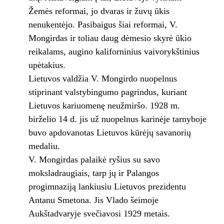
Žemės reformai, jo dvaras ir žuvų ūkis
nenukentėjo. Pasibaigus šiai reformai, V.
Mongirdas ir toliau daug dėmesio skyrė ūkio
reikalams, augino kaliforninius vaivorykštinius
upėtakius.
Lietuvos valdžia V. Mongirdo nuopelnus
stiprinant valstybingumo pagrindus, kuriant
Lietuvos kariuomenę neužmiršo. 1928 m.
birželio 14 d. jis už nuopelnus karinėje tarnyboje
buvo apdovanotas Lietuvos kūrėjų savanorių
medaliu.
V. Mongirdas palaikė ryšius su savo
moksladraugiais, tarp jų ir Palangos
progimnaziją lankiusiu Lietuvos prezidentu
Antanu Smetona. Jis Vlado šeimoje
Aukštadvaryje svečiavosi 1929 metais.