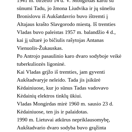
1941 m. birželio 14 d. V. Mongirdas kartu su
sūnumi Tadu, jo žmona Liudvika ir jų sūneliu
Bronislovu iš Aukšatdavrio buvo ištremti į
Altajaus krašto Slavgorodo miestą. Iš tremties
Vladas buvo paleistas 1957 m. balandžio 4 d.,
kai jį užtarė jo bičiulis rašytojas Antanas
Vienuolis-Žukauskas.
Po Antrojo pasaulinio karo dvaro sodyboje veikė
tuberkuliozės ligoninė.
Kai Vladas grįžo iš tremties, jam gyventi
Aukštadvaryje neleido. Tada jis įsikūrė
Kėdainiuose, kur jo sūnus Tadas vadovavo
Kėdainių elektros tinklų ūkiui.
Vladas Mongirdas mirė 1960 m. sausio 23 d.
Kėdainiuose, ten jis ir palaidotas.
1990 m. Lietuvai atkūrus nepriklausomybę,
Aukštadvario dvaro sodyba buvo grąžinta