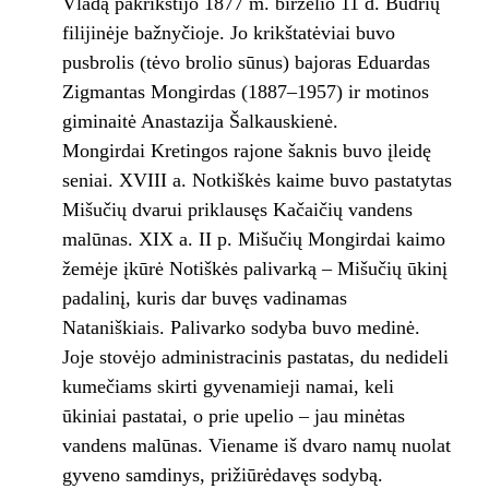
Vladą pakrikštijo 1877 m. birželio 11 d. Budrių
filijinėje bažnyčioje. Jo krikštatėviai buvo
pusbrolis (tėvo brolio sūnus) bajoras Eduardas
Zigmantas Mongirdas (1887–1957) ir motinos
giminaitė Anastazija Šalkauskienė.
Mongirdai Kretingos rajone šaknis buvo įleidę
seniai. XVIII a. Notkiškės kaime buvo pastatytas
Mišučių dvarui priklausęs Kačaičių vandens
malūnas. XIX a. II p. Mišučių Mongirdai kaimo
žemėje įkūrė Notiškės palivarką – Mišučių ūkinį
padalinį, kuris dar buvęs vadinamas
Nataniškiais. Palivarko sodyba buvo medinė.
Joje stovėjo administracinis pastatas, du nedideli
kumečiams skirti gyvenamieji namai, keli
ūkiniai pastatai, o prie upelio – jau minėtas
vandens malūnas. Viename iš dvaro namų nuolat
gyveno samdinys, prižiūrėdavęs sodybą.