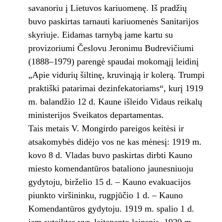
savanoriu į Lietuvos kariuomenę. Iš pradžių
buvo paskirtas tarnauti kariuomenės Sanitarijos
skyriuje. Eidamas tarnybą jame kartu su
provizoriumi Česlovu Jeronimu Budrevičiumi
(1888–1979) parengė spaudai mokomąjį leidinį
„Apie vidurių šiltinę, kruvinąją ir kolerą. Trumpi
praktiški patarimai dezinfekatoriams“, kurį 1919
m. balandžio 12 d. Kaune išleido Vidaus reikalų
ministerijos Sveikatos departamentas.
Tais metais V. Mongirdo pareigos keitėsi ir
atsakomybės didėjo vos ne kas mėnesį: 1919 m.
kovo 8 d. Vladas buvo paskirtas dirbti Kauno
miesto komendantūros bataliono jaunesniuoju
gydytoju, birželio 15 d. – Kauno evakuacijos
piunkto viršininku, rugpjūčio 1 d. – Kauno
Komendantūros gydytoju. 1919 m. spalio 1 d.