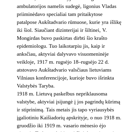
ambulatorijos namelis sudegė, ligonius Vladas
priiminėdavo specialiai tam pritaikytose
patalpose Aukštadvario rūmuose, kurie yra išlikę
iki šiol. Siaučiant dizinterijai ir šiltinei, V.
Mongirdas buvo paskirtas dirbti šio krašto
epidemiologu. Tuo laikotarpiu jis, kaip ir
anksčiau, aktyviai dalyvavo visuomeninėje
veikloje, 1917 m. rugsėjo 18–rugsėjo 22 d.
atstovavo Aukštadvario valsčiaus lietuviams
Vilniaus konferencijoje, kurioje buvo išrinkta
Valstybės Taryba.
1918 m. Lietuvą paskelbus nepriklausoma
valstybe, aktyviai įsijungė į jos pagrindų kūrimą
ir stiprinimą. Tais metais jis tapo vyriausybės
įgaliotiniu Kaišiadorių apskrityje, o nuo 1918 m.
gruodžio iki 1919 m. vasario mėnesio ėjo