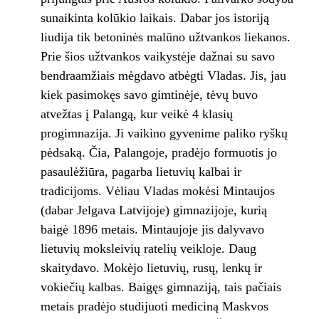
sunaikinta kolūkio laikais. Dabar jos istoriją
liudija tik betoninės malūno užtvankos liekanos.
Prie šios užtvankos vaikystėje dažnai su savo
bendraamžiais mėgdavo atbėgti Vladas. Jis, jau
kiek pasimokęs savo gimtinėje, tėvų buvo
atvežtas į Palangą, kur veikė 4 klasių
progimnazija. Ji vaikino gyvenime paliko ryškų
pėdsaką. Čia, Palangoje, pradėjo formuotis jo
pasaulėžiūra, pagarba lietuvių kalbai ir
tradicijoms. Vėliau Vladas mokėsi Mintaujos
(dabar Jelgava Latvijoje) gimnazijoje, kurią
baigė 1896 metais. Mintaujoje jis dalyvavo
lietuvių moksleivių ratelių veikloje. Daug
skaitydavo. Mokėjo lietuvių, rusų, lenkų ir
vokiečių kalbas. Baigęs gimnaziją, tais pačiais
metais pradėjo studijuoti mediciną Maskvos