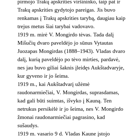
pirmojo Trakų apskrities viršininko, taip pat ir
Trakų apskrities gydytojo pareigas. Jis buvo
renkamas į Trakų apskrities tarybą, daugiau kaip
trejus metus šiai tarybai vadovavo.
1919 m. mirė V. Mongirdo tėvas. Tada dalį
Mišučių dvaro paveldėjo jo sūnus Vytautas
Juozapas Mongirdas (1888–1943). Vladas dvaro
dalį, kurią paveldėjo po tėvo mirties, pardavė,
nes jau buvo giliai šaknis įleidęs Aukštadvaryje,
kur gyveno ir jo šeima.
1919 m., kai Aukštadvarį užėmė
raudonarmiečiai, V. Mongirdas, suprasdamas,
kad gali būti suimtas, išvyko į Kauną. Ten
netrukus persikėlė ir jo šeima, nes V. Mongirdo
žmonai raudonarmiečiai pagrasino, kad
sušaudys.
1919 m. vasario 9 d. Vladas Kaune įstojo