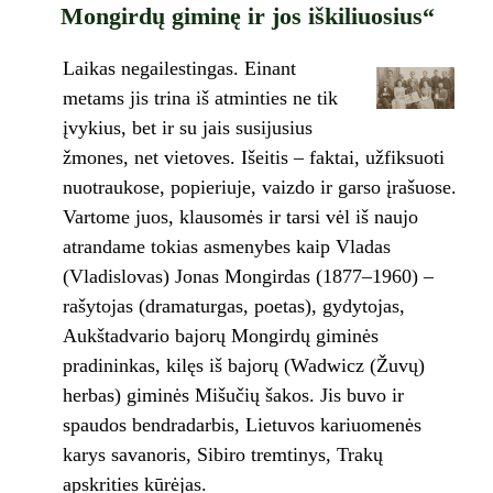
Mongirdų giminę ir jos iškiliuosius“
Laikas negailestingas. Einant
metams jis trina iš atminties ne tik
įvykius, bet ir su jais susijusius
žmones, net vietoves. Išeitis – faktai, užfiksuoti
nuotraukose, popieriuje, vaizdo ir garso įrašuose.
Vartome juos, klausomės ir tarsi vėl iš naujo
atrandame tokias asmenybes kaip Vladas
(Vladislovas) Jonas Mongirdas (1877–1960) –
rašytojas (dramaturgas, poetas), gydytojas,
Aukštadvario bajorų Mongirdų giminės
pradininkas, kilęs iš bajorų (Wadwicz (Žuvų)
herbas) giminės Mišučių šakos. Jis buvo ir
spaudos bendradarbis, Lietuvos kariuomenės
karys savanoris, Sibiro tremtinys, Trakų
apskrities kūrėjas.