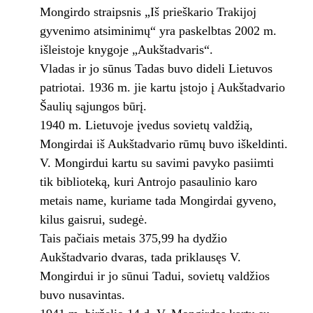
Mongirdo straipsnis „Iš prieškario Trakijoj
gyvenimo atsiminimų“ yra paskelbtas 2002 m.
išleistoje knygoje „Aukštadvaris“.
Vladas ir jo sūnus Tadas buvo dideli Lietuvos
patriotai. 1936 m. jie kartu įstojo į Aukštadvario
Šaulių sąjungos būrį.
1940 m. Lietuvoje įvedus sovietų valdžią,
Mongirdai iš Aukštadvario rūmų buvo iškeldinti.
V. Mongirdui kartu su savimi pavyko pasiimti
tik biblioteką, kuri Antrojo pasaulinio karo
metais name, kuriame tada Mongirdai gyveno,
kilus gaisrui, sudegė.
Tais pačiais metais 375,99 ha dydžio
Aukštadvario dvaras, tada priklausęs V.
Mongirdui ir jo sūnui Tadui, sovietų valdžios
buvo nusavintas.