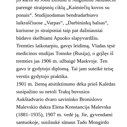
parengė straipsnių ciklą „Kaimiečių kovos su
ponais“. Studijuodamas bendradarbiavo
laikraščiuose „Varpas“, „Darbininkų balsas“,
kuriuose jo straipsniai taip pat dažniausiai
būdavo skelbiami Apuoko slapyvardžiu.
Tremties laikotarpiu, gavęs leidimą, Vladas tęsė
medicinos studijas Tomske (Rusija), o grįžęs iš
tremties jas 1906 m. užbaigė Maskvoje. Ten
gavo ir gydytojo diplomą. Tai jam suteikė teisę
verstis gydytojo praktika.
1901 m. žiemą atsitiktinumo dėka prieš Kalėdas
susipažino su netoli Trakų buvusios
Aukštadvario dvaro savininko Bronislovo
Malevskio dukra Elena Konstancija Malevska
(1881–1935), 1907 m. vedė ją. Jie, gyvendami
santuokoje, susilaukė sūnaus Tado Mongirdo