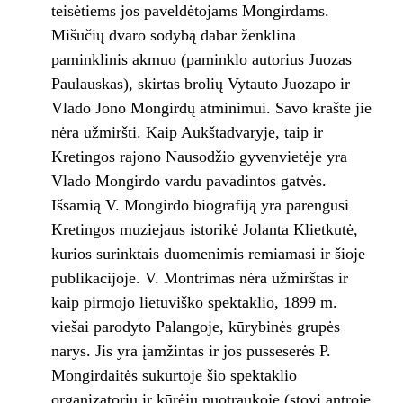
teisėtiems jos paveldėtojams Mongirdams.
Mišučių dvaro sodybą dabar ženklina
paminklinis akmuo (paminklo autorius Juozas
Paulauskas), skirtas brolių Vytauto Juozapo ir
Vlado Jono Mongirdų atminimui. Savo krašte jie
nėra užmiršti. Kaip Aukštadvaryje, taip ir
Kretingos rajono Nausodžio gyvenvietėje yra
Vlado Mongirdo vardu pavadintos gatvės.
Išsamią V. Mongirdo biografiją yra parengusi
Kretingos muziejaus istorikė Jolanta Klietkutė,
kurios surinktais duomenimis remiamasi ir šioje
publikacijoje. V. Montrimas nėra užmirštas ir
kaip pirmojo lietuviško spektaklio, 1899 m.
viešai parodyto Palangoje, kūrybinės grupės
narys. Jis yra įamžintas ir jos pusseserės P.
Mongirdaitės sukurtoje šio spektaklio
organizatorių ir kūrėjų nuotraukoje (stovi antroje