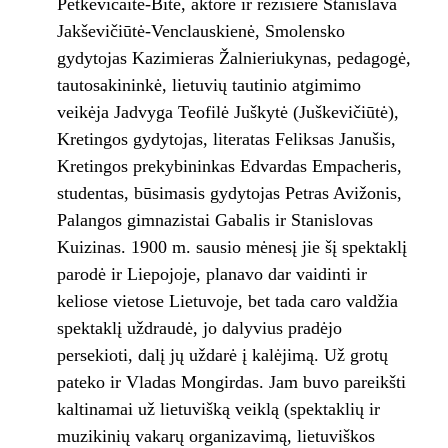
Petkevičaitė-Bitė, aktorė ir režisierė Stanislava
Jakševičiūtė-Venclauskienė, Smolensko
gydytojas Kazimieras Žalnieriukynas, pedagogė,
tautosakininkė, lietuvių tautinio atgimimo
veikėja Jadvyga Teofilė Juškytė (Juškevičiūtė),
Kretingos gydytojas, literatas Feliksas Janušis,
Kretingos prekybininkas Edvardas Empacheris,
studentas, būsimasis gydytojas Petras Avižonis,
Palangos gimnazistai Gabalis ir Stanislovas
Kuizinas. 1900 m. sausio mėnesį jie šį spektaklį
parodė ir Liepojoje, planavo dar vaidinti ir
keliose vietose Lietuvoje, bet tada caro valdžia
spektaklį uždraudė, jo dalyvius pradėjo
persekioti, dalį jų uždarė į kalėjimą. Už grotų
pateko ir Vladas Mongirdas. Jam buvo pareikšti
kaltinamai už lietuvišką veiklą (spektaklių ir
muzikinių vakarų organizavimą, lietuviškos