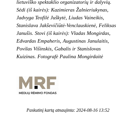
lietuviško spektaklio organizatorių ir dalyvių.
Sėdi (iš kairės): Kazimieras Žalnieriukynas,
Jadvyga Teofilė Juškytė, Liudas Vaineikis,
Stanislava Jakševičiūtė-Venclauskienė, Feliksas
Janušis. Stovi (iš kairės): Vladas Mongirdas,
Edvardas Empaheris, Augustinas Janulaitis,
Povilas Višinskis, Gabalis ir Stanislovas
Kuizinas. Fotografė Paulina Mongirdaitė
Paskutinį kartą atnaujinta: 2024-08-16 13:52