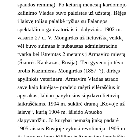
spaudos rėmimą). Po keturių mėnesių kardomojo
kalinimo Vladas buvo paleistas už užstatą. Išėjęs
į laisvę toliau palaikė ryšius su Palangos
spektaklio organizatoriais ir dalyviais. 1902 m.
vasario 27 d. V. Mongirdas už lietuvišką veiklą
vėl buvo suimtas ir nubaustas administracine
tvarka bei ištremtas 2 metams į Armaviro miestą
(Šiaurės Kaukazas, Rusija). Ten gyveno jo tėvo
brolis Kazimieras Mongirdas (1857–?), dirbęs
apylinkės veterinaru. Armavire Vladas atrado
save kaip kūrėjas– pradėjo rašyti eilėraščius ir
apysakas, labiau pavykusius siųsdavo lietuvių
laikraščiams. 1904 m. sukūrė dramą „Kovoje už
laisvę“, kurią 1904 m. išleido Apuoko
slapyvardžiu. Jo kūrybai nemažą įtaką padarė
1905-aisiais Rusijoje vykusi revoliucija. 1905 m.
jis kartu su Jonu Biliūnu ir Augustinu Janulaičiu