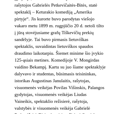
rašytojos Gabrielės Petkevičaitės-Bitės, statė
spektaklį – Keturakio komediją „Amerika
pirtyje“. Jis kurorte buvo parodytas viešojo
vakaro metu 1899 m. rugpjūčio 20 d. netoli tilto
į jūrą stovėjusiame grafų Tiškevičių prekių
sandėlyje. Tai buvo pirmasis lietuviškas
spektaklis, suvaidintas lietuviškos spaudos
draudimo laikotarpiu. Šiemet minime šio įvykio
125-ąsiais metines. Komedijoje V. Mongirdas
vaidino Bekampį. Kartu su juo šiame spektaklyje
dalyvavo ir studentas, būsimasis teisininkas,
istorikas Augustinas Janulaitis, rašytojas,
visuomenės veikėjas Povilas Višinskis, Palangos
gydytojas, visuomenės veikėjas Liudas
Vaineikis, spektaklio režisierė, rašytoja,
valstybės ir visuomenės veikėja Gabrielė