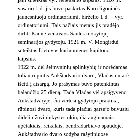
jam suteiktas vyr. leitenanto laipsnis. 1920 m.
vasario 1 d. jis buvo paskirtas Karo ligoninės
jaunesniuoju ordinatoriumi, birželio 1 d. – vyr.
ordinatoriumi. Tais pačiais metais jis pradėjo
dirbti Kaune veikusios Saulės mokytojų
seminarijos gydytoju. 1921 m. V. Mongirdui
suteiktas Lietuvos kariuomenės kapitono
laipsnis.
1922 m. dėl šeimyninių aplinkybių ir norėdamas
toliau rūpintis Aukštadvario dvaru, Vladas nutarė
išeiti į atsargą. Jo prašymas buvo patenkintas
balandžio 25 dieną. Tada Vladas vėl apsigyveno
Aukštadvaryje, čia vertėsi gydytojo praktika,
rūpinosi dvaro, kuris tada plačiai garsėjo buvusiu
dideliu žuvininkystės ūkiu, čia auginamais
upėtakiais, reikalais, bendradarbiavo spaudoje.
Aukštadvario dvaro sodyba rašytiniuose