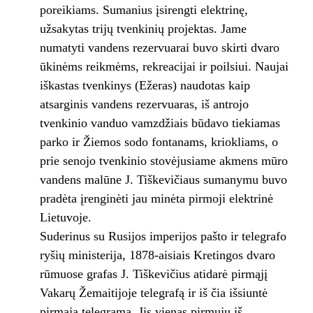
poreikiams. Sumanius įsirengti elektrinę,
užsakytas trijų tvenkinių projektas. Jame
numatyti vandens rezervuarai buvo skirti dvaro
ūkinėms reikmėms, rekreacijai ir poilsiui. Naujai
iškastas tvenkinys (Ežeras) naudotas kaip
atsarginis vandens rezervuaras, iš antrojo
tvenkinio vanduo vamzdžiais būdavo tiekiamas
parko ir Žiemos sodo fontanams, kriokliams, o
prie senojo tvenkinio stovėjusiame akmens mūro
vandens malūne J. Tiškevičiaus sumanymu buvo
pradėta įrenginėti jau minėta pirmoji elektrinė
Lietuvoje.
Suderinus su Rusijos imperijos pašto ir telegrafo
ryšių ministerija, 1878-aisiais Kretingos dvaro
rūmuose grafas J. Tiškevičius atidarė pirmąjį
Vakarų Žemaitijoje telegrafą ir iš čia išsiuntė
pirmąją telegramą. Jis vienas pirmųjų iš