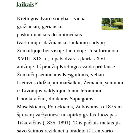
laikais“
Kretingos dvaro sodyba – viena
gražiausių, geriausiai
paskutiniaisiais dešimtmečiais
tvarkomų ir dažniausiai lankomų sodybų
Žemaitijoje bei visoje Lietuvoje. Ji suformuota
XVIII–XIX a., o pats dvaras įkurtas XVI
amžiuje. Iš pradžių Kretingos valda priklausė
Žemaičių seniūnams Kęsgailoms, vėliau –
Lietuvos didžiajam maršalkai, Žemaičių seniūnui
ir Livonijos valdytojui Jonui Jeronimui
Chodkevičiui, didikams Sapiegoms,
Masalskiams, Potockiams, Zubovams, o 1875 m.
šį dvarą varžytinėse nusipirko grafas Juozapas
Tiškevičius (1835–1891). Tais pačiais metais jis
savo šeimos rezidenciją pradėjo iš Lentvario