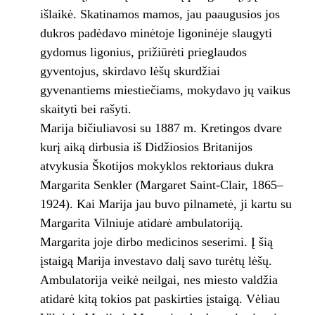
išlaikė. Skatinamos mamos, jau paaugusios jos
dukros padėdavo minėtoje ligoninėje slaugyti
gydomus ligonius, prižiūrėti prieglaudos
gyventojus, skirdavo lėšų skurdžiai
gyvenantiems miestiečiams, mokydavo jų vaikus
skaityti bei rašyti.
Marija bičiuliavosi su 1887 m. Kretingos dvare
kurį aiką dirbusia iš Didžiosios Britanijos
atvykusia Škotijos mokyklos rektoriaus dukra
Margarita Senkler (Margaret Saint-Clair, 1865–
1924). Kai Marija jau buvo pilnametė, ji kartu su
Margarita Vilniuje atidarė ambulatoriją.
Margarita joje dirbo medicinos seserimi. Į šią
įstaigą Marija investavo dalį savo turėtų lėšų.
Ambulatorija veikė neilgai, nes miesto valdžia
atidarė kitą tokios pat paskirties įstaigą. Vėliau