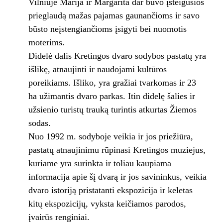
Vilniuje Marija ir Margarita dar buvo įsteigusios
prieglaudą mažas pajamas gaunančioms ir savo
būsto neįstengiančioms įsigyti bei nuomotis
moterims.
Didelė dalis Kretingos dvaro sodybos pastatų yra
išlikę, atnaujinti ir naudojami kultūros
poreikiams. Išliko, yra gražiai tvarkomas ir 23
ha užimantis dvaro parkas. Itin didelę šalies ir
užsienio turistų trauką turintis atkurtas Žiemos
sodas.
Nuo 1992 m. sodyboje veikia ir jos priežiūra,
pastatų atnaujinimu rūpinasi Kretingos muziejus,
kuriame yra surinkta ir toliau kaupiama
informacija apie šį dvarą ir jos savininkus, veikia
dvaro istoriją pristatanti ekspozicija ir keletas
kitų ekspozicijų, vyksta keičiamos parodos,
įvairūs renginiai.