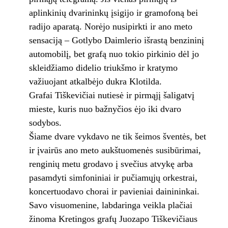
aplinkinių dvarininkų įsigijo ir gramofoną bei
radijo aparatą. Norėjo nusipirkti ir ano meto
sensaciją – Gotlybo Daimlerio išrastą benzininį
automobilį, bet grafą nuo tokio pirkinio dėl jo
skleidžiamo didelio triukšmo ir kratymo
važiuojant atkalbėjo dukra Klotilda.
Grafai Tiškevičiai nutiesė ir pirmąjį šaligatvį
mieste, kuris nuo bažnyčios ėjo iki dvaro
sodybos.
Šiame dvare vykdavo ne tik šeimos šventės, bet
ir įvairūs ano meto aukštuomenės susibūrimai,
renginių metu grodavo į svečius atvykę arba
pasamdyti simfoniniai ir pučiamųjų orkestrai,
koncertuodavo chorai ir pavieniai dainininkai.
Savo visuomenine, labdaringa veikla plačiai
žinoma Kretingos grafų Juozapo Tiškevičiaus