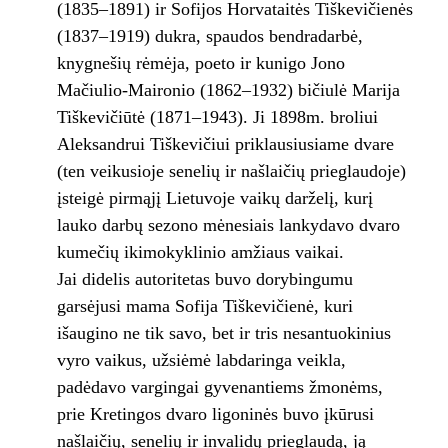
(1835–1891) ir Sofijos Horvataitės Tiškevičienės
(1837–1919) dukra, spaudos bendradarbė,
knygnešių rėmėja, poeto ir kunigo Jono
Mačiulio-Maironio (1862–1932) bičiulė Marija
Tiškevičiūtė (1871–1943). Ji 1898m. broliui
Aleksandrui Tiškevičiui priklausiusiame dvare
(ten veikusioje senelių ir našlaičių prieglaudoje)
įsteigė pirmąjį Lietuvoje vaikų darželį, kurį
lauko darbų sezono mėnesiais lankydavo dvaro
kumečių ikimokyklinio amžiaus vaikai.
Jai didelis autoritetas buvo dorybingumu
garsėjusi mama Sofija Tiškevičienė, kuri
išaugino ne tik savo, bet ir tris nesantuokinius
vyro vaikus, užsiėmė labdaringa veikla,
padėdavo vargingai gyvenantiems žmonėms,
prie Kretingos dvaro ligoninės buvo įkūrusi
našlaičių, senelių ir invalidų prieglaudą, ją