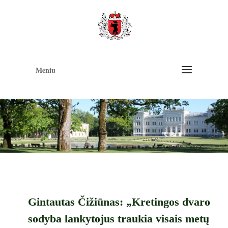
Op
too
Meniu
Gintautas Čižiūnas: „Kretingos dvaro
sodyba lankytojus traukia visais metų