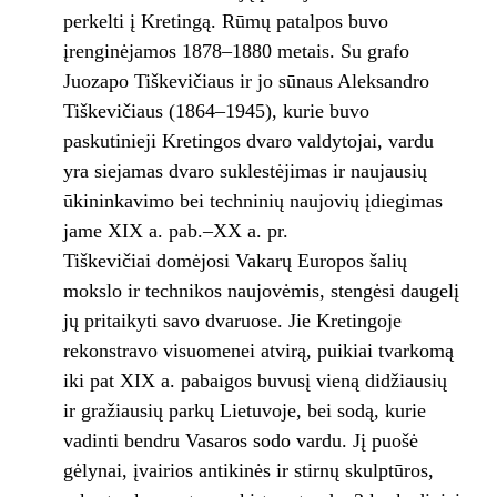
perkelti į Kretingą. Rūmų patalpos buvo
įrenginėjamos 1878–1880 metais. Su grafo
Juozapo Tiškevičiaus ir jo sūnaus Aleksandro
Tiškevičiaus (1864–1945), kurie buvo
paskutinieji Kretingos dvaro valdytojai, vardu
yra siejamas dvaro suklestėjimas ir naujausių
ūkininkavimo bei techninių naujovių įdiegimas
jame XIX a. pab.–XX a. pr.
Tiškevičiai domėjosi Vakarų Europos šalių
mokslo ir technikos naujovėmis, stengėsi daugelį
jų pritaikyti savo dvaruose. Jie Kretingoje
rekonstravo visuomenei atvirą, puikiai tvarkomą
iki pat XIX a. pabaigos buvusį vieną didžiausių
ir gražiausių parkų Lietuvoje, bei sodą, kurie
vadinti bendru Vasaros sodo vardu. Jį puošė
gėlynai, įvairios antikinės ir stirnų skulptūros,