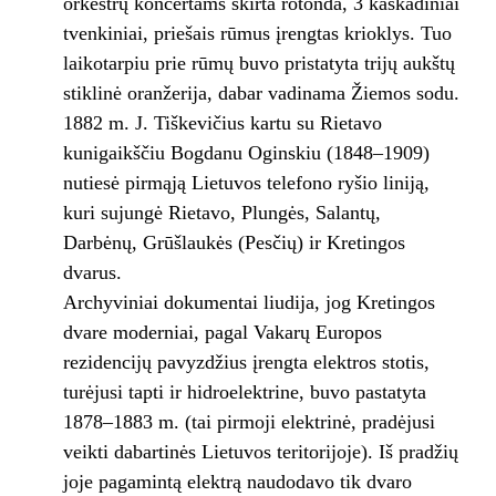
orkestrų koncertams skirta rotonda, 3 kaskadiniai
tvenkiniai, priešais rūmus įrengtas krioklys. Tuo
laikotarpiu prie rūmų buvo pristatyta trijų aukštų
stiklinė oranžerija, dabar vadinama Žiemos sodu.
1882 m. J. Tiškevičius kartu su Rietavo
kunigaikščiu Bogdanu Oginskiu (1848–1909)
nutiesė pirmąją Lietuvos telefono ryšio liniją,
kuri sujungė Rietavo, Plungės, Salantų,
Darbėnų, Grūšlaukės (Pesčių) ir Kretingos
dvarus.
Archyviniai dokumentai liudija, jog Kretingos
dvare moderniai, pagal Vakarų Europos
rezidencijų pavyzdžius įrengta elektros stotis,
turėjusi tapti ir hidroelektrine, buvo pastatyta
1878–1883 m. (tai pirmoji elektrinė, pradėjusi
veikti dabartinės Lietuvos teritorijoje). Iš pradžių
joje pagamintą elektrą naudodavo tik dvaro