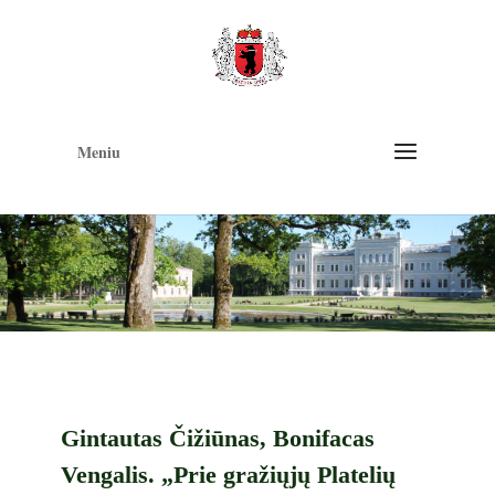
Op
too
Meniu
Gintautas Čižiūnas, Bonifacas
Vengalis. „Prie gražiųjų Platelių