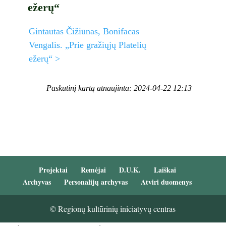
ežerų“
Gintautas Čižiūnas, Bonifacas
Vengalis. „Prie gražiųjų Platelių
ežerų“ >
Paskutinį kartą atnaujinta: 2024-04-22 12:13
Projektai
Remėjai
D.U.K.
Laiškai
Archyvas
Personalijų archyvas
Atviri duomenys
© Regionų kultūrinių iniciatyvų centras