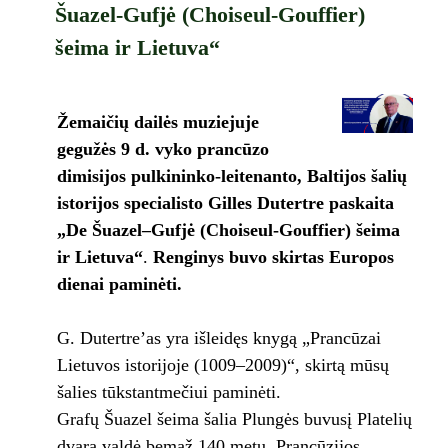
Šuazel-Gufjė (Choiseul-Gouffier)
šeima ir Lietuva“
Žemaičių dailės muziejuje
gegužės 9 d. vyko prancūzo
dimisijos pulkininko-leitenanto, Baltijos šalių
istorijos specialisto Gilles Dutertre paskaita
„De Šuazel–Gufjė (Choiseul-Gouffier) šeima
ir Lietuva“
.
Renginys buvo skirtas Europos
dienai paminėti.
G. Dutertre’as yra išleidęs knygą „Prancūzai
Lietuvos istorijoje (1009–2009)“, skirtą mūsų
šalies tūkstantmečiui paminėti.
Grafų Šuazel šeima šalia Plungės buvusį Platelių
dvarą valdė bemaž 140 metų. Prancūzijos