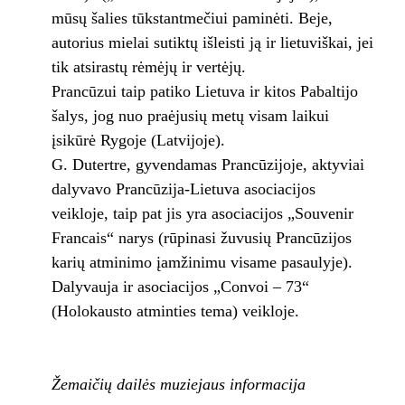
mūsų šalies tūkstantmečiui paminėti. Beje,
autorius mielai sutiktų išleisti ją ir lietuviškai, jei
tik atsirastų rėmėjų ir vertėjų.
Prancūzui taip patiko Lietuva ir kitos Pabaltijo
šalys, jog nuo praėjusių metų visam laikui
įsikūrė Rygoje (Latvijoje).
G. Dutertre, gyvendamas Prancūzijoje, aktyviai
dalyvavo Prancūzija-Lietuva asociacijos
veikloje, taip pat jis yra asociacijos „Souvenir
Francais“ narys (rūpinasi žuvusių Prancūzijos
karių atminimo įamžinimu visame pasaulyje).
Dalyvauja ir asociacijos „Convoi – 73“
(Holokausto atminties tema) veikloje.
Žemaičių dailės muziejaus informacija