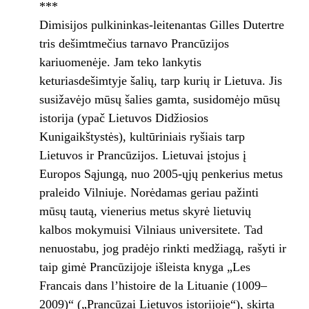
***
Dimisijos pulkininkas-leitenantas Gilles Dutertre
tris dešimtmečius tarnavo Prancūzijos
kariuomenėje. Jam teko lankytis
keturiasdešimtyje šalių, tarp kurių ir Lietuva. Jis
susižavėjo mūsų šalies gamta, susidomėjo mūsų
istorija (ypač Lietuvos Didžiosios
Kunigaikštystės), kultūriniais ryšiais tarp
Lietuvos ir Prancūzijos. Lietuvai įstojus į
Europos Sąjungą, nuo 2005-ųjų penkerius metus
praleido Vilniuje. Norėdamas geriau pažinti
mūsų tautą, vienerius metus skyrė lietuvių
kalbos mokymuisi Vilniaus universitete. Tad
nenuostabu, jog pradėjo rinkti medžiagą, rašyti ir
taip gimė Prancūzijoje išleista knyga „Les
Francais dans l’histoire de la Lituanie (1009–
2009)“ („Prancūzai Lietuvos istorijoje“), skirta