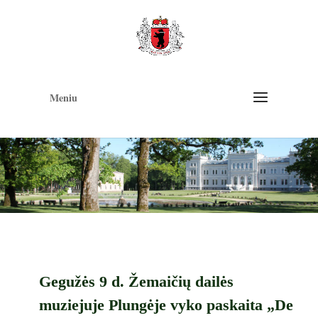
Op
too
Meniu
Gegužės 9 d. Žemaičių dailės
muziejuje Plungėje vyko paskaita „De