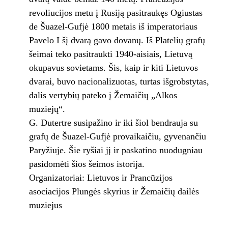
revoliucijos metu į Rusiją pasitraukęs Ogiustas
de Šuazel-Gufjė 1800 metais iš imperatoriaus
Pavelo I šį dvarą gavo dovanų. Iš Platelių grafų
šeimai teko pasitraukti 1940-aisiais, Lietuvą
okupavus sovietams. Šis, kaip ir kiti Lietuvos
dvarai, buvo nacionalizuotas, turtas išgrobstytas,
dalis vertybių pateko į Žemaičių „Alkos
muziejų“.
G. Dutertre susipažino ir iki šiol bendrauja su
grafų de Šuazel-Gufjė provaikaičiu, gyvenančiu
Paryžiuje. Šie ryšiai jį ir paskatino nuodugniau
pasidomėti šios šeimos istorija.
Organizatoriai: Lietuvos ir Prancūzijos
asociacijos Plungės skyrius ir Žemaičių dailės
muziejus