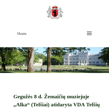
Op
too
Meniu
Gegužės 8 d. Žemaičių muziejuje
„Alka“ (Telšiai) atidaryta VDA Telšių