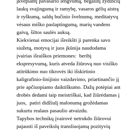
įkvepiantį pavasario lengvumą, begalinį žydinčių
laukų svajingumą ir ramybę, vasaros gėlių aistrą
ir ryškumą, saldų bučinio švelnumą, meditatyvų
vėsaus miško paslaptingumą, marių vandens
gaivą, šiltos saulės auksą.
Kiekvienai emocijai išreikšti ji parenka savo
siužetą, motyvą ir juos įkūnija naudodama
įvairias išraiškos priemones: beribį
ekspresyvumą, kuris atveda žiūrovą nuo visiško
atitrūkimo nuo tikrovės iki išskirtinio
kaligrafinio-linijinio vaizdavimo, priartinančio jį
prie apčiuopiamo daiktiškumo. Dažų potėpiai ant
drobės dedami taip meistriškai, kad žiūrėdamas į
juos, patiri didžiulį malonumą grožėdamas
sukurtu realaus pasaulio atvaizdu.
Tapybos technikų įvairovė netrukdo žiūrovui
pajausti iš paveikslų transliuojamą pozityvių