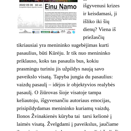
išgyvenusi krizes
ir keisdamasi, ji
išliko iki šių
dienų? Viena iš
priežasčių
tikriausiai yra menininko sugebėjimas kurti
pasaulius, būti Kūrėju. Ir tik nuo menininko
priklauso, koks tas pasaulis bus, kokiu
prasmingu turiniu jis užpildys naują savo
paveikslo visatą. Tapyba jungia du pasaulius:
vaizdų pasaulį – idėjos ir objektyvios realybės
pasaulį. O žiūrovas šioje visatoje tampa
keliautoju, išgyvenančiu autoriaus emocijas,
prisipildydamas menininko kuriamų vaizdų.
Ilonos Žvinakienės kūryba tai tarsi kelionė į
laimės visatą. Žvelgdami į paveikslus, jaučiame