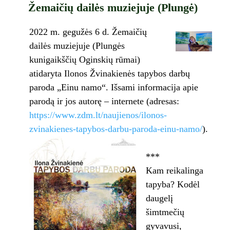
Žemaičių dailės muziejuje (Plungė)
2022 m. gegužės 6 d. Žemaičių
dailės muziejuje (Plungės
kunigaikščių Oginskių rūmai)
atidaryta Ilonos Žvinakienės tapybos darbų
paroda „Einu namo“. Išsami informacija apie
parodą ir jos autorę – internete (adresas:
https://www.zdm.lt/naujienos/ilonos-
zvinakienes-tapybos-darbu-paroda-einu-namo/
).
***
Kam reikalinga
tapyba? Kodėl
daugelį
šimtmečių
gyvavusi,