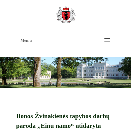
Op
too
Meniu
Ilonos Žvinakienės tapybos darbų
paroda „Einu namo“ atidaryta