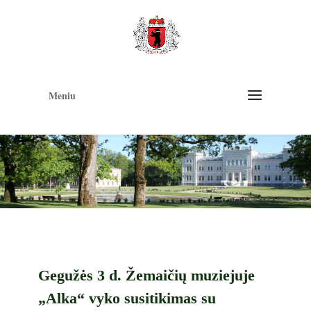
Op
too
Meniu
Gegužės 3 d. Žemaičių muziejuje
„Alka“ vyko susitikimas su