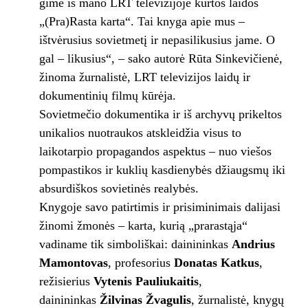
gimė iš mano LRT televizijoje kurtos laidos
„(Pra)Rasta karta“. Tai knyga apie mus –
ištvėrusius sovietmetį ir nepasilikusius jame. O
gal – likusius“, – sako autorė Rūta Sinkevičienė,
žinoma žurnalistė, LRT televizijos laidų ir
dokumentinių filmų kūrėja.
Sovietmečio dokumentika ir iš archyvų prikeltos
unikalios nuotraukos atskleidžia visus to
laikotarpio propagandos aspektus – nuo viešos
pompastikos ir kuklių kasdienybės džiaugsmų iki
absurdiškos sovietinės realybės.
Knygoje savo patirtimis ir prisiminimais dalijasi
žinomi žmonės – karta, kurią „prarastąja“
vadiname tik simboliškai: dainininkas
Andrius
Mamontovas
, profesorius
Donatas Katkus
,
režisierius
Vytenis Pauliukaitis
,
dainininkas
Žilvinas Žvagulis
, žurnalistė, knygų