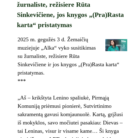
žurnaliste, režisiere Rūta
Sinkevičiene, jos knygos „(Pra)Rasta
karta“ pristatymas
2025 m. gegužės 3 d. Žemaičių
muziejuje „Alka“ vyko susitikimas
su žurnaliste, režisiere Rūta
Sinkevičiene ir jos knygos „(Pra)Rasta karta“
pristatymas.
***
„Aš – krikštyta Lenino spaliukė, Pirmąją
Komuniją priėmusi pionierė, Sutvirtinimo
sakramentą gavusi komjaunuolė. Kartą, grįžusi
iš mokyklos, savo močiutei pasakiau: Dievas –
tai Leninas, visur ir visame kame… Ši knyga