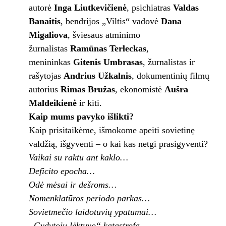
autorė
Inga Liutkevičienė
, psichiatras
Valdas
Banaitis
, bendrijos „Viltis“ vadovė
Dana
Migaliova
, šviesaus atminimo
žurnalistas
Ramūnas Terleckas
,
menininkas
Gitenis Umbrasas
, žurnalistas ir
rašytojas
Andrius Užkalnis
, dokumentinių filmų
autorius
Rimas Bružas
, ekonomistė
Aušra
Maldeikienė
ir kiti.
Kaip mums pavyko išlikti?
Kaip prisitaikėme, išmokome apeiti sovietinę
valdžią, išgyventi – o kai kas netgi prasigyventi?
Vaikai su raktu ant kaklo…
Deficito epocha…
Odė mėsai ir dešroms…
Nomenklatūros periodo parkas…
Sovietmečio laidotuvių ypatumai…
„Gydytojų lėktuvo“ katastrofa…