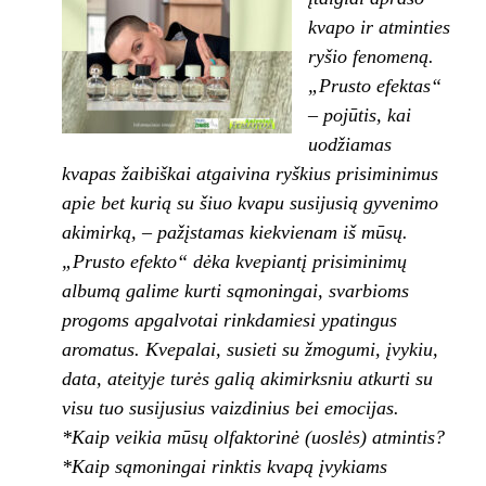
kvapo ir atminties
ryšio fenomeną.
„Prusto efektas“
– pojūtis, kai
uodžiamas
kvapas žaibiškai atgaivina ryškius prisiminimus
apie bet kurią su šiuo kvapu susijusią gyvenimo
akimirką, – pažįstamas kiekvienam iš mūsų.
„Prusto efekto“ dėka kvepiantį prisiminimų
albumą galime kurti sąmoningai, svarbioms
progoms apgalvotai rinkdamiesi ypatingus
aromatus. Kvepalai, susieti su žmogumi, įvykiu,
data, ateityje turės galią akimirksniu atkurti su
visu tuo susijusius vaizdinius bei emocijas.
*Kaip veikia mūsų olfaktorinė (uoslės) atmintis?
*Kaip sąmoningai rinktis kvapą įvykiams