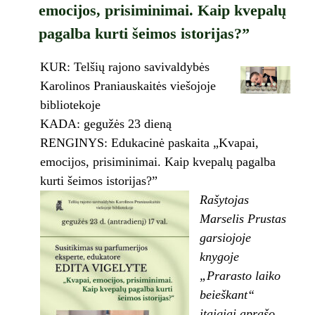
emocijos, prisiminimai. Kaip kvepalų
pagalba kurti šeimos istorijas?”
KUR: Telšių rajono savivaldybės
Karolinos Praniauskaitės viešojoje
bibliotekoje
KADA: gegužės 23 dieną
RENGINYS: Edukacinė paskaita „Kvapai,
emocijos, prisiminimai. Kaip kvepalų pagalba
kurti šeimos istorijas?”
Rašytojas
Marselis Prustas
garsiojoje
knygoje
„Prarasto laiko
beieškant“
įtaigiai aprašo