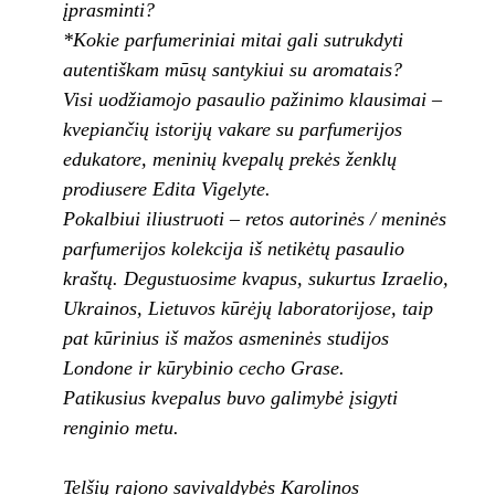
įprasminti?
*Kokie parfumeriniai mitai gali sutrukdyti
autentiškam mūsų santykiui su aromatais?
Visi uodžiamojo pasaulio pažinimo klausimai –
kvepiančių istorijų vakare su parfumerijos
edukatore, meninių kvepalų prekės ženklų
prodiusere Edita Vigelyte.
Pokalbiui iliustruoti – retos autorinės / meninės
parfumerijos kolekcija iš netikėtų pasaulio
kraštų. Degustuosime kvapus, sukurtus Izraelio,
Ukrainos, Lietuvos kūrėjų laboratorijose, taip
pat kūrinius iš mažos asmeninės studijos
Londone ir kūrybinio cecho Grase.
Patikusius kvepalus buvo galimybė įsigyti
renginio metu.
Telšių rajono savivaldybės Karolinos