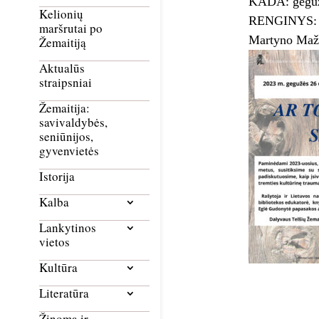
KADA: gegužė
Kelionių
RENGINYS: su
maršrutai po
Martyno Mažv
Žemaitiją
Aktualūs
straipsniai
Žemaitija:
savivaldybės,
seniūnijos,
gyvenvietės
Istorija
Kalba
Lankytinos
vietos
Kultūra
Literatūra
Žinoma ir