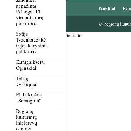
nepažinta
Projektai
Rem
Palanga: 10
virtualių turų
po kurortą
© Regionų kultūri
Sofija
Smush Image Compression and Optimization
Tyzenhauzaitė
ir jos kūrybinis
palikimas
Kunigaikščiai
Oginskiai
Telšių
vyskupija
El. laikraštis
„Samogitia“
Regionų
kultūrinių
iniciatyvų
centras