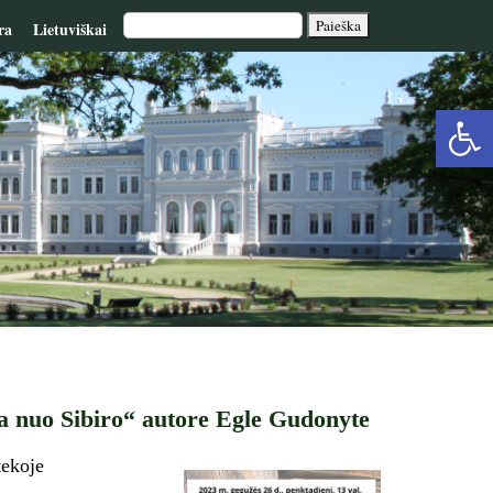
ra
Lietuviškai
Op
too
ta nuo Sibiro“ autore Egle Gudonyte
tekoje