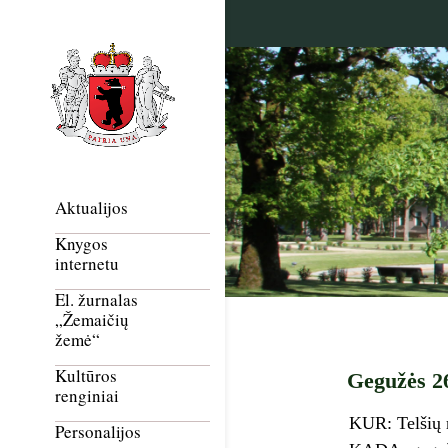
Aktualijos
Knygos
internetu
El. žurnalas
„Žemaičių
žemė“
Kultūros
Gegužės 26
renginiai
KUR: Telšių r
Personalijos