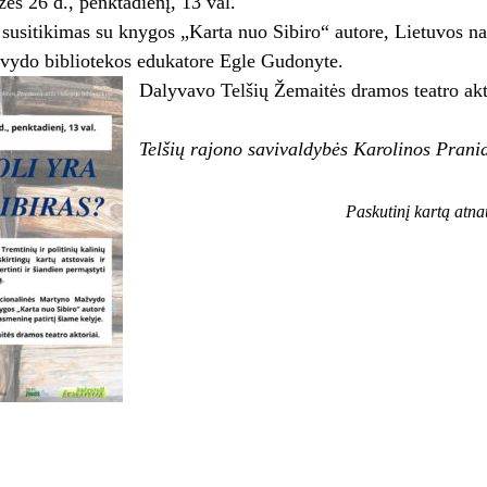
s 26 d., penktadienį, 13 val.
sitikimas su knygos „Karta nuo Sibiro“ autore, Lietuvos na
ydo bibliotekos edukatore Egle Gudonyte.
Dalyvavo Telšių Žemaitės dramos teatro akt
Telšių rajono savivaldybės Karolinos Prania
Paskutinį kartą atn