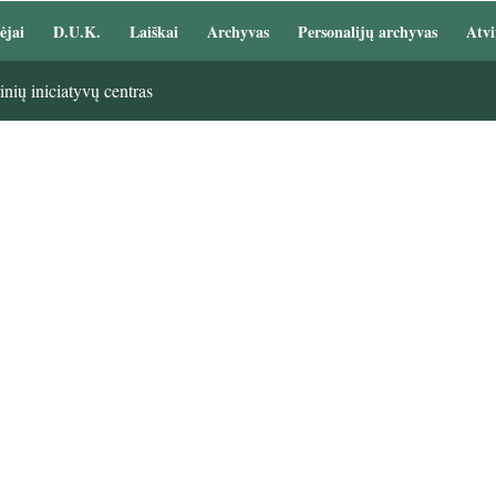
ėjai
D.U.K.
Laiškai
Archyvas
Personalijų archyvas
Atvi
nių iniciatyvų centras