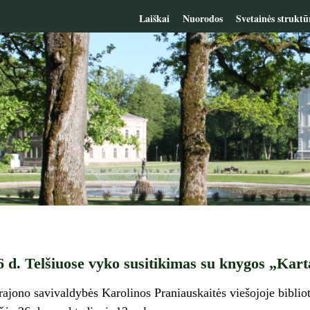
Laiškai
Nuorodos
Svetainės struktū
 d. Telšiuose vyko susitikimas su knygos „Kar
ajono savivaldybės Karolinos Praniauskaitės viešojoje biblio