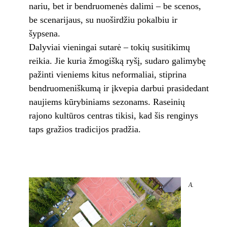
nariu, bet ir bendruomenės dalimi – be scenos,
be scenarijaus, su nuoširdžiu pokalbiu ir
šypsena.
Dalyviai vieningai sutarė – tokių susitikimų
reikia. Jie kuria žmogišką ryšį, sudaro galimybę
pažinti vieniems kitus neformaliai, stiprina
bendruomeniškumą ir įkvepia darbui prasidedant
naujiems kūrybiniams sezonams. Raseinių
rajono kultūros centras tikisi, kad šis renginys
taps gražios tradicijos pradžia.
A.