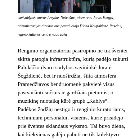
savivaldybės meras Arvydas Nekrošius, vicemeras Jonas Vazgys,
administracijos direktoriaus pavaduotoja Diana Kaupaitienė. Raseinių
rajono kultūros centro nuotrauka
Renginio organizatoriai pasirūpino ne tik šventei
skirta patogia infrastruktūra, kurią padėjo sukurti
Palukščio dvaro sodybos savininkė Jūratė
Šegždienė, bet ir nuoširdžia, šilta atmosfera.
Pramedžiavos bendruomenė pakvietė visus
pasivaišinti sočiais ir gardžiais pietumis, o
muzikinę nuotaiką kūrė grupė „Kablys“.
Padėkos žodžių nestigo ir renginio kuratoriams,
techniniam personalui, visiems, kurie prisidėjo
prie šventės sklandaus vyksmo. Tai buvo diena,
kai kiekvienas galėjo pabūti ne tik kolektyvo