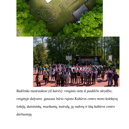
Radčenko nuotraukose (iš kairės): renginio vieta iš paukščio skrydžio;
renginyje dalyvavo gausaus būrio rajono Kultūros centro meno kolektyvų
šokėjų, dainininkų, muzikantų, teatralų, jų vadovų ir kitų kultūros centro
darbuotojų