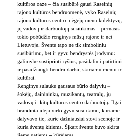
kultūros oaze – čia susibūrė gausi Raseinių
rajono kultūros bendruomenė, vyko Raseinių
rajono kultūros centro mėgėjų meno kolektyvų,
jų vadovų ir darbuotojų susitikimas – pirmasis
tokio pobūdžio renginys mūsų rajone ir net
Lietuvoje. Šventė tapo ne tik simboliniu
susibūrimu, bet ir gyvu bendrystės įrodymu:
galimybe sustiprinti ryšius, pasidalinti patirtimi
ir pasidžiaugti bendru darbu, skiriamu menui ir
kultūrai.
Renginys sulaukė gausaus būrio dalyvių –
šokėjų, dainininkų, muzikantų, teatralų, jų
vadovų ir kitų kultūros centro darbuotojų. Ilgai
brandinta idėja virto gyvu susitikimu, kuriame
dalyvavo tie, kurie dažniausiai stovi scenoje ir
kuria šventę kitiems. Šįkart šventė buvo skirta
jiems patiems – kūrėjams.