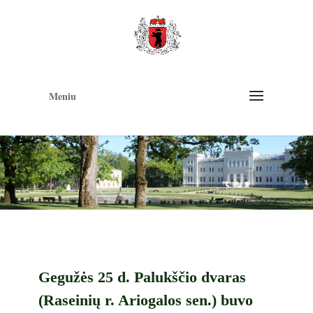
Op
too
Meniu
Gegužės 25 d. Palukščio dvaras
(Raseinių r. Ariogalos sen.) buvo