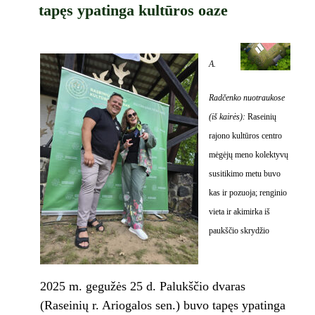
tapęs ypatinga kultūros oaze
A.
Radčenko nuotraukose
(iš kairės):
Raseinių
rajono kultūros centro
mėgėjų meno kolektyvų
susitikimo metu buvo
kas ir pozuoja; renginio
vieta ir akimirka iš
paukščio skrydžio
2025 m. gegužės 25 d. Palukščio dvaras
(Raseinių r. Ariogalos sen.) buvo tapęs ypatinga