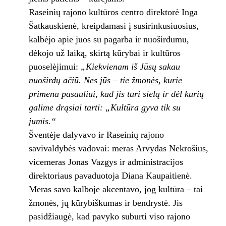
Raseinių rajono kultūros centro direktorė Inga
Šatkauskienė, kreipdamasi į susirinkusiuosius,
kalbėjo apie juos su pagarba ir nuoširdumu,
dėkojo už laiką, skirtą kūrybai ir kultūros
puoselėjimui:
„Kiekvienam iš Jūsų sakau
nuoširdų ačiū. Nes jūs – tie žmonės, kurie
primena pasauliui, kad jis turi sielą ir dėl kurių
galime drąsiai tarti: „Kultūra gyva tik su
jumis.“
Šventėje dalyvavo ir Raseinių rajono
savivaldybės vadovai: meras Arvydas Nekrošius,
vicemeras Jonas Vazgys ir administracijos
direktoriaus pavaduotoja Diana Kaupaitienė.
Meras savo kalboje akcentavo, jog kultūra – tai
žmonės, jų kūrybiškumas ir bendrystė. Jis
pasidžiaugė, kad pavyko suburti viso rajono