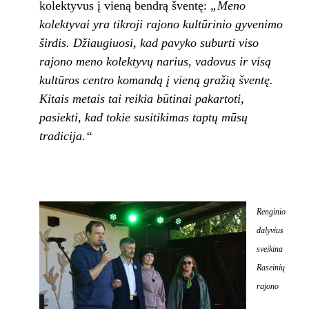
kolektyvus į vieną bendrą šventę:
„Meno
kolektyvai yra tikroji rajono kultūrinio gyvenimo
širdis. Džiaugiuosi, kad pavyko suburti viso
rajono meno kolektyvų narius, vadovus ir visą
kultūros centro komandą į vieną gražią šventę.
Kitais metais tai reikia būtinai pakartoti,
pasiekti, kad tokie susitikimas taptų mūsų
tradicija.“
Renginio
dalyvius
sveikina
Raseinių
rajono