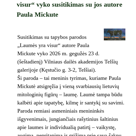
visur“ vyko susitikimas su jos autore
Paula Mickute
Susitikimas su tapybos parodos
„Laumės yra visur“ autore Paula
Mickute vyko 2026 m. gegužės 23 d.
(šeštadienį) Vilniaus dailės akademijos Telšių
galerijoje (Kęstučio g. 3-2, Telšiai).
Ši paroda – tai meninis tyrimas, kuriame Paula
Mickutė atsigręžia į vieną svarbiausių lietuvių
mitologinių figūrų – laumę. Laumė tampa būdu
kalbėti apie tapatybę, kilmę ir santykį su savimi.
Paroda remiasi asmeniniais menininkės
išgyvenimais, jungiančiais rašytinius šaltinius
apie laumes ir individualią patirtį – vaikystę,
augimą, nepritapimą ir grįžimą prie savo šaknų.