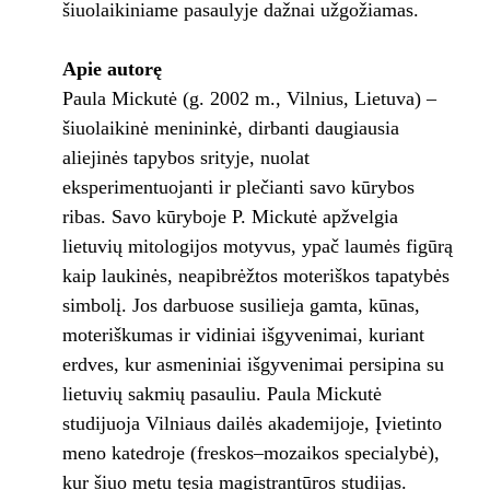
šiuolaikiniame pasaulyje dažnai užgožiamas.
Apie autorę
Paula Mickutė (g. 2002 m., Vilnius, Lietuva) –
šiuolaikinė menininkė, dirbanti daugiausia
aliejinės tapybos srityje, nuolat
eksperimentuojanti ir plečianti savo kūrybos
ribas. Savo kūryboje P. Mickutė apžvelgia
lietuvių mitologijos motyvus, ypač laumės figūrą
kaip laukinės, neapibrėžtos moteriškos tapatybės
simbolį. Jos darbuose susilieja gamta, kūnas,
moteriškumas ir vidiniai išgyvenimai, kuriant
erdves, kur asmeniniai išgyvenimai persipina su
lietuvių sakmių pasauliu. Paula Mickutė
studijuoja Vilniaus dailės akademijoje, Įvietinto
meno katedroje (freskos–mozaikos specialybė),
kur šiuo metu tęsia magistrantūros studijas.