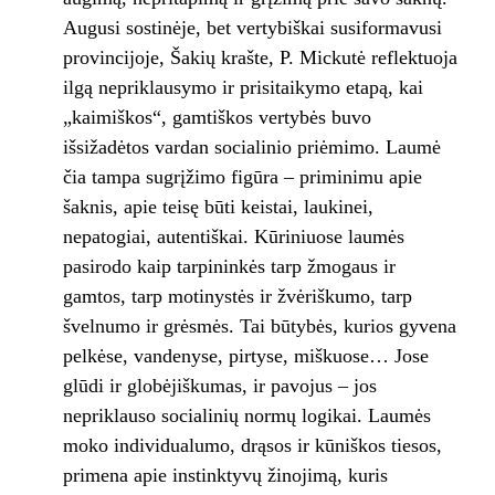
Augusi sostinėje, bet vertybiškai susiformavusi
provincijoje, Šakių krašte, P. Mickutė reflektuoja
ilgą nepriklausymo ir prisitaikymo etapą, kai
„kaimiškos“, gamtiškos vertybės buvo
išsižadėtos vardan socialinio priėmimo. Laumė
čia tampa sugrįžimo figūra – priminimu apie
šaknis, apie teisę būti keistai, laukinei,
nepatogiai, autentiškai. Kūriniuose laumės
pasirodo kaip tarpininkės tarp žmogaus ir
gamtos, tarp motinystės ir žvėriškumo, tarp
švelnumo ir grėsmės. Tai būtybės, kurios gyvena
pelkėse, vandenyse, pirtyse, miškuose… Jose
glūdi ir globėjiškumas, ir pavojus – jos
nepriklauso socialinių normų logikai. Laumės
moko individualumo, drąsos ir kūniškos tiesos,
primena apie instinktyvų žinojimą, kuris