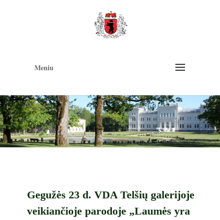
Op
too
Meniu
Gegužės 23 d. VDA Telšių galerijoje
veikiančioje parodoje „Laumės yra