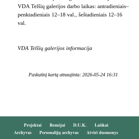
VDA Telšių galerijos darbo laikas: antradieniais–
penktadieniais 12–18 val., šeštadieniais 12–16
val.
VDA Telšių galerijos informacija
Paskutinį kartą atnaujinta: 2026-05-24 16:31
Projektai
Remėjai
D.U.K.
Laiškai
Archyvas
Personalijų archyvas
Atviri duomenys