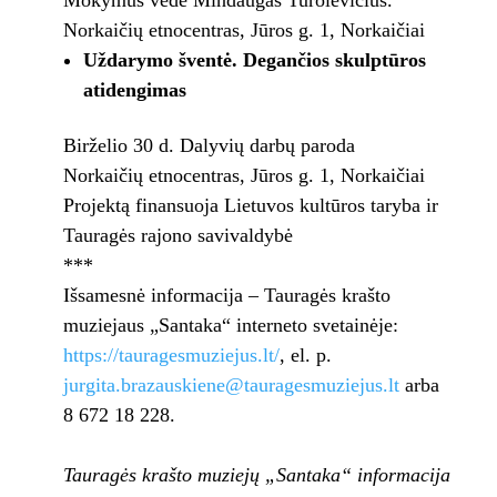
Mokymus vedė Mindaugas Turolevičius.
Norkaičių etnocentras, Jūros g. 1, Norkaičiai
Uždarymo šventė. Degančios skulptūros
atidengimas
Birželio 30 d. Dalyvių darbų paroda
Norkaičių etnocentras, Jūros g. 1, Norkaičiai
Projektą finansuoja Lietuvos kultūros taryba ir
Tauragės rajono savivaldybė
***
Išsamesnė informacija – Tauragės krašto
muziejaus „Santaka“ interneto svetainėje:
https://tauragesmuziejus.lt/
, el. p.
jurgita.brazauskiene@tauragesmuziejus.lt
arba
8 672 18 228.
Tauragės krašto muziejų „Santaka“ informacija