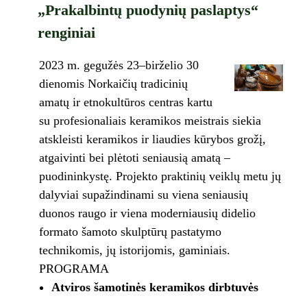
„Prakalbintų puodynių paslaptys“
renginiai
2023 m. gegužės 23–birželio 30
dienomis Norkaičių tradicinių
amatų ir etnokultūros centras kartu
su profesionaliais keramikos meistrais siekia
atskleisti keramikos ir liaudies kūrybos grožį,
atgaivinti bei plėtoti seniausią amatą –
puodininkystę. Projekto praktinių veiklų metu jų
dalyviai supažindinami su viena seniausių
duonos raugo ir viena moderniausių didelio
formato šamoto skulptūrų pastatymo
technikomis, jų istorijomis, gaminiais.
PROGRAMA
Atviros šamotinės keramikos dirbtuvės