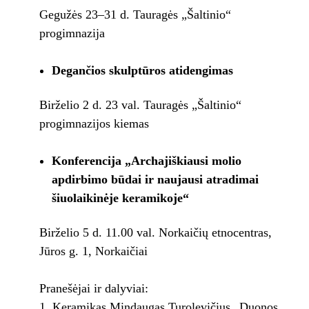
Gegužės 23–31 d. Tauragės „Šaltinio“
progimnazija
Degančios skulptūros atidengimas
Birželio 2 d. 23 val. Tauragės „Šaltinio“
progimnazijos kiemas
Konferencija „Archajiškiausi molio
apdirbimo būdai ir naujausi atradimai
šiuolaikinėje keramikoje“
Birželio 5 d. 11.00 val. Norkaičių etnocentras,
Jūros g. 1, Norkaičiai
Pranešėjai ir dalyviai:
Keramikas Mindaugas Turolevičius „Duonos