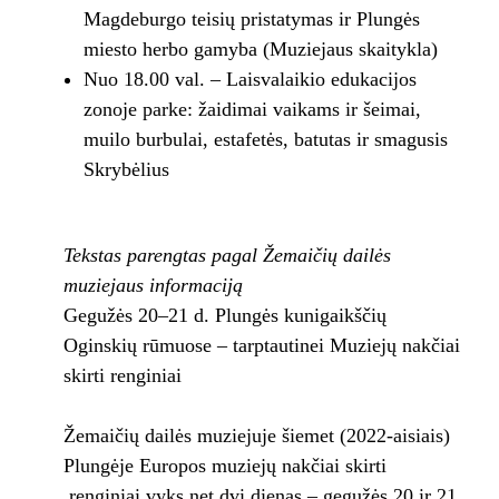
Magdeburgo teisių pristatymas ir Plungės
miesto herbo gamyba (Muziejaus skaitykla)
Nuo 18.00 val. – Laisvalaikio edukacijos
zonoje parke: žaidimai vaikams ir šeimai,
muilo burbulai, estafetės, batutas ir smagusis
Skrybėlius
Tekstas parengtas pagal Žemaičių dailės
muziejaus informaciją
Gegužės 20–21 d. Plungės kunigaikščių
Oginskių rūmuose – tarptautinei Muziejų nakčiai
skirti renginiai
Žemaičių dailės muziejuje šiemet (2022-aisiais)
Plungėje Europos muziejų nakčiai skirti
renginiai vyks net dvi dienas – gegužės 20 ir 21.