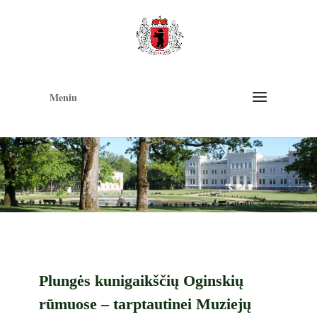
Op
too
Meniu
Plungės kunigaikščių Oginskių
rūmuose – tarptautinei Muziejų