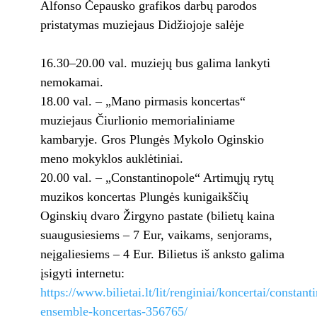
Alfonso Čepausko grafikos darbų parodos
pristatymas muziejaus Didžiojoje salėje
16.30–20.00 val. muziejų bus galima lankyti
nemokamai.
18.00 val. – „Mano pirmasis koncertas“
muziejaus Čiurlionio memorialiniame
kambaryje. Gros Plungės Mykolo Oginskio
meno mokyklos auklėtiniai.
20.00 val. – „Constantinopole“ Artimųjų rytų
muzikos koncertas Plungės kunigaikščių
Oginskių dvaro Žirgyno pastate (bilietų kaina
suaugusiesiems – 7 Eur, vaikams, senjorams,
neįgaliesiems – 4 Eur. Bilietus iš anksto galima
įsigyti internetu:
https://www.bilietai.lt/lit/renginiai/koncertai/constant
ensemble-koncertas-356765/