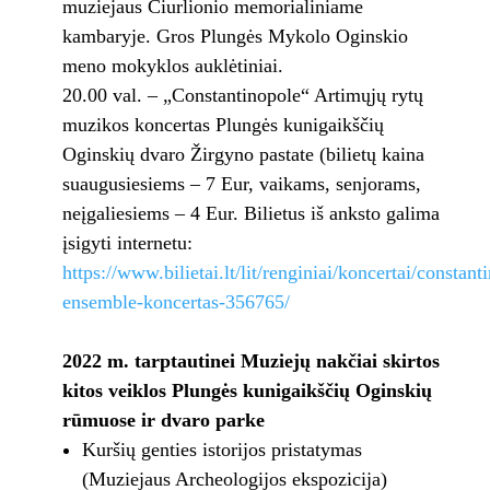
muziejaus Čiurlionio memorialiniame
kambaryje. Gros Plungės Mykolo Oginskio
meno mokyklos auklėtiniai.
20.00 val. – „Constantinopole“ Artimųjų rytų
muzikos koncertas Plungės kunigaikščių
Oginskių dvaro Žirgyno pastate (bilietų kaina
suaugusiesiems – 7 Eur, vaikams, senjorams,
neįgaliesiems – 4 Eur. Bilietus iš anksto galima
įsigyti internetu:
https://www.bilietai.lt/lit/renginiai/koncertai/constant
ensemble-koncertas-356765/
2022 m. tarptautinei Muziejų nakčiai skirtos
kitos veiklos Plungės kunigaikščių Oginskių
rūmuose ir dvaro parke
Kuršių genties istorijos pristatymas
(Muziejaus Archeologijos ekspozicija)