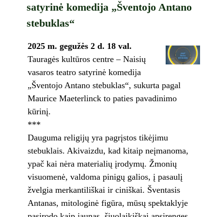
satyrinė komedija „Šventojo Antano
stebuklas“
2025 m. gegužės 2 d. 18 val.
Tauragės kultūros centre – Naisių
vasaros teatro satyrinė komedija
„Šventojo Antano stebuklas“, sukurta pagal
Maurice Maeterlinck to paties pavadinimo
kūrinį.
***
Dauguma religijų yra pagrįstos tikėjimu
stebuklais. Akivaizdu, kad kitaip neįmanoma,
ypač kai nėra materialių įrodymų. Žmonių
visuomenė, valdoma pinigų galios, į pasaulį
žvelgia merkantiliškai ir ciniškai. Šventasis
Antanas, mitologinė figūra, mūsų spektaklyje
pasirodo kaip jaunas, šiuolaikiškai apsirengęs