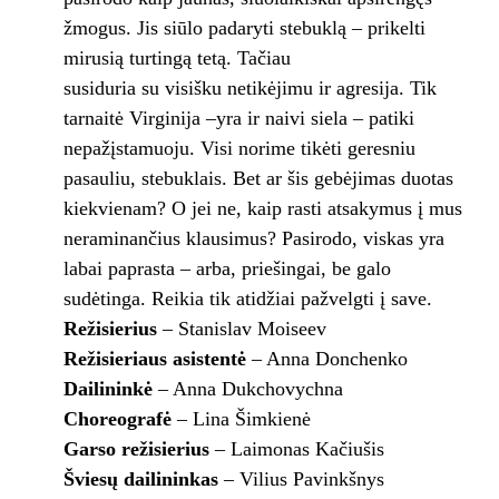
žmogus. Jis siūlo padaryti stebuklą – prikelti
mirusią turtingą tetą. Tačiau
susiduria su visišku netikėjimu ir agresija. Tik
tarnaitė Virginija –yra ir naivi siela – patiki
nepažįstamuoju. Visi norime tikėti geresniu
pasauliu, stebuklais. Bet ar šis gebėjimas duotas
kiekvienam? O jei ne, kaip rasti atsakymus į mus
neraminančius klausimus? Pasirodo, viskas yra
labai paprasta – arba, priešingai, be galo
sudėtinga. Reikia tik atidžiai pažvelgti į save.
Režisierius
– Stanislav Moiseev
Režisieriaus asistentė
– Anna Donchenko
Dailininkė
– Anna Dukchovychna
Choreografė
– Lina Šimkienė
Garso režisierius
– Laimonas Kačiušis
Šviesų dailininkas
– Vilius Pavinkšnys