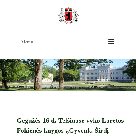
Op
too
Meniu
Gegužės 16 d. Telšiuose vyko Loretos
Fokienės knygos „Gyvenk. Širdį