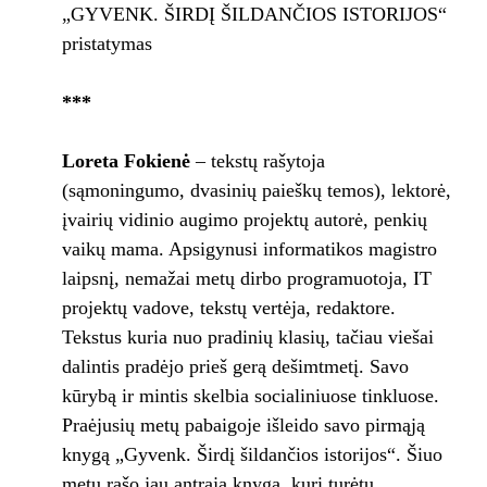
„GYVENK. ŠIRDĮ ŠILDANČIOS ISTORIJOS“
pristatymas
***
Loreta Fokienė
– tekstų rašytoja
(sąmoningumo, dvasinių paieškų temos), lektorė,
įvairių vidinio augimo projektų autorė, penkių
vaikų mama. Apsigynusi informatikos magistro
laipsnį, nemažai metų dirbo programuotoja, IT
projektų vadove, tekstų vertėja, redaktore.
Tekstus kuria nuo pradinių klasių, tačiau viešai
dalintis pradėjo prieš gerą dešimtmetį. Savo
kūrybą ir mintis skelbia socialiniuose tinkluose.
Praėjusių metų pabaigoje išleido savo pirmąją
knygą „Gyvenk. Širdį šildančios istorijos“. Šiuo
metu rašo jau antrąją knygą, kuri turėtų