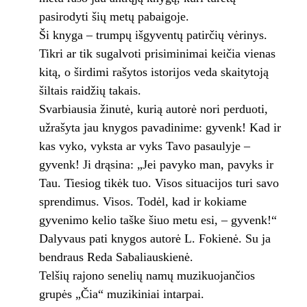
pasirodyti šių metų pabaigoje.
Ši knyga – trumpų išgyventų patirčių vėrinys.
Tikri ar tik sugalvoti prisiminimai keičia vienas
kitą, o širdimi rašytos istorijos veda skaitytoją
šiltais raidžių takais.
Svarbiausia žinutė, kurią autorė nori perduoti,
užrašyta jau knygos pavadinime: gyvenk! Kad ir
kas vyko, vyksta ar vyks Tavo pasaulyje –
gyvenk! Ji drąsina: „Jei pavyko man, pavyks ir
Tau. Tiesiog tikėk tuo. Visos situacijos turi savo
sprendimus. Visos. Todėl, kad ir kokiame
gyvenimo kelio taške šiuo metu esi, – gyvenk!“
Dalyvaus pati knygos autorė L. Fokienė. Su ja
bendraus Reda Sabaliauskienė.
Telšių rajono senelių namų muzikuojančios
grupės „Čia“ muzikiniai intarpai.