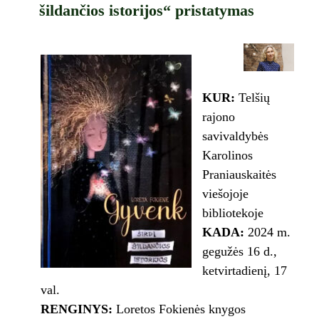
šildančios istorijos“ pristatymas
KUR:
Telšių
rajono
savivaldybės
Karolinos
Praniauskaitės
viešojoje
bibliotekoje
KADA:
2024 m.
gegužės 16 d.,
ketvirtadienį, 17
val.
RENGINYS:
Loretos Fokienės knygos