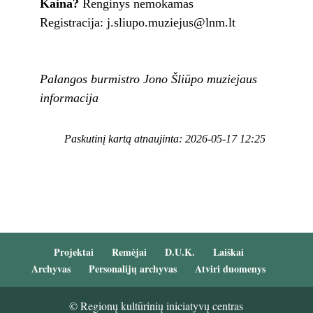
Kaina?
Renginys nemokamas
Registracija: j.sliupo.muziejus@lnm.lt
Palangos burmistro Jono Šliūpo muziejaus
informacija
Paskutinį kartą atnaujinta: 2026-05-17 12:25
Projektai
Remėjai
D.U.K.
Laiškai
Archyvas
Personalijų archyvas
Atviri duomenys
© Regionų kultūrinių iniciatyvų centras