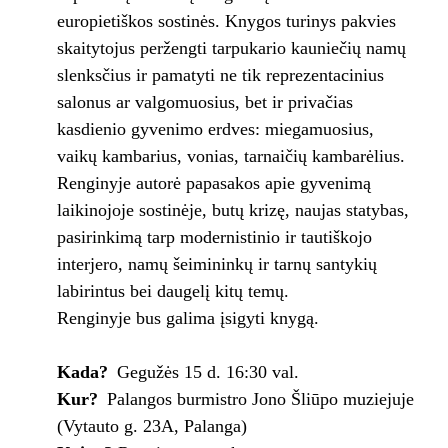
europietiškos sostinės. Knygos turinys pakvies
skaitytojus peržengti tarpukario kauniečių namų
slenksčius ir pamatyti ne tik reprezentacinius
salonus ar valgomuosius, bet ir privačias
kasdienio gyvenimo erdves: miegamuosius,
vaikų kambarius, vonias, tarnaičių kambarėlius.
Renginyje autorė papasakos apie gyvenimą
laikinojoje sostinėje, butų krizę, naujas statybas,
pasirinkimą tarp modernistinio ir tautiškojo
interjero, namų šeimininkų ir tarnų santykių
labirintus bei daugelį kitų temų.
Renginyje bus galima įsigyti knygą.
Kada?
Gegužės 15 d. 16:30 val.
Kur?
Palangos burmistro Jono Šliūpo muziejuje
(Vytauto g. 23A, Palanga)