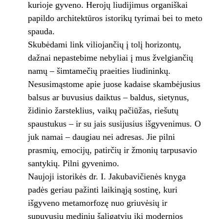
kurioje gyveno. Herojų liudijimus organiškai
papildo architektūros istorikų tyrimai bei to meto
spauda.
Skubėdami link viliojančių į tolį horizontų,
dažnai nepastebime nebyliai į mus žvelgiančių
namų – šimtamečių praeities liudininkų.
Nesusimąstome apie juose kadaise skambėjusius
balsus ar buvusius daiktus – baldus, sietynus,
židinio žarsteklius, vaikų pačiūžas, riešutų
spaustukus – ir su jais susijusius išgyvenimus. O
juk namai – daugiau nei adresas. Jie pilni
prasmių, emocijų, patirčių ir žmonių tarpusavio
santykių. Pilni gyvenimo.
Naujoji istorikės dr. I. Jakubavičienės knyga
padės geriau pažinti laikinąją sostinę, kuri
išgyveno metamorfozę nuo griuvėsių ir
supuvusių medinių šaligatvių iki modernios