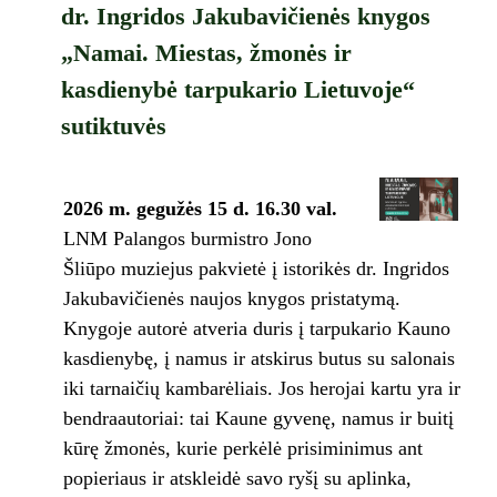
dr. Ingridos Jakubavičienės knygos
„Namai. Miestas, žmonės ir
kasdienybė tarpukario Lietuvoje“
sutiktuvės
2026 m. gegužės 15 d. 16.30 val.
LNM Palangos burmistro Jono
Šliūpo muziejus pakvietė į istorikės dr. Ingridos
Jakubavičienės naujos knygos pristatymą.
Knygoje autorė atveria duris į tarpukario Kauno
kasdienybę, į namus ir atskirus butus su salonais
iki tarnaičių kambarėliais. Jos herojai kartu yra ir
bendraautoriai: tai Kaune gyvenę, namus ir buitį
kūrę žmonės, kurie perkėlė prisiminimus ant
popieriaus ir atskleidė savo ryšį su aplinka,